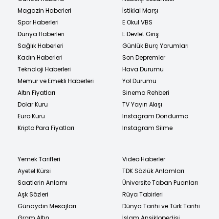
Magazin Haberleri
İstiklal Marşı
Spor Haberleri
E Okul VBS
Dünya Haberleri
E Devlet Giriş
Sağlık Haberleri
Günlük Burç Yorumları
Kadın Haberleri
Son Depremler
Teknoloji Haberleri
Hava Durumu
Memur ve Emekli Haberleri
Yol Durumu
Altın Fiyatları
Sinema Rehberi
Dolar Kuru
TV Yayın Akışı
Euro Kuru
Instagram Dondurma
Kripto Para Fiyatları
Instagram Silme
Yemek Tarifleri
Video Haberler
Ayetel Kürsi
TDK Sözlük Anlamları
Saatlerin Anlamı
Üniversite Taban Puanları
Aşk Sözleri
Rüya Tabirleri
Günaydın Mesajları
Dünya Tarihi ve Türk Tarihi
Gram Altın
İslam Ansiklopedisi