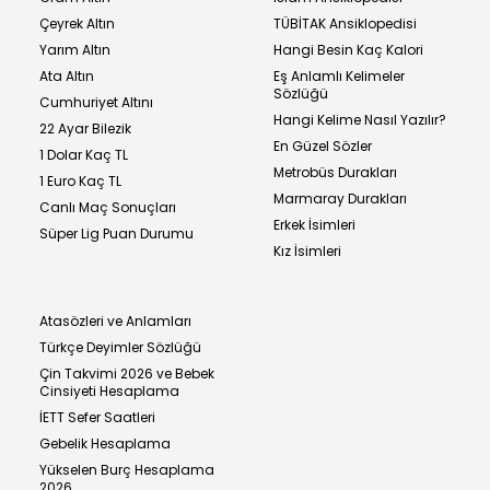
Çeyrek Altın
TÜBİTAK Ansiklopedisi
Yarım Altın
Hangi Besin Kaç Kalori
Ata Altın
Eş Anlamlı Kelimeler
Sözlüğü
Cumhuriyet Altını
Hangi Kelime Nasıl Yazılır?
22 Ayar Bilezik
En Güzel Sözler
1 Dolar Kaç TL
Metrobüs Durakları
1 Euro Kaç TL
Marmaray Durakları
Canlı Maç Sonuçları
Erkek İsimleri
Süper Lig Puan Durumu
Kız İsimleri
Atasözleri ve Anlamları
Türkçe Deyimler Sözlüğü
Çin Takvimi 2026 ve Bebek
Cinsiyeti Hesaplama
İETT Sefer Saatleri
Gebelik Hesaplama
Yükselen Burç Hesaplama
2026