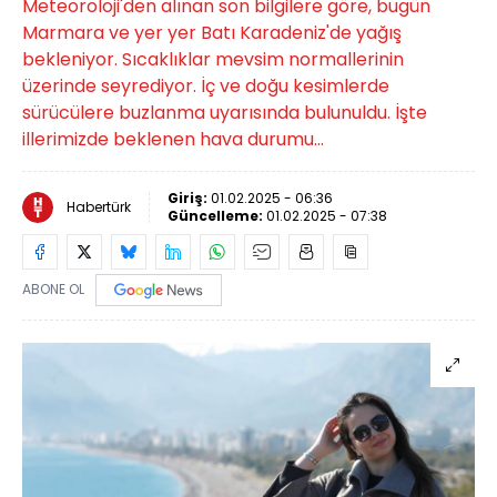
Meteoroloji'den alınan son bilgilere göre, bugün
Marmara ve yer yer Batı Karadeniz'de yağış
bekleniyor. Sıcaklıklar mevsim normallerinin
üzerinde seyrediyor. İç ve doğu kesimlerde
sürücülere buzlanma uyarısında bulunuldu. İşte
illerimizde beklenen hava durumu...
Giriş:
01.02.2025 - 06:36
Habertürk
Güncelleme:
01.02.2025 - 07:38
ABONE OL