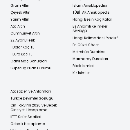
Gram Altın
İslam Ansiklopedisi
Çeyrek Altın
TÜBİTAK Ansiklopedisi
Yarım Altın
Hangi Besin Kaç Kalori
Ata Altın
Eş Anlamlı Kelimeler
Sözlüğü
Cumhuriyet Altını
Hangi Kelime Nasıl Yazılır?
22 Ayar Bilezik
En Güzel Sözler
1 Dolar Kaç TL
Metrobüs Durakları
1 Euro Kaç TL
Marmaray Durakları
Canlı Maç Sonuçları
Erkek İsimleri
Süper Lig Puan Durumu
Kız İsimleri
Atasözleri ve Anlamları
Türkçe Deyimler Sözlüğü
Çin Takvimi 2026 ve Bebek
Cinsiyeti Hesaplama
İETT Sefer Saatleri
Gebelik Hesaplama