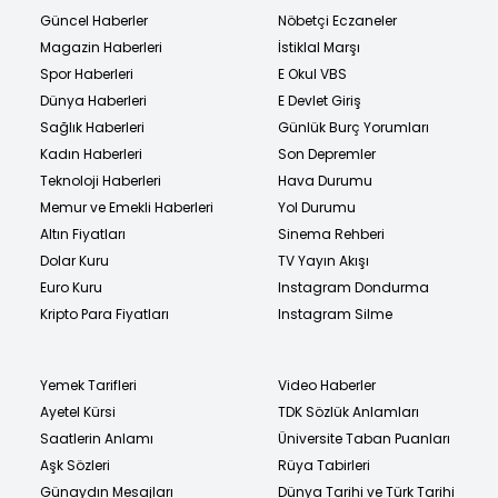
Güncel Haberler
Nöbetçi Eczaneler
Magazin Haberleri
İstiklal Marşı
Spor Haberleri
E Okul VBS
Dünya Haberleri
E Devlet Giriş
Sağlık Haberleri
Günlük Burç Yorumları
Kadın Haberleri
Son Depremler
Teknoloji Haberleri
Hava Durumu
Memur ve Emekli Haberleri
Yol Durumu
Altın Fiyatları
Sinema Rehberi
Dolar Kuru
TV Yayın Akışı
Euro Kuru
Instagram Dondurma
Kripto Para Fiyatları
Instagram Silme
Yemek Tarifleri
Video Haberler
Ayetel Kürsi
TDK Sözlük Anlamları
Saatlerin Anlamı
Üniversite Taban Puanları
Aşk Sözleri
Rüya Tabirleri
Günaydın Mesajları
Dünya Tarihi ve Türk Tarihi