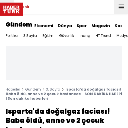
Canlı
Gündem
Ekonomi
Dünya
Spor
Magazin
Kadın
3.Sayfa
Politika
Eğitim
Güvenlik
İnanç
HT Trend
Medy
Haberler
Gündem
3. Sayfa
Isparta'da doğalgaz faciası!
Baba öldü, anne ve 2 çocuk hastanede - SON DAKİKA HABERİ
| Son dakika haberleri
Isparta'da doğalgaz faciası!
Baba öldü, anne ve 2 çocuk