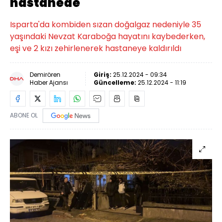
hastanede
Isparta'da kombiden sızan doğalgaz nedeniyle 35
yaşındaki Nevzat Karaboğa hayatını kaybederken,
eşi ve 2 kızı zehirlenerek hastaneye kaldırıldı
Demirören
Giriş:
25.12.2024 - 09:34
Haber Ajansı
Güncelleme:
25.12.2024 - 11:19
ABONE OL