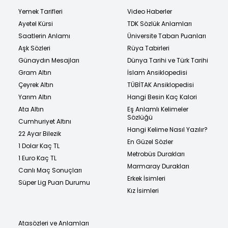
Yemek Tarifleri
Video Haberler
Ayetel Kürsi
TDK Sözlük Anlamları
Saatlerin Anlamı
Üniversite Taban Puanları
Aşk Sözleri
Rüya Tabirleri
Günaydın Mesajları
Dünya Tarihi ve Türk Tarihi
Gram Altın
İslam Ansiklopedisi
Çeyrek Altın
TÜBİTAK Ansiklopedisi
Yarım Altın
Hangi Besin Kaç Kalori
Ata Altın
Eş Anlamlı Kelimeler
Sözlüğü
Cumhuriyet Altını
Hangi Kelime Nasıl Yazılır?
22 Ayar Bilezik
En Güzel Sözler
1 Dolar Kaç TL
Metrobüs Durakları
1 Euro Kaç TL
Marmaray Durakları
Canlı Maç Sonuçları
Erkek İsimleri
Süper Lig Puan Durumu
Kız İsimleri
Atasözleri ve Anlamları