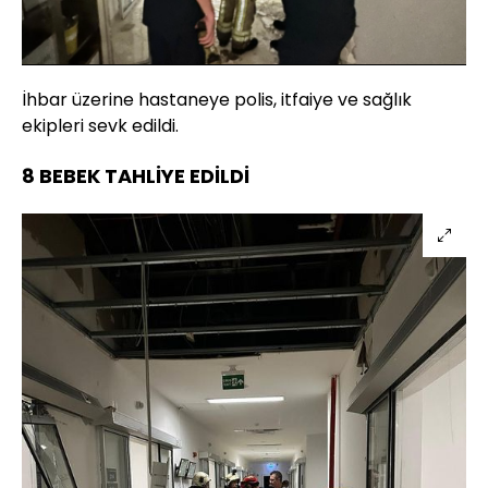
Yüklendi
:
100.00%
Sesi
Oynatma
Aç
Hızı
İhbar üzerine hastaneye polis, itfaiye ve sağlık
ekipleri sevk edildi.
8 BEBEK TAHLİYE EDİLDİ