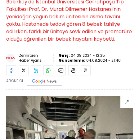
Bakırköy'de İstanbul Üniversitesi Cerrahpaşa Tıp
Fakültesi Prof. Dr. Murat Dilmener Hastanesi'nin
yenidoğan yoğun bakım ünitesinin asma tavanı
çöktü. Hastanede tedavi gören 8 bebek tahliye
edilirken, farklı bir üniteye sevk edilen ve prematüre
olduğu öğrenilen bir bebek hayatını kaybetti.
Demirören
Giriş:
04.08.2024 - 12:25
Haber Ajansı
Güncelleme:
04.08.2024 - 21:40
ABONE OL