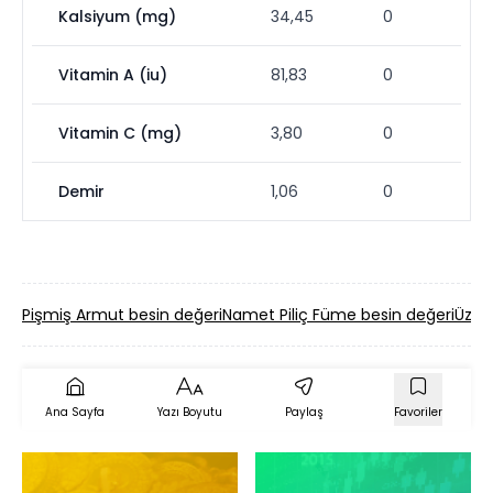
Kalsiyum (mg)
34,45
0
Vitamin A (iu)
81,83
0
Vitamin C (mg)
3,80
0
Demir
1,06
0
Pişmiş Armut besin değeri
Namet Piliç Füme besin değeri
Üzüm
Ana Sayfa
Yazı Boyutu
Paylaş
Favoriler