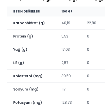
BESIN DEĞERLERI
100 GR
Karbonhidrat (g)
40,19
22,80
Protein (g)
5,53
0
Yağ (g)
17,03
0
Lif (g)
2,57
0
Kolesterol (mg)
39,50
0
Sodyum (mg)
117
0
Potasyum (mg)
128,73
0