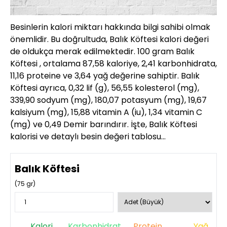
Besinlerin kalori miktarı hakkında bilgi sahibi olmak
önemlidir. Bu doğrultuda, Balık Köftesi kalori değeri
de oldukça merak edilmektedir. 100 gram Balık
Köftesi , ortalama 87,58 kaloriye, 2,41 karbonhidrata,
11,16 proteine ve 3,64 yağ değerine sahiptir. Balık
Köftesi ayrıca, 0,32 lif (g), 56,55 kolesterol (mg),
339,90 sodyum (mg), 180,07 potasyum (mg), 19,67
kalsiyum (mg), 15,88 vitamin A (iu), 1,34 vitamin C
(mg) ve 0,49 Demir barındırır. İşte, Balık Köftesi
kalorisi ve detaylı besin değeri tablosu…
Balık Köftesi
(
75
gr)
Kalori
Karbonhidrat
Protein
Yağ