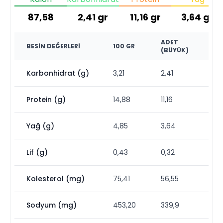
87,58
2,41
gr
11,16
gr
3,64
gr
ADET
BESIN DEĞERLERI
100 GR
(BÜYÜK)
Karbonhidrat (g)
3,21
2,41
Protein (g)
14,88
11,16
Yağ (g)
4,85
3,64
Lif (g)
0,43
0,32
Kolesterol (mg)
75,41
56,55
Sodyum (mg)
453,20
339,9