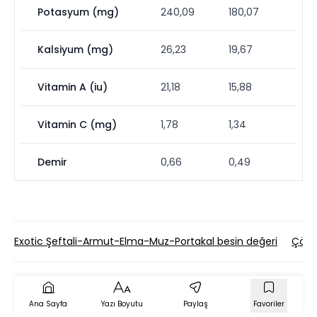
Potasyum (mg)
240,09
180,07
Kalsiyum (mg)
26,23
19,67
Vitamin A (iu)
21,18
15,88
Vitamin C (mg)
1,78
1,34
Demir
0,66
0,49
Exotic Şeftali-Armut-Elma-Muz-Portakal besin değeri
Çökel
Ana Sayfa
Yazı Boyutu
Paylaş
Favoriler