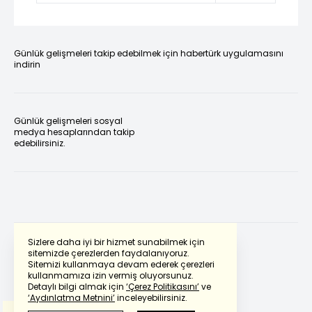
Günlük gelişmeleri takip edebilmek için habertürk uygulamasını
indirin
Günlük gelişmeleri sosyal
medya hesaplarından takip
edebilirsiniz.
Sizlere daha iyi bir hizmet sunabilmek için
sitemizde çerezlerden faydalanıyoruz.
Sitemizi kullanmaya devam ederek çerezleri
Powered by
Translate
kullanmamıza izin vermiş oluyorsunuz.
Detaylı bilgi almak için
‘Çerez Politikasını’
ve
‘Aydınlatma Metnini’
inceleyebilirsiniz.
Bu çeviride
Google Translete
kullanılmıştır.