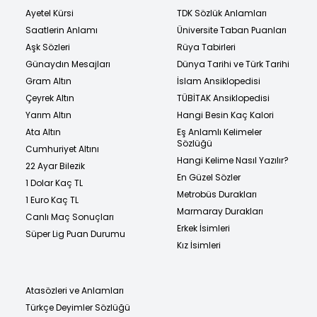
Ayetel Kürsi
TDK Sözlük Anlamları
Saatlerin Anlamı
Üniversite Taban Puanları
Aşk Sözleri
Rüya Tabirleri
Günaydın Mesajları
Dünya Tarihi ve Türk Tarihi
Gram Altın
İslam Ansiklopedisi
Çeyrek Altın
TÜBİTAK Ansiklopedisi
Yarım Altın
Hangi Besin Kaç Kalori
Ata Altın
Eş Anlamlı Kelimeler
Sözlüğü
Cumhuriyet Altını
Hangi Kelime Nasıl Yazılır?
22 Ayar Bilezik
En Güzel Sözler
1 Dolar Kaç TL
Metrobüs Durakları
1 Euro Kaç TL
Marmaray Durakları
Canlı Maç Sonuçları
Erkek İsimleri
Süper Lig Puan Durumu
Kız İsimleri
Atasözleri ve Anlamları
Türkçe Deyimler Sözlüğü