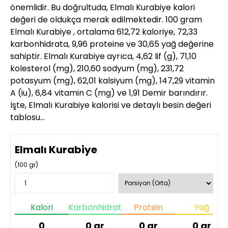
önemlidir. Bu doğrultuda, Elmalı Kurabiye kalori
değeri de oldukça merak edilmektedir. 100 gram
Elmalı Kurabiye , ortalama 612,72 kaloriye, 72,33
karbonhidrata, 9,96 proteine ve 30,65 yağ değerine
sahiptir. Elmalı Kurabiye ayrıca, 4,62 lif (g), 71,10
kolesterol (mg), 210,60 sodyum (mg), 231,72
potasyum (mg), 62,01 kalsiyum (mg), 147,29 vitamin
A (iu), 6,84 vitamin C (mg) ve 1,91 Demir barındırır.
İşte, Elmalı Kurabiye kalorisi ve detaylı besin değeri
tablosu…
Elmalı Kurabiye
(
100
gr)
Kalori
Karbonhidrat
Protein
Yağ
0
0
gr
0
gr
0
gr