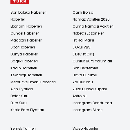
Son Dakika Haberleri
Canlı Borsa
Haberler
Namaz Vakitleri 2026
Ekonomi Haberleri
Cuma Namazı Vakitleri
Güncel Haberler
Nöbetçi Eczaneler
Magazin Haberleri
İstiklal Marşı
Spor Haberleri
E Okul VBS
Dünya Haberleri
E Devlet Giriş
Sağlık Haberleri
Günlük Burç Yorumları
Kadın Haberleri
Son Depremler
Teknoloji Haberleri
Hava Durumu
Memur ve Emekli Haberleri
Yol Durumu
Altın Fiyatları
2026 Dünya Kupası
Dolar Kuru
Astroloji
Euro Kuru
Instagram Dondurma
Kripto Para Fiyatları
Instagram Silme
Yemek Tarifleri
Video Haberler