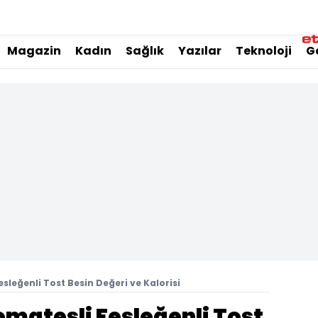
Magazin
Kadın
Sağlık
Yazılar
Teknoloji
G
sleğenli Tost Besin Değeri ve Kalorisi
omatesli Fesleğenli Tost