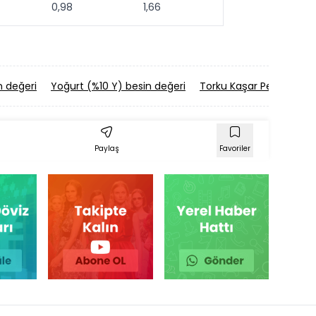
0,98
1,66
n değeri
Yoğurt (%10 Y) besin değeri
Torku Kaşar Peyniri besi
Paylaş
Favoriler