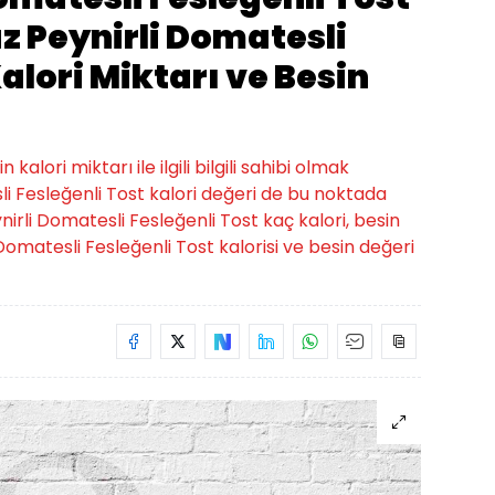
z Peynirli Domatesli
alori Miktarı ve Besin
alori miktarı ile ilgili bilgili sahibi olmak
li Fesleğenli Tost kalori değeri de bu noktada
ynirli Domatesli Fesleğenli Tost kaç kalori, besin
 Domatesli Fesleğenli Tost kalorisi ve besin değeri