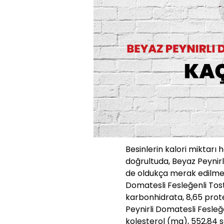
Besinlerin kalori miktarı 
doğrultuda, Beyaz Peynirl
de oldukça merak edilmek
Domatesli Fesleğenli Tost 
karbonhidrata, 8,65 prote
Peynirli Domatesli Fesleğen
kolesterol (mg), 552,84