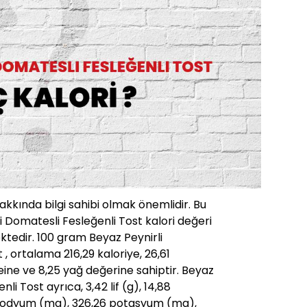
hakkında bilgi sahibi olmak önemlidir. Bu
i Domatesli Fesleğenli Tost kalori değeri
tedir. 100 gram Beyaz Peynirli
, ortalama 216,29 kaloriye, 26,61
ine ve 8,25 yağ değerine sahiptir. Beyaz
li Tost ayrıca, 3,42 lif (g), 14,88
 sodyum (mg), 326,26 potasyum (mg),