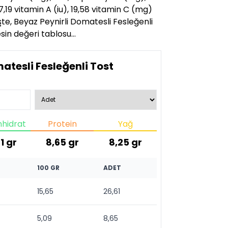
,19 vitamin A (iu), 19,58 vitamin C (mg)
İşte, Beyaz Peynirli Domatesli Fesleğenli
esin değeri tablosu…
atesli Fesleğenli Tost
hidrat
Protein
Yağ
1
gr
8,65
gr
8,25
gr
100 GR
ADET
15,65
26,61
5,09
8,65