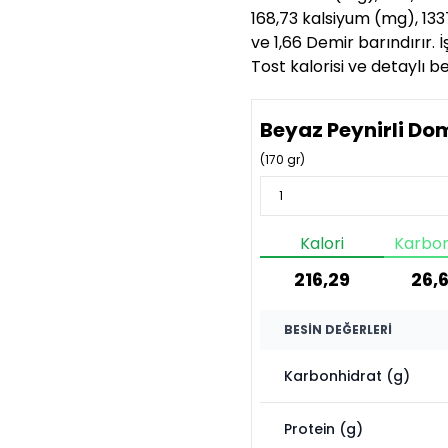
168,73 kalsiyum (mg), 1337
ve 1,66 Demir barındırır. 
Tost kalorisi ve detaylı b
Beyaz Peynirli Dom
(
170
gr)
Kalori
Karbon
216,29
26,6
BESIN DEĞERLERI
Karbonhidrat (g)
Protein (g)