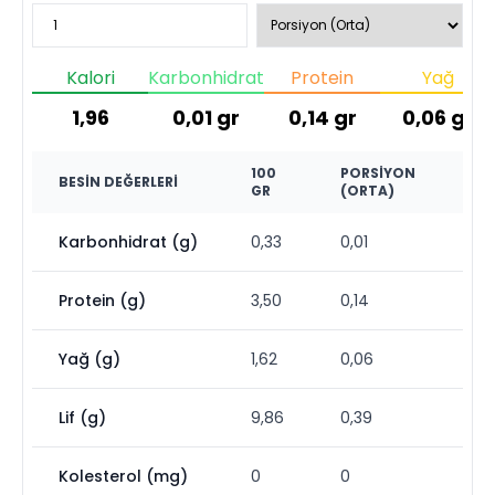
Kalori
Karbonhidrat
Protein
Yağ
1,96
0,01
gr
0,14
gr
0,06
gr
100
PORSIYON
BESIN DEĞERLERI
GR
(ORTA)
Karbonhidrat (g)
0,33
0,01
Protein (g)
3,50
0,14
Yağ (g)
1,62
0,06
Lif (g)
9,86
0,39
Kolesterol (mg)
0
0