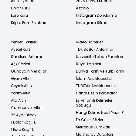
Altın Fiyatları
2026 Dünya Kupası
Dolar Kuru
Astroloji
Euro Kuru
Instagram Dondurma
Kripto Para Fiyatları
Instagram Silme
Yemek Tarifleri
Video Haberler
Ayetel Kürsi
TDK Sözlük Anlamları
Saatlerin Anlamı
Üniversite Taban Puanları
Aşk Sözleri
Rüya Tabirleri
Günaydın Mesajları
Dünya Tarihi ve Türk Tarihi
Gram Altın
İslam Ansiklopedisi
Çeyrek Altın
TÜBİTAK Ansiklopedisi
Yarım Altın
Hangi Besin Kaç Kalori
Ata Altın
Eş Anlamlı Kelimeler
Sözlüğü
Cumhuriyet Altını
Hangi Kelime Nasıl Yazılır?
22 Ayar Bilezik
En Güzel Sözler
1 Dolar Kaç TL
Metrobüs Durakları
1 Euro Kaç TL
Marmaray Durakları