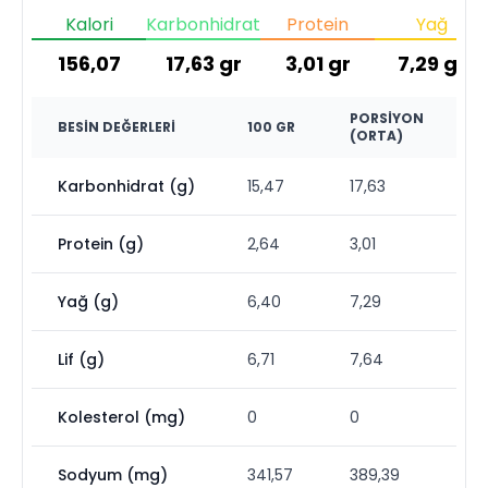
Kalori
Karbonhidrat
Protein
Yağ
156,07
17,63
gr
3,01
gr
7,29
gr
PORSIYON
BESIN DEĞERLERI
100 GR
(ORTA)
Karbonhidrat (g)
15,47
17,63
Protein (g)
2,64
3,01
Yağ (g)
6,40
7,29
Lif (g)
6,71
7,64
Kolesterol (mg)
0
0
Sodyum (mg)
341,57
389,39