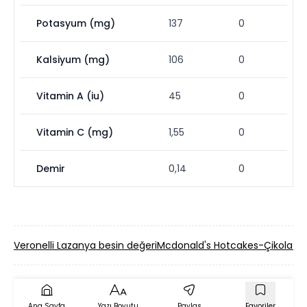
Potasyum (mg)
137
0
Kalsiyum (mg)
106
0
Vitamin A (iu)
45
0
Vitamin C (mg)
1,55
0
Demir
0,14
0
Veronelli Lazanya besin değeri
Mcdonald's Hotcakes-Çikolata S
Ana Sayfa
Yazı Boyutu
Paylaş
Favoriler