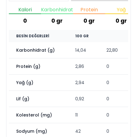
Kalori
Karbonhidrat
Protein
Yağ
0
0
gr
0
gr
0
gr
BESIN DEĞERLERI
100 GR
Karbonhidrat (g)
14,04
22,80
Protein (g)
2,86
0
Yağ (g)
2,94
0
Lif (g)
0,92
0
Kolesterol (mg)
11
0
Sodyum (mg)
42
0