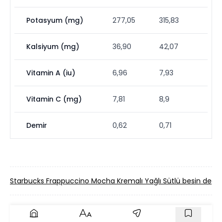
Potasyum (mg)
277,05
315,83
Kalsiyum (mg)
36,90
42,07
Vitamin A (iu)
6,96
7,93
Vitamin C (mg)
7,81
8,9
Demir
0,62
0,71
Starbucks Frappuccino Mocha Kremalı Yağlı Sütlü besin değer