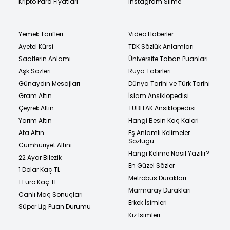
Kripto Para Fiyatları
Instagram Silme
Yemek Tarifleri
Video Haberler
Ayetel Kürsi
TDK Sözlük Anlamları
Saatlerin Anlamı
Üniversite Taban Puanları
Aşk Sözleri
Rüya Tabirleri
Günaydın Mesajları
Dünya Tarihi ve Türk Tarihi
Gram Altın
İslam Ansiklopedisi
Çeyrek Altın
TÜBİTAK Ansiklopedisi
Yarım Altın
Hangi Besin Kaç Kalori
Ata Altın
Eş Anlamlı Kelimeler
Sözlüğü
Cumhuriyet Altını
Hangi Kelime Nasıl Yazılır?
22 Ayar Bilezik
En Güzel Sözler
1 Dolar Kaç TL
Metrobüs Durakları
1 Euro Kaç TL
Marmaray Durakları
Canlı Maç Sonuçları
Erkek İsimleri
Süper Lig Puan Durumu
Kız İsimleri