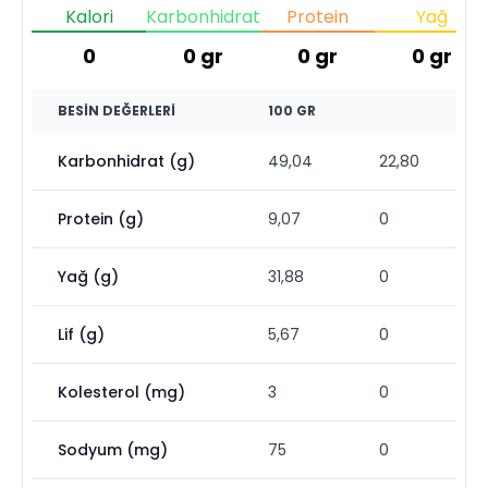
Kalori
Karbonhidrat
Protein
Yağ
0
0
gr
0
gr
0
gr
BESIN DEĞERLERI
100 GR
Karbonhidrat (g)
49,04
22,80
Protein (g)
9,07
0
Yağ (g)
31,88
0
Lif (g)
5,67
0
Kolesterol (mg)
3
0
Sodyum (mg)
75
0