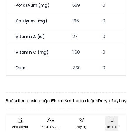
Potasyum (mg)
559
0
Kalsiyum (mg)
196
0
Vitamin A (iu)
27
0
Vitamin C (mg)
1,60
0
Demir
2,30
0
Böğürtlen besin değeri
Elmalı Kek besin değeri
Derya Zeytinyağl
Ana Sayfa
Yazı Boyutu
Paylaş
Favoriler