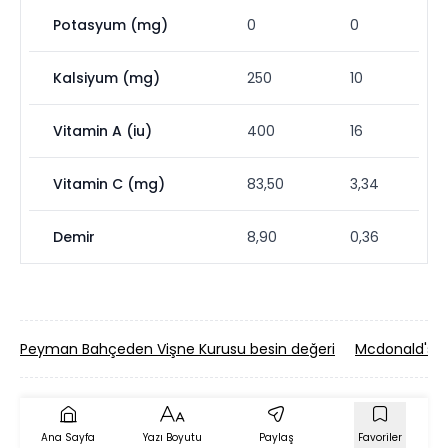
Potasyum (mg)
0
0
Kalsiyum (mg)
250
10
Vitamin A (iu)
400
16
Vitamin C (mg)
83,50
3,34
Demir
8,90
0,36
Peyman Bahçeden Vişne Kurusu besin değeri
Mcdonald's F
Ana Sayfa
Yazı Boyutu
Paylaş
Favoriler