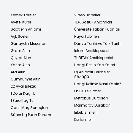
Yemek Tarifleri
Video Haberler
Ayetel Kürsi
TDK Sözlük Anlamları
Saatlerin Anlamı
Üniversite Taban Puanları
Aşk Sözleri
Rüya Tabirleri
Günaydın Mesajları
Dünya Tarihi ve Türk Tarihi
Gram Altın
İslam Ansiklopedisi
Çeyrek Altın
TÜBİTAK Ansiklopedisi
Yarım Altın
Hangi Besin Kaç Kalori
Ata Altın
Eş Anlamlı Kelimeler
Sözlüğü
Cumhuriyet Altını
Hangi Kelime Nasıl Yazılır?
22 Ayar Bilezik
En Güzel Sözler
1 Dolar Kaç TL
Metrobüs Durakları
1 Euro Kaç TL
Marmaray Durakları
Canlı Maç Sonuçları
Erkek İsimleri
Süper Lig Puan Durumu
Kız İsimleri