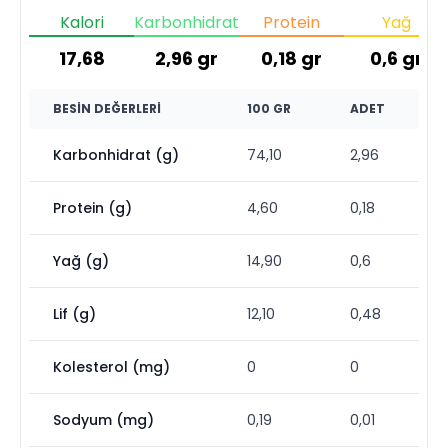
Kalori
Karbonhidrat
Protein
Yağ
17,68
2,96
gr
0,18
gr
0,6
gr
BESIN DEĞERLERI
100 GR
ADET
Karbonhidrat (g)
74,10
2,96
Protein (g)
4,60
0,18
Yağ (g)
14,90
0,6
Lif (g)
12,10
0,48
Kolesterol (mg)
0
0
Sodyum (mg)
0,19
0,01