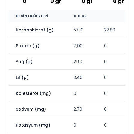
0
0
gr
0
gr
0
gr
BESIN DEĞERLERI
100 GR
Karbonhidrat (g)
57,10
22,80
Protein (g)
7,90
0
Yağ (g)
21,90
0
Lif (g)
3,40
0
Kolesterol (mg)
0
0
Sodyum (mg)
2,70
0
Potasyum (mg)
0
0