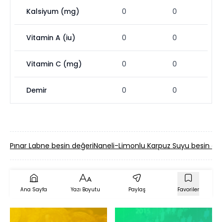
Kalsiyum (mg)
0
0
Vitamin A (iu)
0
0
Vitamin C (mg)
0
0
Demir
0
0
Pınar Labne besin değeri
Naneli-Limonlu Karpuz Suyu besin de
Ana Sayfa
Yazı Boyutu
Paylaş
Favoriler