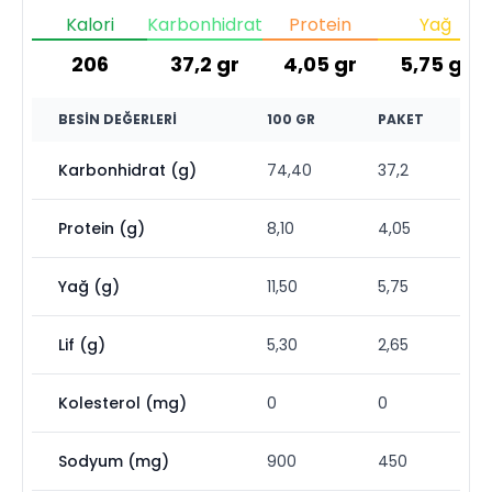
Kalori
Karbonhidrat
Protein
Yağ
206
37,2
gr
4,05
gr
5,75
gr
BESIN DEĞERLERI
100 GR
PAKET
Karbonhidrat (g)
74,40
37,2
Protein (g)
8,10
4,05
Yağ (g)
11,50
5,75
Lif (g)
5,30
2,65
Kolesterol (mg)
0
0
Sodyum (mg)
900
450