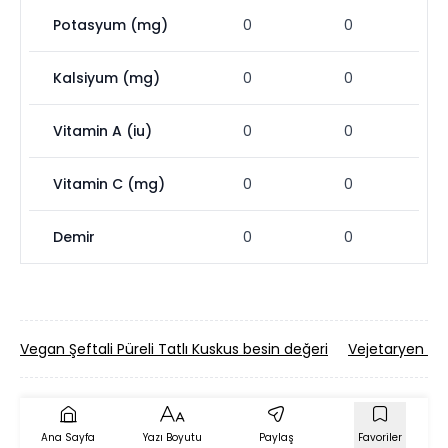
Potasyum (mg)
0
0
Kalsiyum (mg)
0
0
Vitamin A (iu)
0
0
Vitamin C (mg)
0
0
Demir
0
0
Vegan Şeftali Püreli Tatlı Kuskus besin değeri
Vejetaryen Ma
Ana Sayfa
Yazı Boyutu
Paylaş
Favoriler