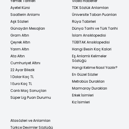
Yemek Tarifleri
Video Haberler
Ayetel Kürsi
TDK Sözlük Anlamları
Saatlerin Anlamı
Üniversite Taban Puanları
Aşk Sözleri
Rüya Tabirleri
Günaydın Mesajları
Dünya Tarihi ve Türk Tarihi
Gram Altın
İslam Ansiklopedisi
Çeyrek Altın
TÜBİTAK Ansiklopedisi
Yarım Altın
Hangi Besin Kaç Kalori
Ata Altın
Eş Anlamlı Kelimeler
Sözlüğü
Cumhuriyet Altını
Hangi Kelime Nasıl Yazılır?
22 Ayar Bilezik
En Güzel Sözler
1 Dolar Kaç TL
Metrobüs Durakları
1 Euro Kaç TL
Marmaray Durakları
Canlı Maç Sonuçları
Erkek İsimleri
Süper Lig Puan Durumu
Kız İsimleri
Atasözleri ve Anlamları
Türkçe Deyimler Sözlüğü