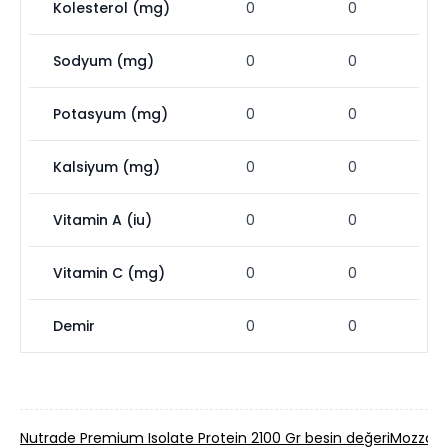
Kolesterol (mg)
0
0
Sodyum (mg)
0
0
Potasyum (mg)
0
0
Kalsiyum (mg)
0
0
Vitamin A (iu)
0
0
Vitamin C (mg)
0
0
Demir
0
0
Nutrade Premium Isolate Protein 2100 Gr besin değeri
Mozzarel