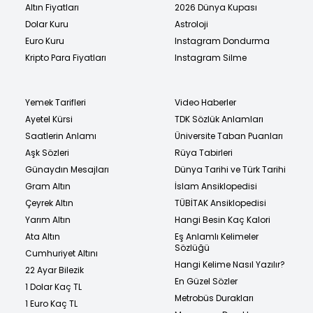
Altın Fiyatları
2026 Dünya Kupası
Dolar Kuru
Astroloji
Euro Kuru
Instagram Dondurma
Kripto Para Fiyatları
Instagram Silme
Yemek Tarifleri
Video Haberler
Ayetel Kürsi
TDK Sözlük Anlamları
Saatlerin Anlamı
Üniversite Taban Puanları
Aşk Sözleri
Rüya Tabirleri
Günaydın Mesajları
Dünya Tarihi ve Türk Tarihi
Gram Altın
İslam Ansiklopedisi
Çeyrek Altın
TÜBİTAK Ansiklopedisi
Yarım Altın
Hangi Besin Kaç Kalori
Ata Altın
Eş Anlamlı Kelimeler
Sözlüğü
Cumhuriyet Altını
Hangi Kelime Nasıl Yazılır?
22 Ayar Bilezik
En Güzel Sözler
1 Dolar Kaç TL
Metrobüs Durakları
1 Euro Kaç TL