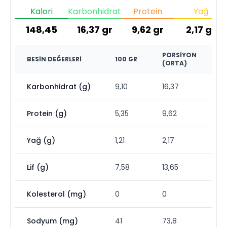
Kalori
Karbonhidrat
Protein
Yağ
148,45
16,37
gr
9,62
gr
2,17
gr
PORSIYON
BESIN DEĞERLERI
100 GR
(ORTA)
Karbonhidrat (g)
9,10
16,37
Protein (g)
5,35
9,62
Yağ (g)
1,21
2,17
Lif (g)
7,58
13,65
Kolesterol (mg)
0
0
Sodyum (mg)
41
73,8