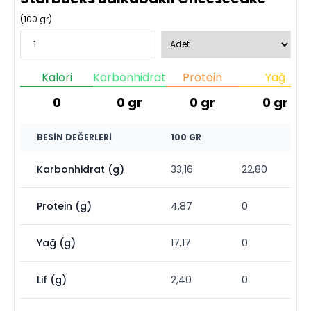
(
100
gr)
Kalori
Karbonhidrat
Protein
Yağ
0
0
gr
0
gr
0
gr
BESIN DEĞERLERI
100 GR
Karbonhidrat (g)
33,16
22,80
Protein (g)
4,87
0
Yağ (g)
17,17
0
Lif (g)
2,40
0