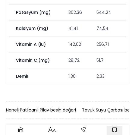
Potasyum (mg)
302,36
544,24
Kalsiyum (mg)
41,41
74,54
Vitamin A (iu)
142,62
256,71
Vitamin C (mg)
28,72
51,7
Demir
1,30
2,33
Naneli Patlıcanlı Pilav besin değeri
Tavuk Suyu Çorbası besin