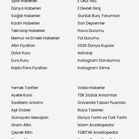
Spor Haberleri
E Okul VBS
Dünya Haberleri
E Devlet Giriş
Sağlık Haberleri
Günlük Burç Yorumları
Kadın Haberleri
Son Depremler
Teknoloji Haberleri
Hava Durumu
Memur ve Emekli Haberleri
Yol Durumu
Altın Fiyatları
2026 Dünya Kupası
Dolar Kuru
Astroloji
Euro Kuru
Instagram Dondurma
Kripto Para Fiyatları
Instagram Silme
Yemek Tarifleri
Video Haberler
Ayetel Kürsi
TDK Sözlük Anlamları
Saatlerin Anlamı
Üniversite Taban Puanları
Aşk Sözleri
Rüya Tabirleri
Günaydın Mesajları
Dünya Tarihi ve Türk Tarihi
Gram Altın
İslam Ansiklopedisi
Çeyrek Altın
TÜBİTAK Ansiklopedisi