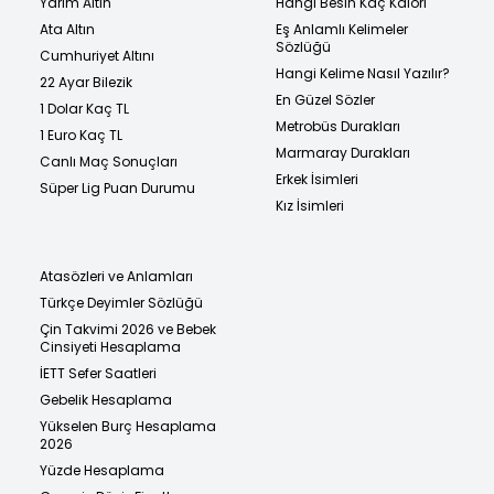
Yarım Altın
Hangi Besin Kaç Kalori
Ata Altın
Eş Anlamlı Kelimeler
Sözlüğü
Cumhuriyet Altını
Hangi Kelime Nasıl Yazılır?
22 Ayar Bilezik
En Güzel Sözler
1 Dolar Kaç TL
Metrobüs Durakları
1 Euro Kaç TL
Marmaray Durakları
Canlı Maç Sonuçları
Erkek İsimleri
Süper Lig Puan Durumu
Kız İsimleri
Atasözleri ve Anlamları
Türkçe Deyimler Sözlüğü
Çin Takvimi 2026 ve Bebek
Cinsiyeti Hesaplama
İETT Sefer Saatleri
Gebelik Hesaplama
Yükselen Burç Hesaplama
2026
Yüzde Hesaplama