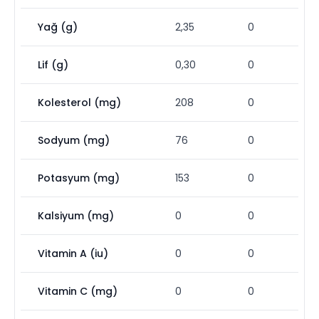
Yağ (g)
2,35
0
Lif (g)
0,30
0
Kolesterol (mg)
208
0
Sodyum (mg)
76
0
Potasyum (mg)
153
0
Kalsiyum (mg)
0
0
Vitamin A (iu)
0
0
Vitamin C (mg)
0
0