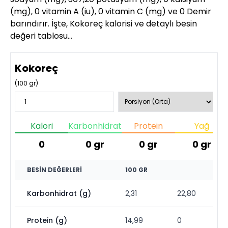
(mg), 0 vitamin A (iu), 0 vitamin C (mg) ve 0 Demir
barındırır. İşte, Kokoreç kalorisi ve detaylı besin
değeri tablosu…
Kokoreç
(
100
gr)
Kalori
Karbonhidrat
Protein
Yağ
0
0
gr
0
gr
0
gr
BESIN DEĞERLERI
100 GR
Karbonhidrat (g)
2,31
22,80
Protein (g)
14,99
0