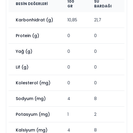
100
SU
BESIN DEĞERLERI
GR
BARDAĞI
Karbonhidrat (g)
10,85
21,7
Protein (g)
0
0
Yağ (g)
0
0
Lif (g)
0
0
Kolesterol (mg)
0
0
Sodyum (mg)
4
8
Potasyum (mg)
1
2
Kalsiyum (mg)
4
8