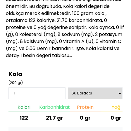
önemlidir. Bu doğrultuda, Kola kalori değeri de
oldukça merak edilmektedir. 100 gram Kola ,
ortalama 122 kaloriye, 21,70 karbonhidrata, 0
proteine ve 0 yağ değerine sahiptir. Kola ayrıca, 0 lif
(g), 0 kolesterol (mg), 8 sodyum (mg), 2 potasyum
(mg), 8 kalsiyum (mg), 0 vitamin A (iu), 0 vitamin C
(mg) ve 0,06 Demir barındırır. İşte, Kola kalorisi ve
detaylı besin değeri tablosu…
Kola
(
200
gr)
Kalori
Karbonhidrat
Protein
Yağ
122
21,7
gr
0
gr
0
gr