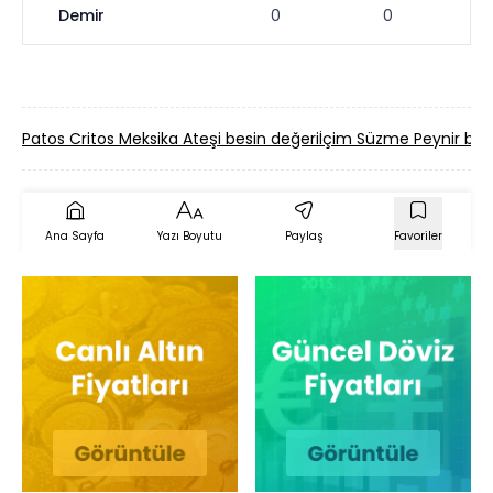
Demir
0
0
Patos Critos Meksika Ateşi besin değeri
İçim Süzme Peynir bes
Ana Sayfa
Yazı Boyutu
Paylaş
Favoriler