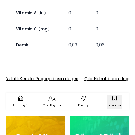
Vitamin A (iu)
0
0
Vitamin C (mg)
0
0
Demir
0,03
0,06
Yulaflı Kepekli Poğaça besin değeri
Çıtır Nohut besin değeri
Ana Sayfa
Yazı Boyutu
Paylaş
Favoriler