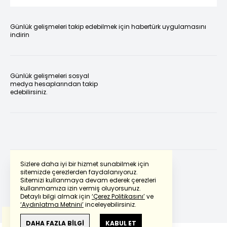
Günlük gelişmeleri takip edebilmek için habertürk uygulamasını
indirin
Günlük gelişmeleri sosyal
medya hesaplarından takip
edebilirsiniz.
Sizlere daha iyi bir hizmet sunabilmek için
sitemizde çerezlerden faydalanıyoruz.
Sitemizi kullanmaya devam ederek çerezleri
Powered by
Translate
kullanmamıza izin vermiş oluyorsunuz.
Detaylı bilgi almak için
‘Çerez Politikasını’
ve
‘Aydınlatma Metnini’
inceleyebilirsiniz.
Bu çeviride
Google Translete
kullanılmıştır.
Anlam ve çeviri hatalarından
haberturk.com
DAHA FAZLA BİLGİ
KABUL ET