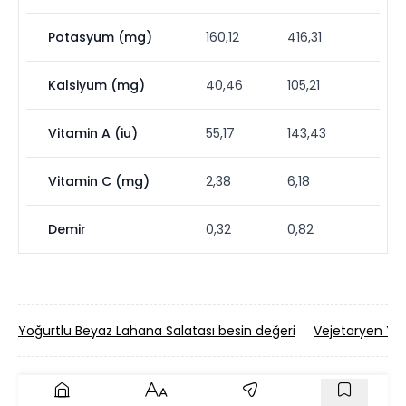
Potasyum (mg)
160,12
416,31
Kalsiyum (mg)
40,46
105,21
Vitamin A (iu)
55,17
143,43
Vitamin C (mg)
2,38
6,18
Demir
0,32
0,82
Yoğurtlu Beyaz Lahana Salatası besin değeri
Vejetaryen Yeş