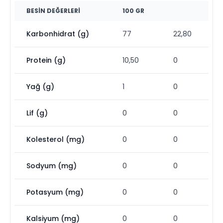
BESIN DEĞERLERI
100 GR
Karbonhidrat (g)
77
22,80
Protein (g)
10,50
0
Yağ (g)
1
0
Lif (g)
0
0
Kolesterol (mg)
0
0
Sodyum (mg)
0
0
Potasyum (mg)
0
0
Kalsiyum (mg)
0
0