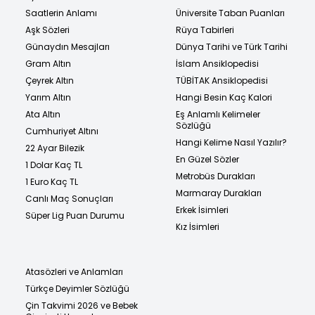
Saatlerin Anlamı
Üniversite Taban Puanları
Aşk Sözleri
Rüya Tabirleri
Günaydın Mesajları
Dünya Tarihi ve Türk Tarihi
Gram Altın
İslam Ansiklopedisi
Çeyrek Altın
TÜBİTAK Ansiklopedisi
Yarım Altın
Hangi Besin Kaç Kalori
Ata Altın
Eş Anlamlı Kelimeler
Sözlüğü
Cumhuriyet Altını
Hangi Kelime Nasıl Yazılır?
22 Ayar Bilezik
En Güzel Sözler
1 Dolar Kaç TL
Metrobüs Durakları
1 Euro Kaç TL
Marmaray Durakları
Canlı Maç Sonuçları
Erkek İsimleri
Süper Lig Puan Durumu
Kız İsimleri
Atasözleri ve Anlamları
Türkçe Deyimler Sözlüğü
Çin Takvimi 2026 ve Bebek