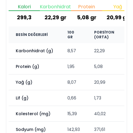
Kalori
Karbonhidrat
Protein
Yağ
299,3
22,29
gr
5,08
gr
20,99
gr
100
PORSIYON
BESIN DEĞERLERI
GR
(ORTA)
Karbonhidrat (g)
8,57
22,29
Protein (g)
1,95
5,08
Yağ (g)
8,07
20,99
Lif (g)
0,66
1,73
Kolesterol (mg)
15,39
40,02
Sodyum (mg)
142,93
371,61