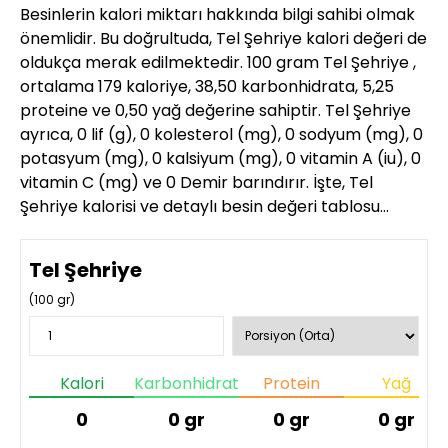
Besinlerin kalori miktarı hakkında bilgi sahibi olmak
önemlidir. Bu doğrultuda, Tel Şehriye kalori değeri de
oldukça merak edilmektedir. 100 gram Tel Şehriye ,
ortalama 179 kaloriye, 38,50 karbonhidrata, 5,25
proteine ve 0,50 yağ değerine sahiptir. Tel Şehriye
ayrıca, 0 lif (g), 0 kolesterol (mg), 0 sodyum (mg), 0
potasyum (mg), 0 kalsiyum (mg), 0 vitamin A (iu), 0
vitamin C (mg) ve 0 Demir barındırır. İşte, Tel
Şehriye kalorisi ve detaylı besin değeri tablosu…
Tel Şehriye
(
100
gr)
Kalori
Karbonhidrat
Protein
Yağ
0
0
gr
0
gr
0
gr