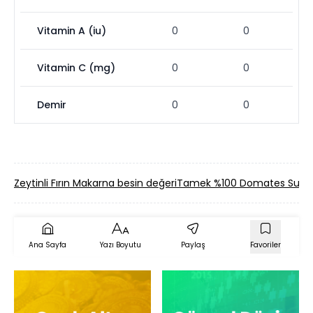
Vitamin A (iu)
0
0
Vitamin C (mg)
0
0
Demir
0
0
Zeytinli Fırın Makarna besin değeri
Tamek %100 Domates Suyu 
Ana Sayfa
Yazı Boyutu
Paylaş
Favoriler