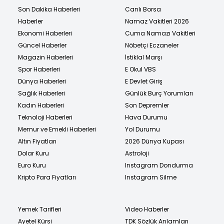
Son Dakika Haberleri
Canlı Borsa
Haberler
Namaz Vakitleri 2026
Ekonomi Haberleri
Cuma Namazı Vakitleri
Güncel Haberler
Nöbetçi Eczaneler
Magazin Haberleri
İstiklal Marşı
Spor Haberleri
E Okul VBS
Dünya Haberleri
E Devlet Giriş
Sağlık Haberleri
Günlük Burç Yorumları
Kadın Haberleri
Son Depremler
Teknoloji Haberleri
Hava Durumu
Memur ve Emekli Haberleri
Yol Durumu
Altın Fiyatları
2026 Dünya Kupası
Dolar Kuru
Astroloji
Euro Kuru
Instagram Dondurma
Kripto Para Fiyatları
Instagram Silme
Yemek Tarifleri
Video Haberler
Ayetel Kürsi
TDK Sözlük Anlamları