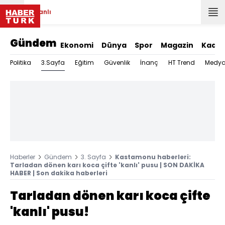
Canlı
Gündem
Ekonomi
Dünya
Spor
Magazin
Kadın
3.Sayfa
Politika
Eğitim
Güvenlik
İnanç
HT Trend
Medy
Haberler
Gündem
3. Sayfa
Kastamonu haberleri:
Tarladan dönen karı koca çifte 'kanlı' pusu | SON DAKİKA
HABER | Son dakika haberleri
Tarladan dönen karı koca çifte
'kanlı' pusu!