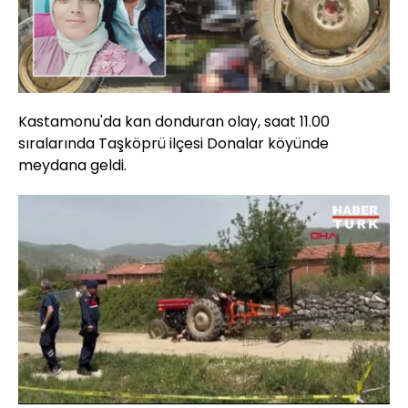
Kastamonu'da kan donduran olay, saat 11.00
sıralarında Taşköprü ilçesi Donalar köyünde
meydana geldi.
Yüklendi
:
100.00%
Sesi
Oynatma
Aç
Hızı