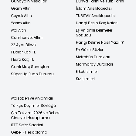
Günaydın Mesajları
Dünya Tarihi ve Türk Tarihi
Gram Altın
İslam Ansiklopedisi
Çeyrek Altın
TÜBİTAK Ansiklopedisi
Yarım Altın
Hangi Besin Kaç Kalori
Ata Altın
Eş Anlamlı Kelimeler
Sözlüğü
Cumhuriyet Altını
Hangi Kelime Nasıl Yazılır?
22 Ayar Bilezik
En Güzel Sözler
1 Dolar Kaç TL
Metrobüs Durakları
1 Euro Kaç TL
Marmaray Durakları
Canlı Maç Sonuçları
Erkek İsimleri
Süper Lig Puan Durumu
Kız İsimleri
Atasözleri ve Anlamları
Türkçe Deyimler Sözlüğü
Çin Takvimi 2026 ve Bebek
Cinsiyeti Hesaplama
İETT Sefer Saatleri
Gebelik Hesaplama