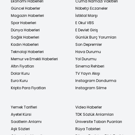
Ekonomi Haberleri
Cuma Namazı Vakitleri
Güncel Haberler
Nöbetçi Eczaneler
Magazin Haberleri
İstiklal Marşı
Spor Haberleri
E Okul VBS
Dünya Haberleri
E Devlet Giriş
Sağlık Haberleri
Günlük Burç Yorumları
Kadın Haberleri
Son Depremler
Teknoloji Haberleri
Hava Durumu
Memur ve Emekli Haberleri
Yol Durumu
Altın Fiyatları
Sinema Rehberi
Dolar Kuru
TV Yayın Akışı
Euro Kuru
Instagram Dondurma
Kripto Para Fiyatları
Instagram Silme
Yemek Tarifleri
Video Haberler
Ayetel Kürsi
TDK Sözlük Anlamları
Saatlerin Anlamı
Üniversite Taban Puanları
Aşk Sözleri
Rüya Tabirleri