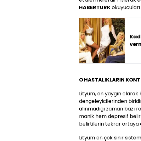
HABERTURK
okuyucuları i
Kadı
verm
O HASTALIKLARIN KONTR
Lityum, en yaygın olarak
dengeleyicilerinden biridi
alınmadığı zaman bazı ra
manik hem depresif belirt
belirtilerin tekrar ortay
Lityum en çok sinir sistemi 