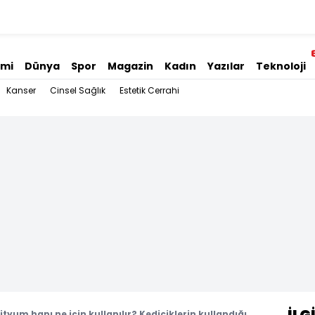
omi
Dünya
Spor
Magazin
Kadın
Yazılar
Teknoloji
Kanser
Cinsel Sağlık
Estetik Cerrahi
ityum hapı ne için kullanılır? Kediciklerin kullandığı