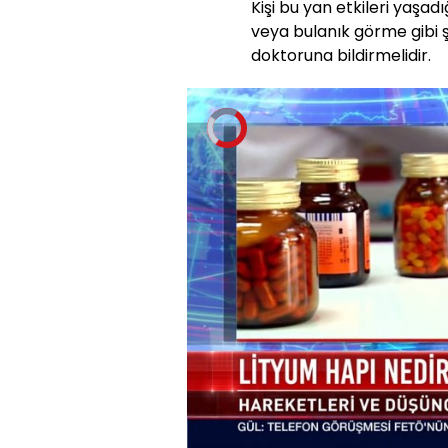
Kişi bu yan etkileri yaşa
veya bulanık görme gibi
doktoruna bildirmelidir.
Video
Oynatıcısı
yükleniyor.
Yüklendi
:
0%
Sesi
Aç