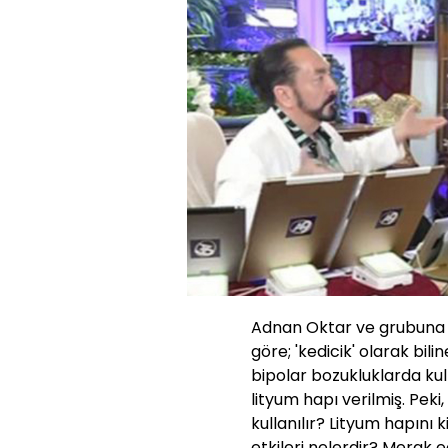
Adnan Oktar ve grubuna yö
göre; 'kedicik' olarak bil
bipolar bozukluklarda kull
lityum hapı verilmiş. Peki
kullanılır? Lityum hapını 
etkileri nelerdir? Merak e