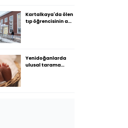
Kartalkaya'da ölen
tıp öğrencisinin adı
SHM'de yaşıyor
Yenidoğanlarda
ulusal tarama
programı
başlatılıyor