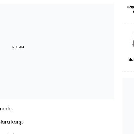
Kay
De
haf
a
bl
REKLAM
du
bor
emede,
ara karşı,