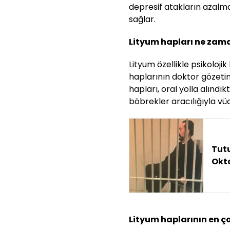
depresif atakların azalmas
sağlar.
Lityum hapları ne zama
Lityum özellikle psikolojik
haplarının doktor gözetim
hapları, oral yolla alındı
böbrekler aracılığıyla vüc
Tut
Okta
Lityum haplarının en ço