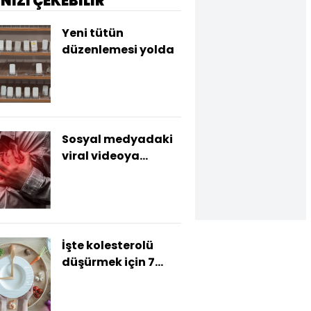
İNİZİ ÇEKEBİLİR
Yeni tütün
düzenlemesi yolda
Sosyal medyadaki
viral videoya
dikkat! Kalp
krizinden
korumuyor
İşte kolesterolü
düşürmek için 7
öneri