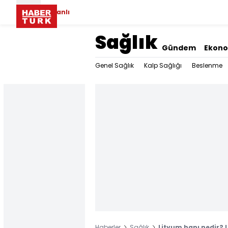
Canlı
Sağlık
Gündem
Ekon
Genel Sağlık
Kalp Sağlığı
Beslenme
Haberler
Sağlık
Lityum hapı nedir? L