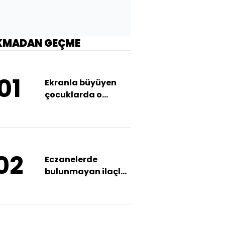
KMADAN GEÇME
01
Ekranla büyüyen
çocuklarda o
sorunlar artıyor
02
Eczanelerde
bulunmayan ilaçlar
için geri bildirim
hattı devrede