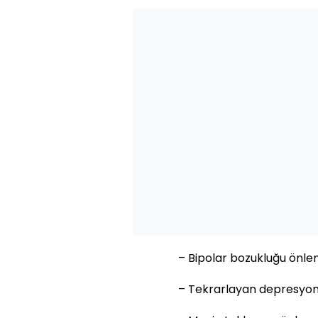
– Bipolar bozukluğu önl
– Tekrarlayan depresyonl