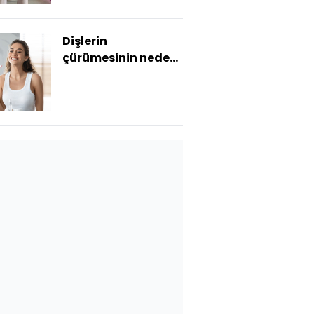
Dişlerin
çürümesinin nedeni
bunlar olabilir