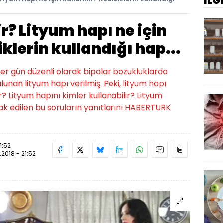
İLG
r? Lityum hapı ne için
iklerin kullandığı hap...
 her gün düzenli olarak bipolar bozukluklarda
bulunan lityum hapı verilmiş. Peki, lityum hapı
ır? Lityum hapını kimler kullanabilir? Lityum
rak edilen bu soruların yanıtlarını HABERTURK
1:52
.2018 - 21:52