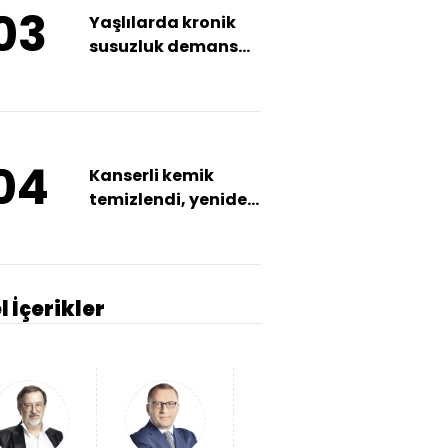
03
Yaşlılarda kronik
susuzluk demansa
neden olabiliyor
04
Kanserli kemik
temizlendi, yeniden
yerine yerleştirildi
l İçerikler