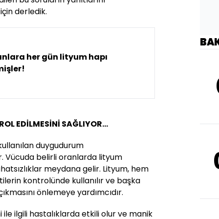
çin derledik.
BA
nlara her gün lityum hapı
işler!
OL EDİLMESİNİ SAĞLIYOR...
 kullanılan duygudurum
r. Vücuda belirli oranlarda lityum
hatsızlıklar meydana gelir. Lityum, hem
ilerin kontrolünde kullanılır ve başka
a çıkmasını önlemeye yardımcıdır.
ile ilgili hastalıklarda etkili olur ve manik