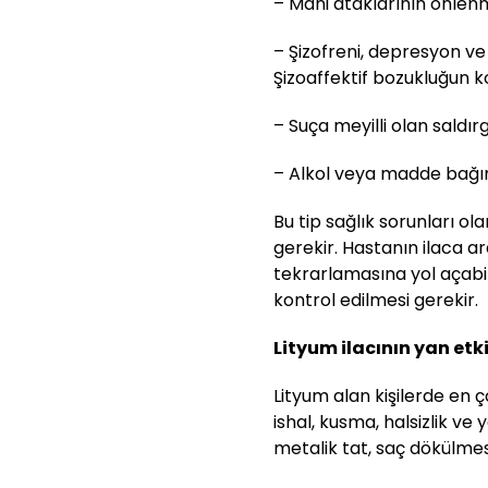
– Mani ataklarının önlen
– Şizofreni, depresyon ve 
Şizoaffektif bozukluğun k
– Suça meyilli olan saldırg
– Alkol veya madde bağımlı
Bu tip sağlık sorunları ola
gerekir. Hastanın ilaca ar
tekrarlamasına yol açabili
kontrol edilmesi gerekir.
Lityum ilacının yan etki
Lityum alan kişilerde en ç
ishal, kusma, halsizlik ve 
metalik tat, saç dökülmes