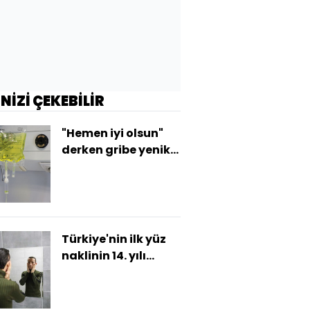
İNİZİ ÇEKEBİLİR
"Hemen iyi olsun"
derken gribe yenik
düşmeyin
Türkiye'nin ilk yüz
naklinin 14. yılı
kutlandı