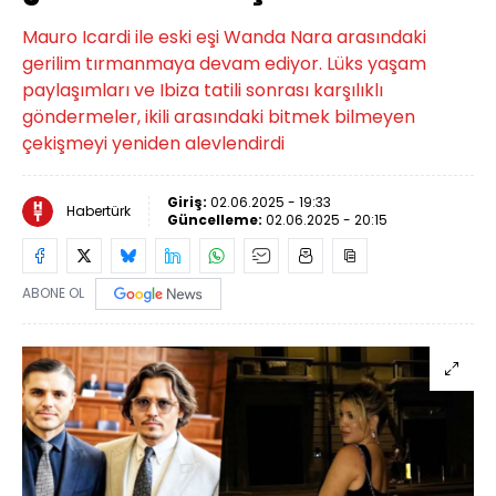
Mauro Icardi ile eski eşi Wanda Nara arasındaki
gerilim tırmanmaya devam ediyor. Lüks yaşam
paylaşımları ve Ibiza tatili sonrası karşılıklı
göndermeler, ikili arasındaki bitmek bilmeyen
çekişmeyi yeniden alevlendirdi
Giriş:
02.06.2025 - 19:33
Habertürk
Güncelleme:
02.06.2025 - 20:15
ABONE OL