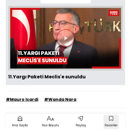
Videoyu
Oynat
11.Yargı Paketi Meclis'e sunuldu
#Mauro Icardi
#Wanda Nara
Ana Sayfa
Yazı Boyutu
Paylaş
Favoriler