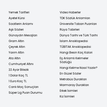
Yemek Tarifleri
Video Haberler
Ayetel Kürsi
TDK Sözlük Anlamları
Saatlerin Anlamı
Üniversite Taban Puanları
Aşk Sözleri
Rüya Tabirleri
Günaydın Mesajları
Dünya Tarihi ve Türk Tarihi
Gram Altın
İslam Ansiklopedisi
Çeyrek Altın
TÜBİTAK Ansiklopedisi
Yarım Altın
Hangi Besin Kaç Kalori
Ata Altın
Eş Anlamlı Kelimeler
Sözlüğü
Cumhuriyet Altını
Hangi Kelime Nasıl Yazılır?
22 Ayar Bilezik
En Güzel Sözler
1 Dolar Kaç TL
Metrobüs Durakları
1 Euro Kaç TL
Marmaray Durakları
Canlı Maç Sonuçları
Erkek İsimleri
Süper Lig Puan Durumu
Kız İsimleri