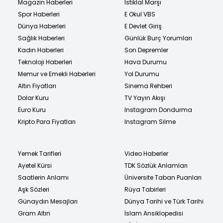
Magazin Haberleri
İstiklal Marşı
Spor Haberleri
E Okul VBS
Dünya Haberleri
E Devlet Giriş
Sağlık Haberleri
Günlük Burç Yorumları
Kadın Haberleri
Son Depremler
Teknoloji Haberleri
Hava Durumu
Memur ve Emekli Haberleri
Yol Durumu
Altın Fiyatları
Sinema Rehberi
Dolar Kuru
TV Yayın Akışı
Euro Kuru
Instagram Dondurma
Kripto Para Fiyatları
Instagram Silme
Yemek Tarifleri
Video Haberler
Ayetel Kürsi
TDK Sözlük Anlamları
Saatlerin Anlamı
Üniversite Taban Puanları
Aşk Sözleri
Rüya Tabirleri
Günaydın Mesajları
Dünya Tarihi ve Türk Tarihi
Gram Altın
İslam Ansiklopedisi