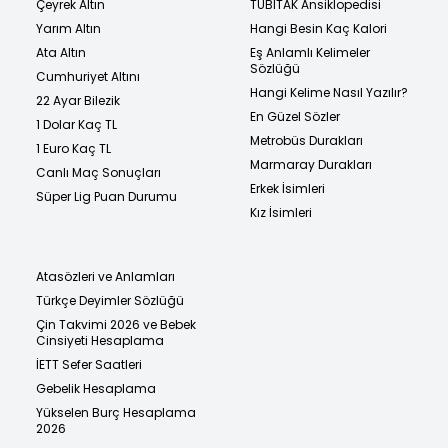
Çeyrek Altın
TÜBİTAK Ansiklopedisi
Yarım Altın
Hangi Besin Kaç Kalori
Ata Altın
Eş Anlamlı Kelimeler
Sözlüğü
Cumhuriyet Altını
Hangi Kelime Nasıl Yazılır?
22 Ayar Bilezik
En Güzel Sözler
1 Dolar Kaç TL
Metrobüs Durakları
1 Euro Kaç TL
Marmaray Durakları
Canlı Maç Sonuçları
Erkek İsimleri
Süper Lig Puan Durumu
Kız İsimleri
Atasözleri ve Anlamları
Türkçe Deyimler Sözlüğü
Çin Takvimi 2026 ve Bebek
Cinsiyeti Hesaplama
İETT Sefer Saatleri
Gebelik Hesaplama
Yükselen Burç Hesaplama
2026