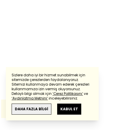
Sizlere daha iyi bir hizmet sunabilmek için
sitemizde çerezlerden faydalanıyoruz.
Sitemizi kullanmaya devam ederek çerezleri
Powered by
Translate
kullanmamıza izin vermiş oluyorsunuz.
Detaylı bilgi almak için
‘Çerez Politikasını’
ve
‘Aydınlatma Metnini’
inceleyebilirsiniz.
Bu çeviride
Google Translete
kullanılmıştır.
Anlam ve çeviri hatalarından
haberturk.com
DAHA FAZLA BİLGİ
KABUL ET
sorumlu değildir.