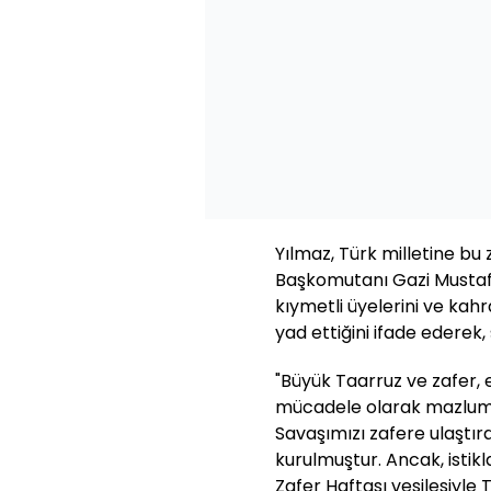
Yılmaz, Türk milletine bu 
Başkomutanı Gazi Mustafa 
kıymetli üyelerini ve ka
yad ettiğini ifade ederek, 
"Büyük Taarruz ve zafer, 
mücadele olarak mazlum m
Savaşımızı zafere ulaştı
kurulmuştur. Ancak, istik
Zafer Haftası vesilesiyle