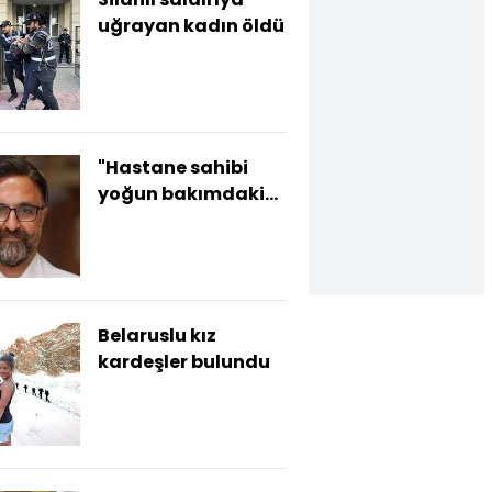
uğrayan kadın öldü
"Hastane sahibi
yoğun bakımdaki
kameraları
çıkarttı!"
Belaruslu kız
kardeşler bulundu