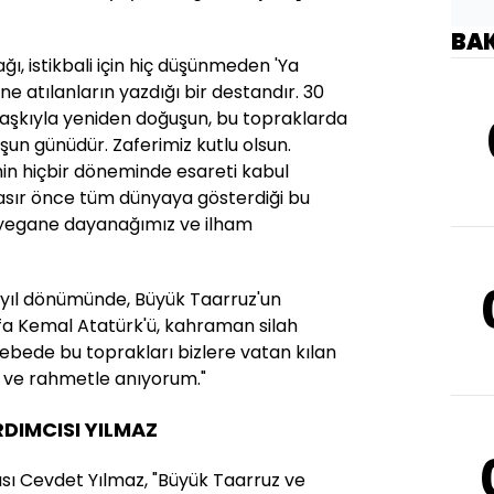
BA
ğı, istikbali için hiç düşünmeden 'Ya
öne atılanların yazdığı bir destandır. 30
n aşkıyla yeniden doğuşun, bu topraklarda
un günüdür. Zaferimiz kutlu olsun.
hin hiçbir döneminde esareti kabul
 asır önce tüm dünyaya gösterdiği bu
 yegane dayanağımız ve ilham
. yıl dönümünde, Büyük Taarruz'un
a Kemal Atatürk'ü, kahraman silah
ebede bu toprakları bizlere vatan kılan
a ve rahmetle anıyorum."
DIMCISI YILMAZ
ı Cevdet Yılmaz, "Büyük Taarruz ve