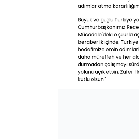
adımlar atma kararlılığım
Büyük ve güçlü Türkiye yo
Cumhurbaşkanımız Recep T
Mücadele'deki o şuurla a
beraberlik içinde, Türki
hedefimize emin adımlarla
daha müreffeh ve her ala
durmadan çalışmayı sürdü
yolunu açık etsin, Zafer
kutlu olsun."