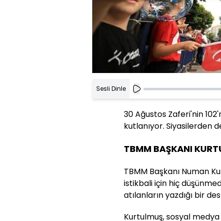
Sesli Dinle
30 Ağustos Zaferi'nin 102'
kutlanıyor. Siyasilerden d
TBMM BAŞKANI KURT
TBMM Başkanı Numan Kurtu
istikbali için hiç düşünme
atılanların yazdığı bir dest
Kurtulmuş, sosyal medya