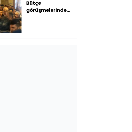
Bütçe
görüşmelerinde
kayyum gerginliği