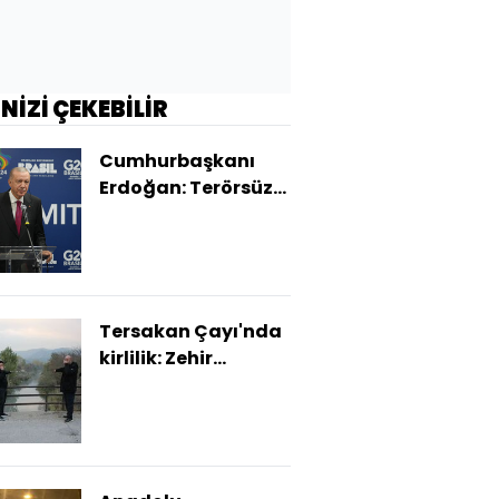
İNİZİ ÇEKEBİLİR
Cumhurbaşkanı
Erdoğan: Terörsüz
Türkiye hedefine az
kaldı
Tersakan Çayı'nda
kirlilik: Zehir
taşıyor!