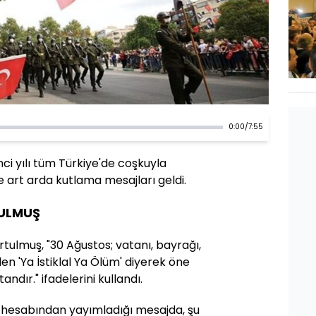
0:00
/
7:55
nci yılı tüm Türkiye'de coşkuyla
e art arda kutlama mesajları geldi.
ULMUŞ
lmuş, "30 Ağustos; vatanı, bayrağı,
den 'Ya İstiklal Ya Ölüm' diyerek öne
andır." ifadelerini kullandı.
 hesabından yayımladığı mesajda, şu