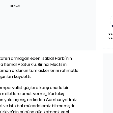
De
haf
REKLAM
a
bl
Ye
ve
zaferi armağan eden İstiklal Harbi'nin
Kemal Atatürk'ü, Birinci Meclis'in
hraman ordunun tüm askerlerini rahmetle
şunları kaydetti:
emperyalist güçlere karşı onurlu bir
illetlere umut vermiş, Kurtuluş
ran yolu açmış, ardından Cumhuriyetimiz
lal ve istikbal mücadelemiz bitmemiştir.
 Türkiye'nin gücüne güç katacak yeni