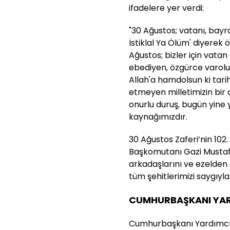
ifadelere yer verdi:
"30 Ağustos; vatanı, bayra
İstiklal Ya Ölüm' diyerek 
Ağustos; bizler için vata
ebediyen, özgürce varoluş
Allah'a hamdolsun ki tari
etmeyen milletimizin bir
onurlu duruş, bugün yine
kaynağımızdır.
30 Ağustos Zaferi’nin 102
Başkomutanı Gazi Mustaf
arkadaşlarını ve ezelden 
tüm şehitlerimizi saygıyl
CUMHURBAŞKANI YAR
Cumhurbaşkanı Yardımcıs