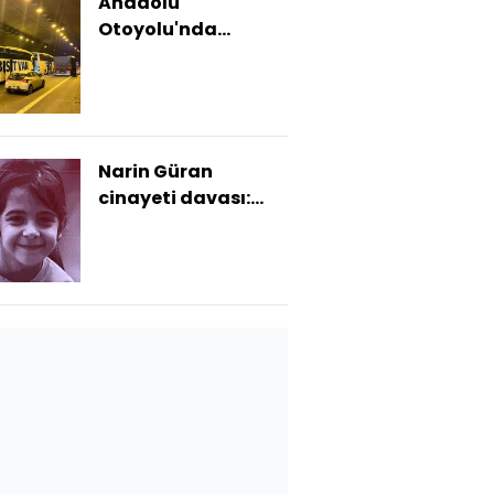
Anadolu
Otoyolu'nda
zincirleme kaza: 14
yaralı
Narin Güran
cinayeti davası:
İletişim Tespit
Tutanağı'nda 4
dakika detayı