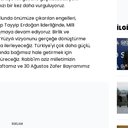
ızı bir kez daha vurguluyoruz.
lunda önümüze çıkarılan engelleri,
ayyip Erdoğan liderliğinde, Milli
İLG
şmaya devam ediyoruz. Birlik ve
ye Yüzyılı vizyonunu gerçeğe dönüştürme
 ilerleyeceğiz. Türkiye'yi çok daha güçlü,
nda bağımsız hale getirmek için
receğiz. Rabb'im aziz milletimizin
 Haftamız ve 30 Ağustos Zafer Bayramımız
REKLAM