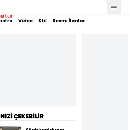
astro
Video
Stil
Resmi İlanlar
İNİZİ ÇEKEBİLİR
Silahlı saldırıya