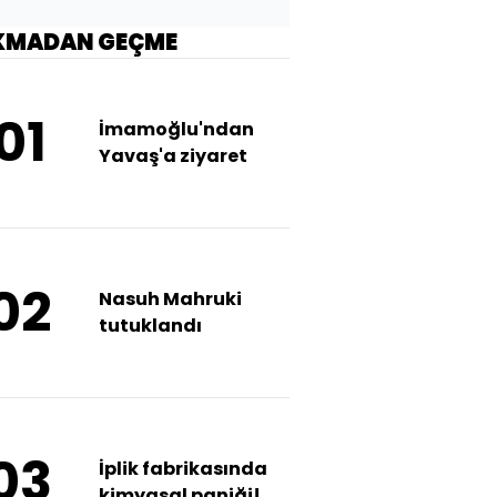
KMADAN GEÇME
01
İmamoğlu'ndan
Yavaş'a ziyaret
02
Nasuh Mahruki
tutuklandı
03
İplik fabrikasında
kimyasal paniği!