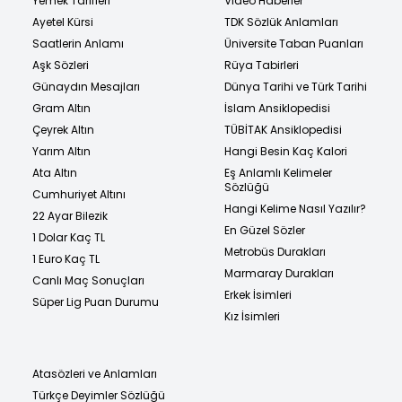
Yemek Tarifleri
Video Haberler
Ayetel Kürsi
TDK Sözlük Anlamları
Saatlerin Anlamı
Üniversite Taban Puanları
Aşk Sözleri
Rüya Tabirleri
Günaydın Mesajları
Dünya Tarihi ve Türk Tarihi
Gram Altın
İslam Ansiklopedisi
Çeyrek Altın
TÜBİTAK Ansiklopedisi
Yarım Altın
Hangi Besin Kaç Kalori
Ata Altın
Eş Anlamlı Kelimeler
Sözlüğü
Cumhuriyet Altını
Hangi Kelime Nasıl Yazılır?
22 Ayar Bilezik
En Güzel Sözler
1 Dolar Kaç TL
Metrobüs Durakları
1 Euro Kaç TL
Marmaray Durakları
Canlı Maç Sonuçları
Erkek İsimleri
Süper Lig Puan Durumu
Kız İsimleri
Atasözleri ve Anlamları
Türkçe Deyimler Sözlüğü