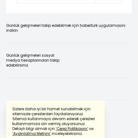
Günlük gelişmeleri takip edebilmek için habertürk uygulamasını
indirin
Günlük gelişmeleri sosyal
medya hesaplarından takip
edebilirsiniz.
Sizlere daha iyi bir hizmet sunabilmek için
sitemizde çerezlerden faydalanıyoruz.
Sitemizi kullanmaya devam ederek çerezleri
Powered by
Translate
kullanmamıza izin vermiş oluyorsunuz.
Detaylı bilgi almak için
‘Çerez Politikasını’
ve
‘Aydınlatma Metnini’
inceleyebilirsiniz.