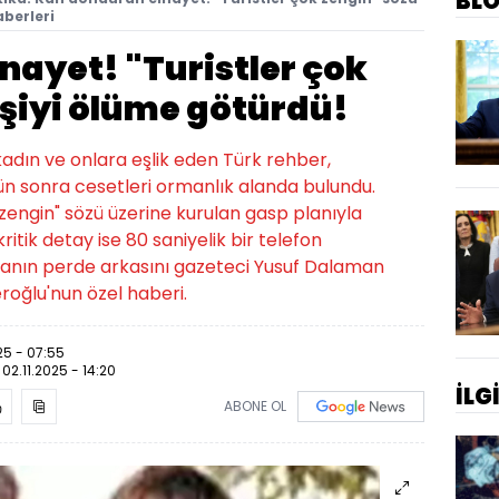
BL
aberleri
nayet! "Turistler çok
işiyi ölüme götürdü!
kadın ve onlara eşlik eden Türk rehber,
ün sonra cesetleri ormanlık alanda bulundu.
 zengin" sözü üzerine kurulan gasp planıyla
kritik detay ise 80 saniyelik bir telefon
anın perde arkasını gazeteci Yusuf Dalaman
roğlu'nun özel haberi.
25 - 07:55
:
02.11.2025 - 14:20
İLG
ABONE OL