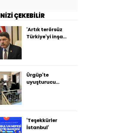
İNİZİ ÇEKEBİLİR
'Artık terörsüz
Türkiye'yi inşa
ediyoruz'
Ürgüp'te
uyuşturucu
operasyonu
'Teşekkürler
İstanbul'