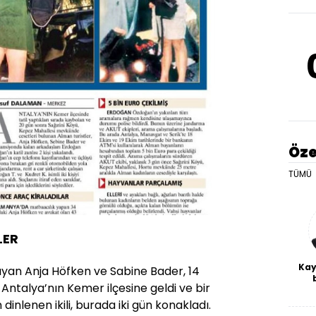
Öze
TÜMÜ
LER
Kay
ayan Anja Höfken ve Sabine Bader, 14
ntalya’nın Kemer ilçesine geldi ve bir
De
haf
 dinlenen ikili, burada iki gün konakladı.
a