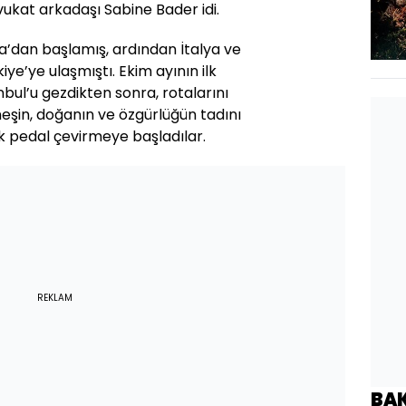
vukat arkadaşı Sabine Bader idi.
nya’dan başlamış, ardından İtalya ve
ye’ye ulaşmıştı. Ekim ayının ilk
nbul’u gezdikten sonra, rotalarını
neşin, doğanın ve özgürlüğün tadını
k pedal çevirmeye başladılar.
REKLAM
BA