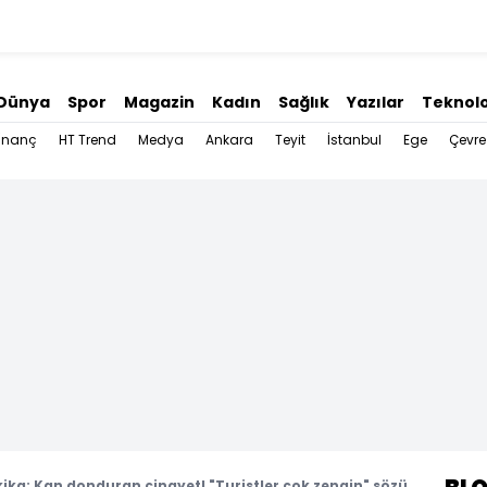
Dünya
Spor
Magazin
Kadın
Sağlık
Yazılar
Teknolo
İnanç
HT Trend
Medya
Ankara
Teyit
İstanbul
Ege
Çevre
ika: Kan donduran cinayet! "Turistler çok zengin" sözü