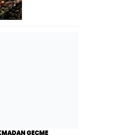
KMADAN GEÇME