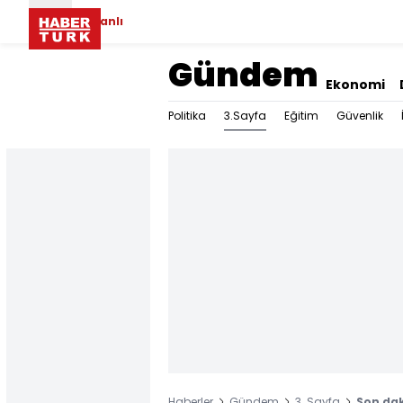
Canlı
Gündem
Ekonomi
3.Sayfa
Politika
Eğitim
Güvenlik
Haberler
Gündem
3. Sayfa
Son dak