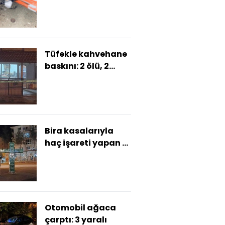
Tüfekle kahvehane
baskını: 2 ölü, 2
yaralı
Bira kasalarıyla
haç işareti yapan 3
kişi gözaltında
Otomobil ağaca
çarptı: 3 yaralı