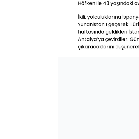
Höfken ile 43 yaşındaki a
İkili, yolculuklarına İspa
Yunanistan’ı geçerek Türki
haftasında geldikleri İsta
Antalya’ya çevirdiler. Gü
çıkaracaklarını düşünere