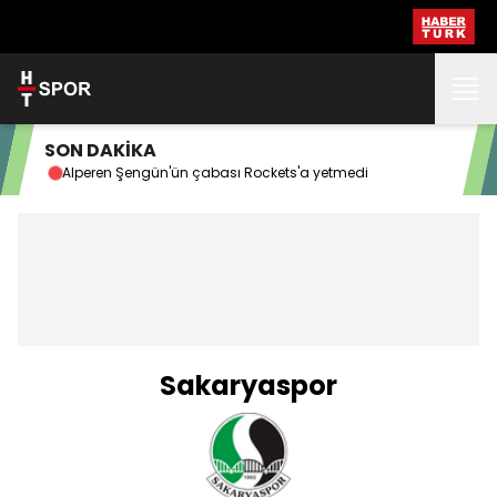
SON DAKİKA
Alperen Şengün'ün çabası Rockets'a yetmedi
Yaz
Sakaryaspor