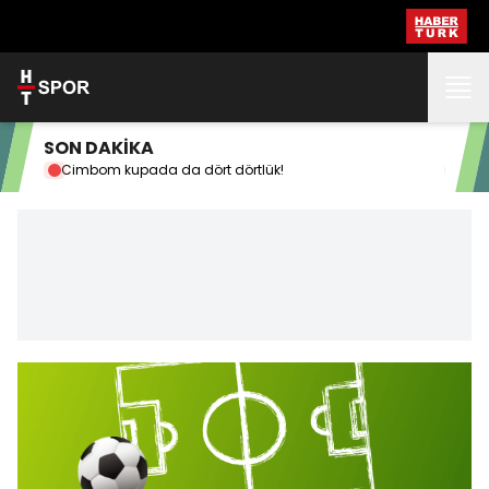
SON DAKİKA
Cimbom kupada da dört dörtlük!
Osi