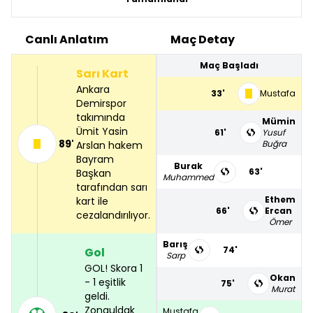
Canlı Anlatım
Maç Detay
Maç Başladı
Sarı Kart
Ankara
33'
Mustafa
Demirspor
takımında
Mümin
Ümit Yasin
61'
Yusuf
89'
Buğra
Arslan hakem
Bayram
Burak
63'
Başkan
Muhammed
tarafından sarı
Ethem
kart ile
66'
Ercan
cezalandırılıyor.
Ömer
Barış
74'
Gol
Sarp
GOL! Skora 1
Okan
- 1 eşitlik
75'
Murat
geldi.
Zonguldak
Mustafa