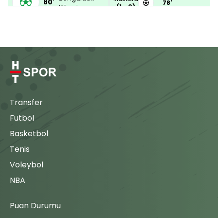
80'
78'
(1 - 0)
Kömürspor,
Mustafa
78'
Ogün
Şengül ile
aradığı golü
Mustafa
buldu.
80'
(1 - 1)
Atakan
Sarı Kart
82'
Bertu
Zonguldak
Mustafa
Kömürspor
Ömer
82'
Transfer
takımında
Talha
Ogün
Futbol
Karakaya
78'
Ümit
89'
hakem
Basketbol
Bayram
Maç Tamamlandı
Tenis
Başkan
tarafından sarı
Voleybol
kart ile
NBA
cezalandırılıyor.
Puan Durumu
Gol
GOL!