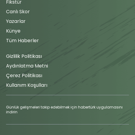
Fikstür
Mustafa
Canlı Skor
Fettahoğlu
78'
Ankara
Yazarlar
Demirspor
takımını öne
Künye
geçiren golü
Tüm Haberler
atıyor.
Gizlilik Politikası
2.Yarı
Başladı
Aydınlatma Metni
46'
Hakem ikinci
Çerez Politikası
yarıyı
başlatıyor.
Kullanım Koşulları
1. Yarı
Tamamlandı
Günlük gelişmeleri takip edebilmek için habertürk uygulamasını
indirin
45'
Hakem
müsabakanın ilk
yarısını bitiriyor