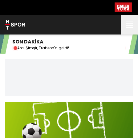
SON DAKİKA
Aral Şimşir, Trabzon'a geldi!
Doğ