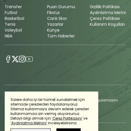
Transfer
Puan Durumu
Gizlilik Politikası
Futbol
Fikstür
Aydınlatma Metni
Basketbol
Canlı Skor
Çerez Politikası
Tenis
Yazarlar
Kullanım Koşulları
Voleybol
Künye
NBA
Tüm Haberler
Sizlere daha iyi bir hizmet sunabilmek için
Günlük gelişmeleri takip edebilmek için habertürk uygulamasını
sitemizde çerezlerden faydalanıyoruz.
indirin
Sitemizi kullanmaya devam ederek çerezleri
kullanmamıza izin vermiş oluyorsunuz.
Detaylı bilgi almak için
‘Çerez Politikasını’
ve
‘Aydınlatma Metnini’
inceleyebilirsiniz.