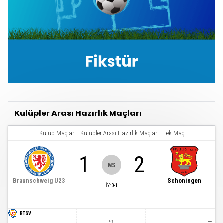
Kulüpler Arası Hazırlık Maçları
Kulüp Maçları
-
Kulüpler Arası Hazırlık Maçları
-
Tek Maç
1
2
MS
Braunschweig U23
Schoningen
İY
:
0
-
1
BTSV