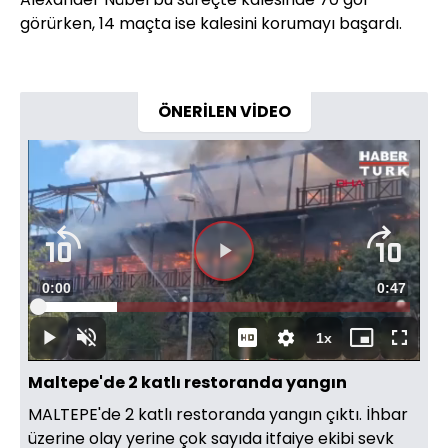
görürken, 14 maçta ise kalesini korumayı başardı.
ÖNERİLEN VİDEO
Videoyu
Süre
0:00
Toplam
0:47
Oynat
Yüklendi
:
21.24%
Süre
1x
Oynat
Sesi
Oynatma
Mini
Tam
Aç
Hızı
oynatıcı
Ekran
Maltepe'de 2 katlı restoranda yangın
MALTEPE'de 2 katlı restoranda yangın çıktı. İhbar
üzerine olay yerine çok sayıda itfaiye ekibi sevk