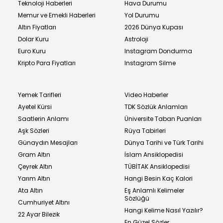
Teknoloji Haberleri
Hava Durumu
Memur ve Emekli Haberleri
Yol Durumu
Altın Fiyatları
2026 Dünya Kupası
Dolar Kuru
Astroloji
Euro Kuru
Instagram Dondurma
Kripto Para Fiyatları
Instagram Silme
Yemek Tarifleri
Video Haberler
Ayetel Kürsi
TDK Sözlük Anlamları
Saatlerin Anlamı
Üniversite Taban Puanları
Aşk Sözleri
Rüya Tabirleri
Günaydın Mesajları
Dünya Tarihi ve Türk Tarihi
Gram Altın
İslam Ansiklopedisi
Çeyrek Altın
TÜBİTAK Ansiklopedisi
Yarım Altın
Hangi Besin Kaç Kalori
Ata Altın
Eş Anlamlı Kelimeler
Sözlüğü
Cumhuriyet Altını
Hangi Kelime Nasıl Yazılır?
22 Ayar Bilezik
En Güzel Sözler