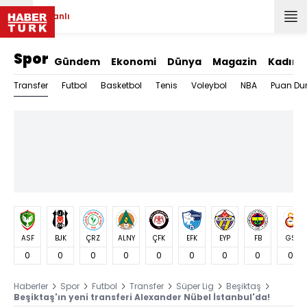
Canlı
Spor
Gündem
Ekonomi
Dünya
Magazin
Kadın
Transfer
Futbol
Basketbol
Tenis
Voleybol
NBA
Puan Du
ASF
BJK
ÇRZ
ALNY
ÇFK
EFK
EYP
FB
GS
0
0
0
0
0
0
0
0
0
Haberler
Spor
Futbol
Transfer
Süper Lig
Beşiktaş
Beşiktaş'ın yeni transferi Alexander Nübel İstanbul'da!