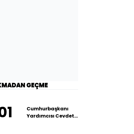
KMADAN GEÇME
01
Cumhurbaşkanı
Yardımcısı Cevdet
Yılmaz savunma
ihracatı hedefini