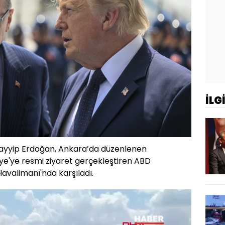
İLG
yyip Erdoğan, Ankara’da düzenlenen
iye'ye resmi ziyaret gerçekleştiren ABD
avalimanı'nda karşıladı.