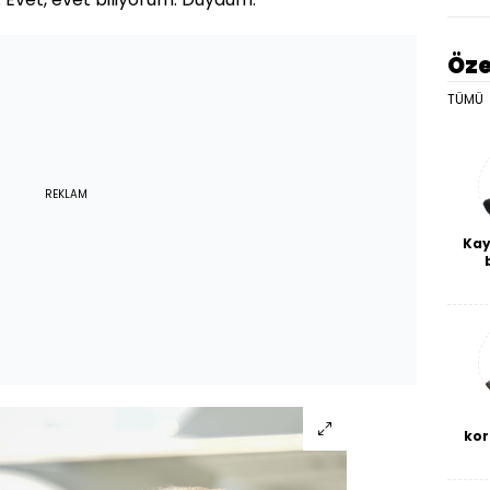
Öze
TÜMÜ
REKLAM
Kay
De
haf
a
bl
kor