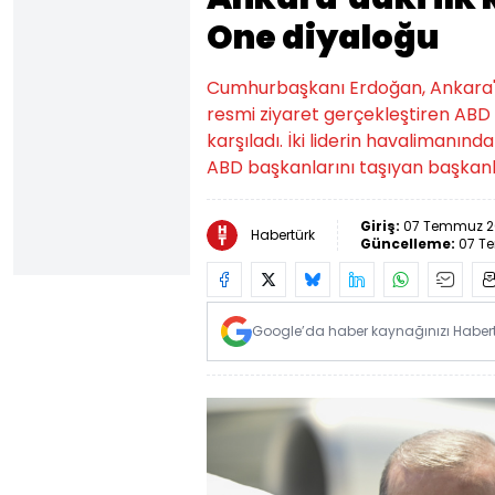
One diyaloğu
Cumhurbaşkanı Erdoğan, Ankara'd
resmi ziyaret gerçekleştiren AB
karşıladı. İki liderin havalimanın
ABD başkanlarını taşıyan başkanl
Giriş:
07 Temmuz 20
Habertürk
Güncelleme:
07 Te
Google’da haber kaynağınızı Habertü