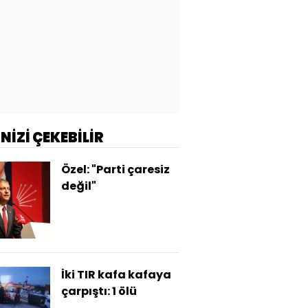
İNİZİ ÇEKEBİLİR
Özel: "Parti çaresiz
değil"
İki TIR kafa kafaya
çarpıştı: 1 ölü