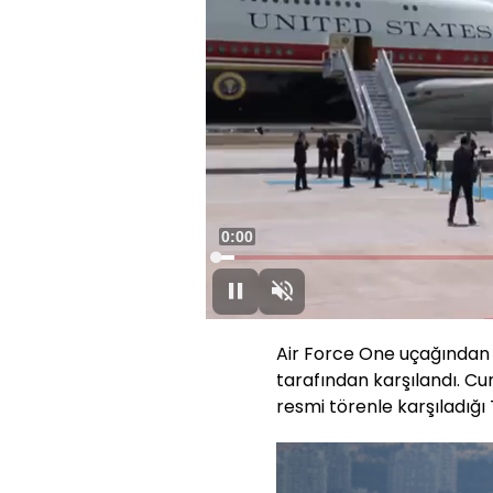
Süre
0:00
Yüklendi
:
2.56%
Oynat
Sesi
Aç
Air Force One uçağında
tarafından karşılandı. C
resmi törenle karşıladığı 