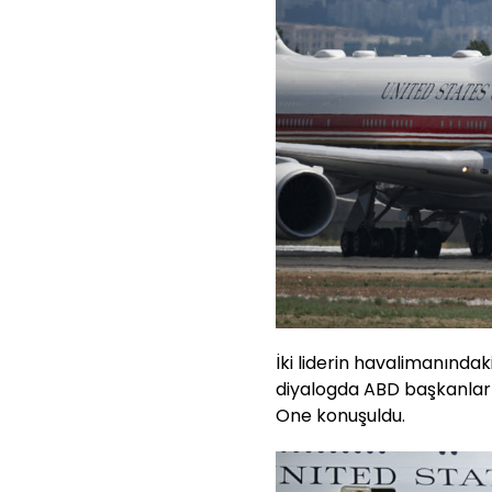
İki liderin havalimanında
diyalogda ABD başkanları
One konuşuldu.