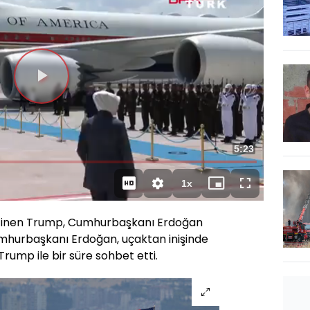
Videoyu
Oynat
Toplam
5:23
Süre
1x
Oynatma
Mini
Tam
Hızı
oynatıcı
Ekran
n inen Trump, Cumhurbaşkanı Erdoğan
umhurbaşkanı Erdoğan, uçaktan inişinde
Trump ile bir süre sohbet etti.