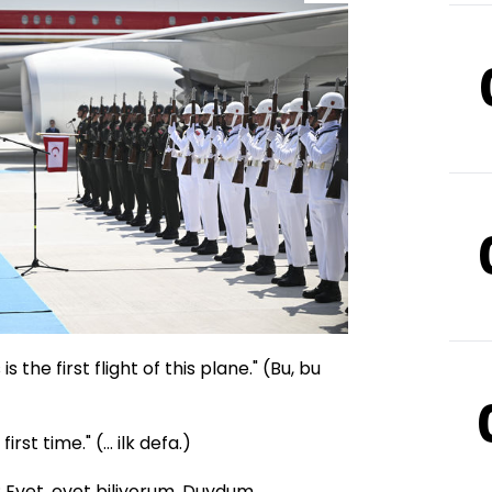
 the first flight of this plane." (Bu, bu
st time." (... ilk defa.)
Evet, evet biliyorum. Duydum.