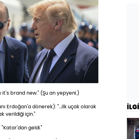
it's brand new." (Şu an yepyeni.)
İLG
Erdoğan'a dönerek): "...ilk uçak olarak
 verildiği için."
Katar'dan geldi."