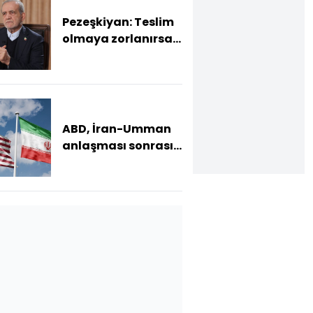
Pezeşkiyan: Teslim
olmaya zorlanırsak
savaşırız, boyun
eğmeyiz
ABD, İran-Umman
anlaşması sonrası
ablukayı
kaldıracak