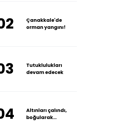
açıkladı
02
Çanakkale'de
orman yangını!
03
Tutuklulukları
devam edecek
04
Altınları çalındı,
boğularak
öldürüldü!