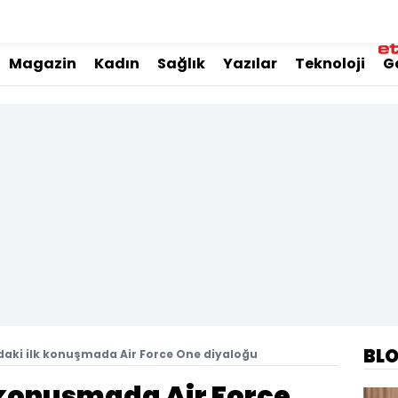
Magazin
Kadın
Sağlık
Yazılar
Teknoloji
G
BL
aki ilk konuşmada Air Force One diyaloğu
 konuşmada Air Force