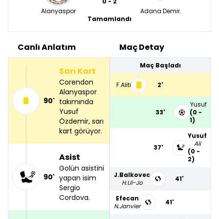
0 - 2
Alanyaspor
Adana Demir.
Tamamlandı
Canlı Anlatım
Maç Detay
Maç Başladı
Sarı Kart
Corendon
F.Aliti
2'
Alanyaspor
90'
takımında
Yusuf
Yusuf
33'
(0 -
1)
Özdemir, sarı
kart görüyor.
Yusuf
Ali
37'
(0 -
Asist
2)
Golün asistini
J.Balkovec
90'
yapan isim
41'
H.Ui-Jo
Sergio
Cordova.
Efecan
41'
N.Janvier