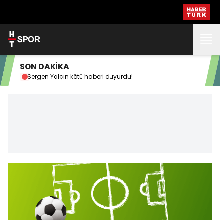
SON DAKİKA
Sergen Yalçın kötü haberi duyurdu!
Tür