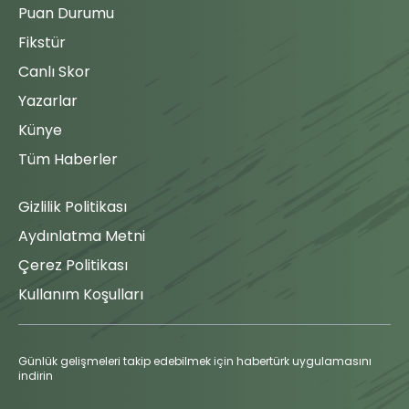
Osman
Puan Durumu
Korner
Yusuf
Fikstür
S.Cordova
90'
Corendon
(3 - 2)
Canlı Skor
Alanyaspor,
88'
Tonny
Yazarlar
Yusuf
90'
Vilhena ile
köşe vuruşu
Künye
N.Lima
90'
kullanıyor.
Tüm Haberler
F.Hadergjonaj
90'
Engellenen
Gizlilik Politikası
Şut
Maç Tamamlandı
Aydınlatma Metni
Tonny
Vilhena ceza
Çerez Politikası
sahası içinde
sağ
Kullanım Koşulları
88'
çaprazdan
şansını
deniyor
Günlük gelişmeleri takip edebilmek için habertürk uygulamasını
ancak top
indirin
savunmadan
geri geliyor.