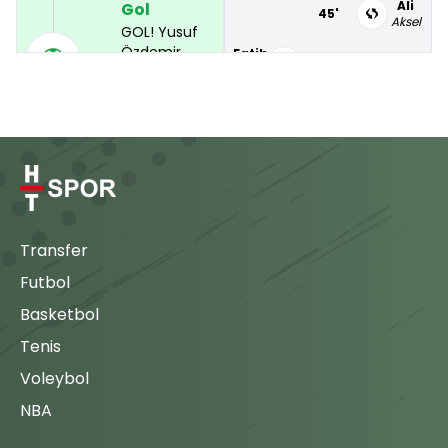
Ali
Gol
45'
Aksel
GOL! Yusuf
Özdemir
Fatih
90'
46'
Enes
takımını öne
geçiren golü
G.Makouta
46'
atıyor.
T.Vilhena
53'
Vedat
Engellenen
Şut
Arda
63'
Nicolas
Janvier rakip
F.Hadergjonaj
Transfer
ceza
68'
(2 - 2)
sahasının
Futbol
hemen
88'
68'
Abdulsamet
dışında kaleyi
Basketbol
karşısına alıp
Tenis
Enes
76'
şansını
deniyor
Voleybol
Tayfun
ancak top
79'
Ozan
NBA
savunmadan
geri geliyor.
İzzet
84'