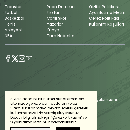
Transfer
Puan Durumu
Gizlilik Politikası
Futbol
Fikstür
Aydınlatma Metni
Basketbol
Canlı Skor
Çerez Politikası
Tenis
Yazarlar
Kullanım Koşulları
Voleybol
Künye
NBA
Tüm Haberler
Sizlere daha iyi bir hizmet sunabilmek için
Günlük gelişmeleri takip edebilmek için habertürk uygulamasını
sitemizde çerezlerden faydalanıyoruz.
indirin
Sitemizi kullanmaya devam ederek çerezleri
kullanmamıza izin vermiş oluyorsunuz.
Detaylı bilgi almak için
‘Çerez Politikasını’
ve
‘Aydınlatma Metnini’
inceleyebilirsiniz.