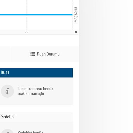
MAÇ SONU
75'
90'
Puan Durumu
İlk 11
Takım kadrosu henüz
açıklanmamıştır
Yedekler
Yedekler henüz