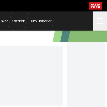
 Skor
Yazarlar
Tüm Haberler
İspanya, Portekiz'i 90+1'de yıktı!