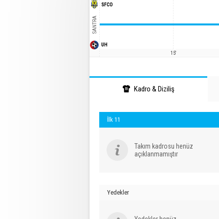
SFCO
SANTRA
UH
15'
Kadro & Diziliş
İlk 11
Takım kadrosu henüz
açıklanmamıştır
Yedekler
Yedekler henüz