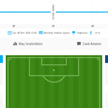
DEVRE ARASI
30'
45'
60'
Çar 08 Tem 2026 15:00
Mestsky stadion Opava
Yağmurlu
19
℃
Maç İstatistikleri
Canlı Anlatım