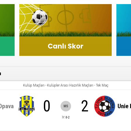
ı
Kulüp Maçları
-
Kulüpler Arası Hazırlık Maçları
-
Tek Maç
0
2
Opava
Unie 
MS
İY
:
0
-
2