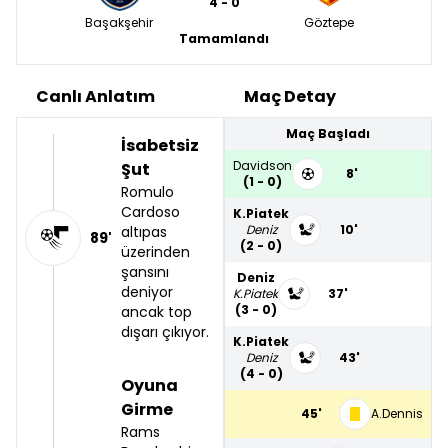
4 - 0
Başakşehir
Göztepe
Tamamlandı
Canlı Anlatım
Maç Detay
Maç Başladı
İsabetsiz
Davidson
Şut
8'
(1 - 0)
Romulo
Cardoso
K.Piatek
Deniz
10'
altıpas
89'
(2 - 0)
üzerinden
şansını
Deniz
deniyor
K.Piatek
37'
(3 - 0)
ancak top
dışarı çıkıyor.
K.Piatek
Deniz
43'
(4 - 0)
Oyuna
Girme
45'
A.Dennis
Rams