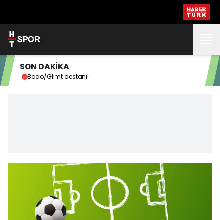
SON DAKİKA
Bodo/Glimt destanı!
VAR 