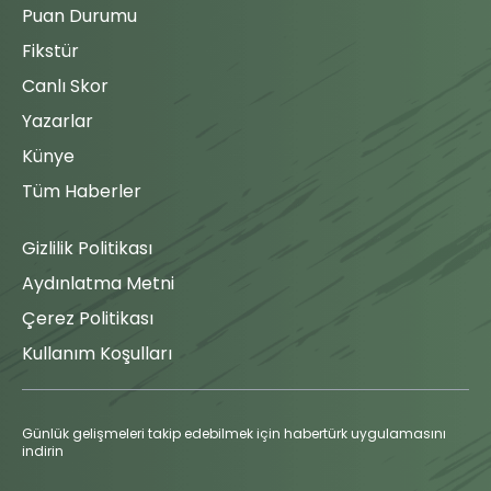
88'
Puan Durumu
Olivier
Kemen
Deniz
Fikstür
82'
P.Szysz
oyundan
çıkarken
Canlı Skor
K.Piatek
82'
Berat
P.Keny
Yazarlar
Özdemir
Ogün
oyuna giren
Künye
83'
N.Sangare
isim.
Tüm Haberler
O.Kemen
88'
Berat
İsabetsiz
Gizlilik Politikası
Onur
Şut
88'
D.Pelkas
Taha
Aydınlatma Metni
Altıkardeş,
Maç Tamamlandı
Çerez Politikası
rakip yarı
alanın
Kullanım Koşulları
86'
ortalarında
uzak
mesafeden
vuruşunu
Günlük gelişmeleri takip edebilmek için habertürk uygulamasını
indirin
yapıyor, top
dışarı çıkıyor.