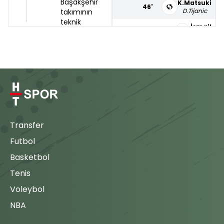
Başakşehir
K.Matsuki
46'
D.Tijanic
takımının
teknik
İsmail
46'
direktörü,
Djalma
oyuncu
88'
değişikliği ile
56'
Heliton
maça
müdahale
61'
L.Lima
ediyor. Onur
Ergün çıkıyor
Juan
ve yerine
70'
D.Fofana
Dimitris
Pelkas oyuna
V.Hugo
Transfer
70'
N.Miroshi
giriyor.
Futbol
72'
Djalma
Basketbol
Oyuna
Girme
Tenis
Deniz
72'
Rams
Voleybol
Başakşehir
Davidson
77'
takımında
J.Figueiredo
NBA
oyuncu
değişikliği;
Onur
77'