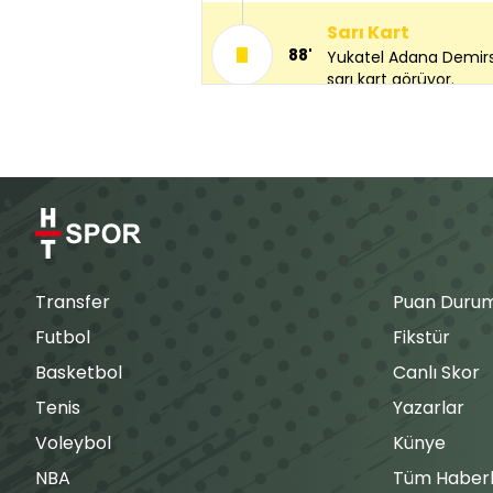
Sarı Kart
88'
Yukatel Adana Demirsp
sarı kart görüyor.
Gol
87'
GOL! Mario Balotelli,
topu ağlara gönderen
Korner
87'
Yusuf Sarı ile Yukate
vuruşu kullanacak.
Transfer
Puan Duru
Futbol
Fikstür
Korner
Basketbol
Canlı Skor
85'
Yukatel Adana Demirs
vuruşu kullanıyor.
Tenis
Yazarlar
Voleybol
Künye
Sarı Kart
NBA
Tüm Haberl
85'
Kasımpaşa takımınd