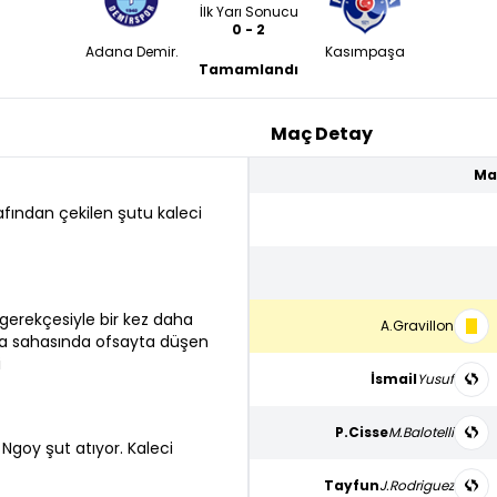
İlk Yarı Sonucu
0 - 2
Adana Demir.
Kasımpaşa
Tamamlandı
Maç Detay
Ma
afından çekilen şutu kaleci
erekçesiyle bir kez daha
A.Gravillon
za sahasında ofsayta düşen
i
İsmail
Yusuf
P.Cisse
M.Balotelli
Ngoy şut atıyor. Kaleci
Tayfun
J.Rodriguez