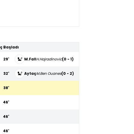
ç Başladı
29'
M.Fall
H.Hajradinovic
(0 - 1)
32'
Aytaç
M.Ben Ouanes
(0 - 2)
38'
46'
46'
46'