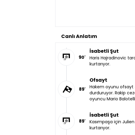
Canlı Anlatım
İsabetli Şut
90'
Haris Hajradinovic tar
kurtarıyor.
Ofsayt
Hakem oyunu ofsayt g
89'
durduruyor. Rakip ce
oyuncu Mario Balotell
İsabetli Şut
89'
Kasımpaşa için Julien 
kurtarıyor.