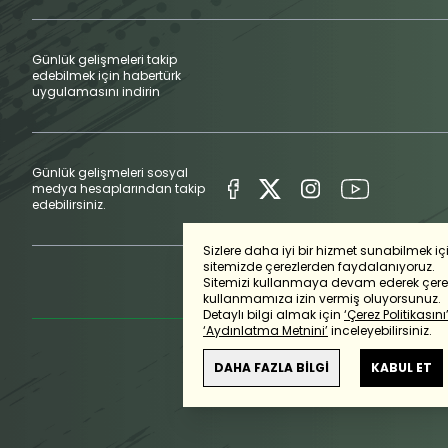
Burak Pakkan tarafından
İsabetsiz Şut
Günlük gelişmeleri takip
edebilmek için habertürk
84'
Nani, rakip ceza saha
uygulamasını indirin
karşısına alıp vuruşunu
Korner
Günlük gelişmeleri sosyal
83'
Nani ile Yukatel Adan
medya hesaplarından takip
vuruşu kullanacak.
edebilirsiniz.
Engellenen Şut
Sizlere daha iyi bir hizmet sunabilmek iç
sitemizde çerezlerden faydalanıyoruz.
Bu dakikada Yukatel 
Sitemizi kullanmaya devam ederek çerez
yaklaşıyor ancak ceza
kullanmamıza izin vermiş oluyorsunuz.
83'
çaprazdan gören bir 
Detaylı bilgi almak için
‘Çerez Politikasını
‘Aydınlatma Metnini’
inceleyebilirsiniz.
müdahalesiyle engell
Sarı
DAHA FAZLA BİLGİ
KABUL ET
İsabetli Şut
80'
Yukatel Adana Demirsp