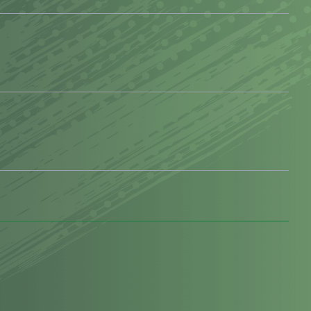
85'
M.Ben Ouanes
87'
88'
87'
90'
J.Ngoy
L.Sadiku
Tamamlandı