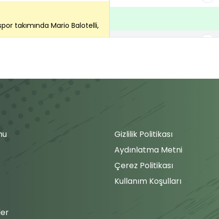
or takımında Mario Balotelli,
A.Aymbetov
Yusuf
M.Mohammadi
 Yukatel Adana Demirspor adına
 isim. Şimdi durum 1-3
Semih
l Adana Demirspor takımı köşe
mu
Gizlilik Politikası
Aydınlatma Metni
Çerez Politikası
por, Emre Akbaba ile köşe
Kullanım Koşulları
Yusuf
Nani
er
a Mortadha Ben Ouanes hakem