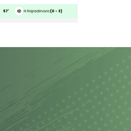
57'
H.Hajradinovic
(0 - 3)
60'
63'
67'
C.Winck
67'
72'
Ali Emre
73'
Oğulcan
Yunus Emre
82'
N.Da Costa
J.Ngoy
83'