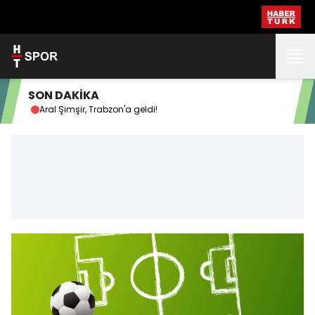
SON DAKİKA
Aral Şimşir, Trabzon'a geldi!
Doğ