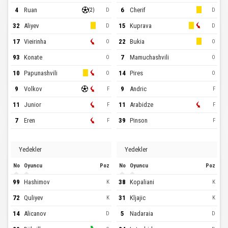
4
Ruan
6
Cherif
D
D
(
2
)
32
Aliyev
15
Kuprava
D
D
17
Vieirinha
22
Bukia
O
O
93
Konate
7
Mamuchashvili
O
O
10
Papunashvili
14
Pires
O
O
9
Volkov
9
Andric
F
F
11
Junior
11
Arabidze
F
F
7
Eren
39
Pinson
F
F
Yedekler
Yedekler
No
Oyuncu
Poz
No
Oyuncu
Poz
99
Hashimov
38
Kopaliani
K
K
72
Quliyev
31
Kljajic
K
K
14
Alicanov
5
Nadaraia
D
D