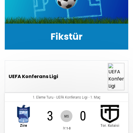
UEFA Konferans Ligi
1. Eleme Turu
-
UEFA Konferans Ligi
-
1. Maç
3
0
MS
Zire
Tor. Kutaisi
İY
:
1
-
0