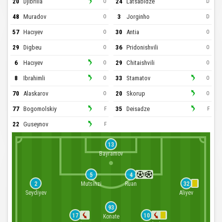
20
Djibrilla
24
Latsabidze
O
D
48
Muradov
3
Jorginho
O
D
57
Hacıyev
30
Antia
O
O
29
Digbeu
36
Pridonishvili
O
O
6
Hacıyev
29
Chitaishvili
O
O
8
Ibrahimli
33
Stamatov
O
O
70
Alaskarov
20
Skorup
O
O
77
Bogomolskiy
35
Deisadze
F
F
22
Guseynov
F
13
Bayramov
5
4
Mutsinzi
Ruan
2
32
Seydiyev
Aliyev
93
17
10
Konate