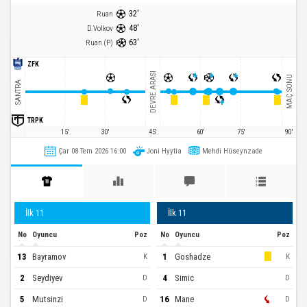
32
'
Ruan
48
'
D.Volkov
63
'
Ruan
(
P
)
ZFK
+
+
+
DEVRE ARASI
MAÇ SONU
SANTRA
+
TRPK
15'
30'
45'
60'
75'
90'
Çar 08 Tem 2026 16:00
Joni Hyytia
Mehdi Hüseynzade
İlk 11
İlk 11
No
Oyuncu
Poz
No
Oyuncu
Poz
13
Bayramov
1
Goshadze
K
K
2
Seydiyev
4
Simic
D
D
5
Mutsinzi
16
Mane
D
D