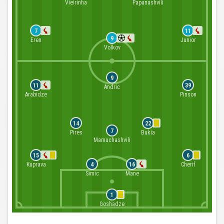
Vieirinha
Papunashvili
7
11
9
Eren
Junior
Volkov
9
11
39
Andric
Arabidze
Pinson
14
22
7
Pires
Bukia
Mamuchashvili
15
6
Kuprava
Cherif
4
16
Simic
Mane
1
Goshadze