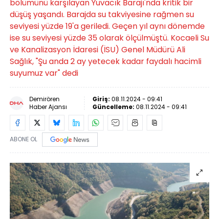
bölümünü karşılayan Yuvacık Barajı'nda kritik bir
düşüş yaşandı. Barajda su takviyesine rağmen su
seviyesi yüzde 19'a geriledi. Geçen yıl aynı dönemde
ise su seviyesi yüzde 35 olarak ölçülmüştü. Kocaeli Su
ve Kanalizasyon İdaresi (İSU) Genel Müdürü Ali
Sağlık, "Şu anda 2 ay yetecek kadar faydalı hacimli
suyumuz var" dedi
Demirören
Giriş:
08.11.2024 - 09:41
Haber Ajansı
Güncelleme:
08.11.2024 - 09:41
ABONE OL