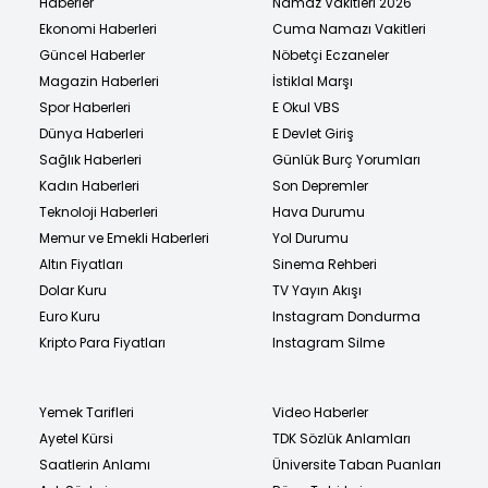
Haberler
Namaz Vakitleri 2026
Ekonomi Haberleri
Cuma Namazı Vakitleri
Güncel Haberler
Nöbetçi Eczaneler
Magazin Haberleri
İstiklal Marşı
Spor Haberleri
E Okul VBS
Dünya Haberleri
E Devlet Giriş
Sağlık Haberleri
Günlük Burç Yorumları
Kadın Haberleri
Son Depremler
Teknoloji Haberleri
Hava Durumu
Memur ve Emekli Haberleri
Yol Durumu
Altın Fiyatları
Sinema Rehberi
Dolar Kuru
TV Yayın Akışı
Euro Kuru
Instagram Dondurma
Kripto Para Fiyatları
Instagram Silme
Yemek Tarifleri
Video Haberler
Ayetel Kürsi
TDK Sözlük Anlamları
Saatlerin Anlamı
Üniversite Taban Puanları