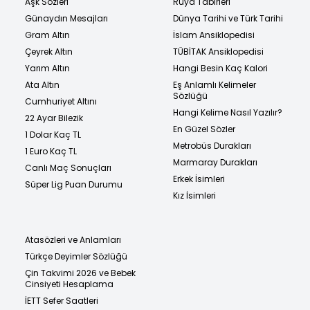
Aşk Sözleri
Rüya Tabirleri
Günaydın Mesajları
Dünya Tarihi ve Türk Tarihi
Gram Altın
İslam Ansiklopedisi
Çeyrek Altın
TÜBİTAK Ansiklopedisi
Yarım Altın
Hangi Besin Kaç Kalori
Ata Altın
Eş Anlamlı Kelimeler
Sözlüğü
Cumhuriyet Altını
Hangi Kelime Nasıl Yazılır?
22 Ayar Bilezik
En Güzel Sözler
1 Dolar Kaç TL
Metrobüs Durakları
1 Euro Kaç TL
Marmaray Durakları
Canlı Maç Sonuçları
Erkek İsimleri
Süper Lig Puan Durumu
Kız İsimleri
Atasözleri ve Anlamları
Türkçe Deyimler Sözlüğü
Çin Takvimi 2026 ve Bebek
Cinsiyeti Hesaplama
İETT Sefer Saatleri