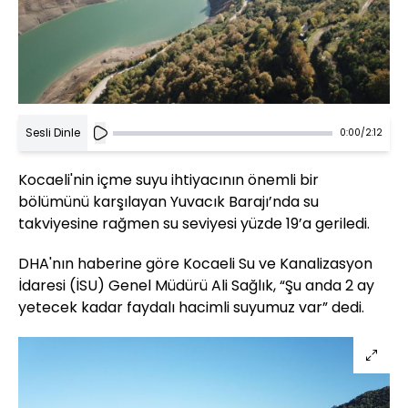
Sesli Dinle
0:00
/
2:12
Kocaeli'nin içme suyu ihtiyacının önemli bir
bölümünü karşılayan Yuvacık Barajı’nda su
takviyesine rağmen su seviyesi yüzde 19’a geriledi.
DHA'nın haberine göre Kocaeli Su ve Kanalizasyon
İdaresi (İSU) Genel Müdürü Ali Sağlık, “Şu anda 2 ay
yetecek kadar faydalı hacimli suyumuz var” dedi.