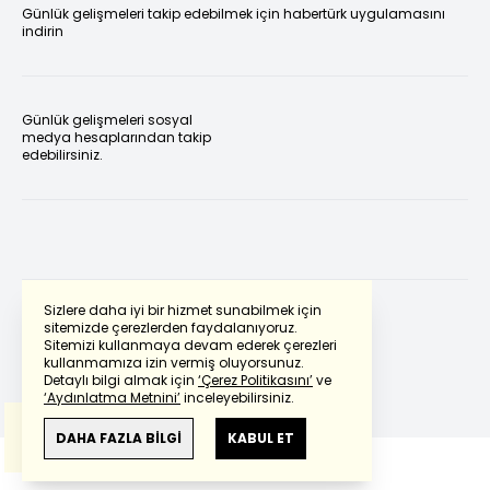
Günlük gelişmeleri takip edebilmek için habertürk uygulamasını
indirin
Günlük gelişmeleri sosyal
medya hesaplarından takip
edebilirsiniz.
Sizlere daha iyi bir hizmet sunabilmek için
sitemizde çerezlerden faydalanıyoruz.
Sitemizi kullanmaya devam ederek çerezleri
Powered by
Translate
kullanmamıza izin vermiş oluyorsunuz.
Detaylı bilgi almak için
‘Çerez Politikasını’
ve
‘Aydınlatma Metnini’
inceleyebilirsiniz.
Bu çeviride
Google Translete
kullanılmıştır.
Anlam ve çeviri hatalarından
haberturk.com
DAHA FAZLA BİLGİ
KABUL ET
sorumlu değildir.