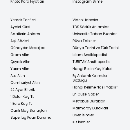
Kripto Para Fiyatları
Instagram Silme
Yemek Tarifleri
Video Haberler
Ayetel Kürsi
TDK Sözlük Anlamları
Saatlerin Anlamı
Üniversite Taban Puanları
Aşk Sözleri
Rüya Tabirleri
Günaydın Mesajları
Dünya Tarihi ve Türk Tarihi
Gram Altın
İslam Ansiklopedisi
Çeyrek Altın
TÜBİTAK Ansiklopedisi
Yarım Altın
Hangi Besin Kaç Kalori
Ata Altın
Eş Anlamlı Kelimeler
Sözlüğü
Cumhuriyet Altını
Hangi Kelime Nasıl Yazılır?
22 Ayar Bilezik
En Güzel Sözler
1 Dolar Kaç TL
Metrobüs Durakları
1 Euro Kaç TL
Marmaray Durakları
Canlı Maç Sonuçları
Erkek İsimleri
Süper Lig Puan Durumu
Kız İsimleri