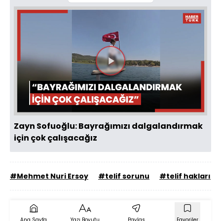
Videoyu
Oynat
Zayn Sofuoğlu: Bayrağımızı dalgalandırmak
için çok çalışacağız
#Mehmet Nuri Ersoy
#telif sorunu
#telif hakları
Ana Sayfa
Yazı Boyutu
Paylaş
Favoriler