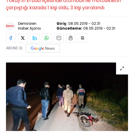
Tokay'ın Erbaa ilçesinde otomobil ile motosikletin
çarpıştığı kazada 1 kişi öldü, 3 kişi yaralandı
Demirören
Giriş:
08.05.2019 - 02:31
Haber Ajansı
Güncelleme:
08.05.2019 - 02:31
ABONE OL