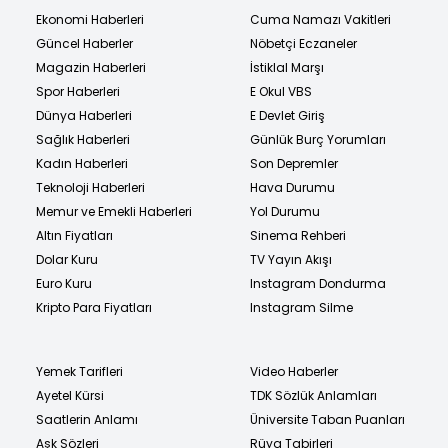
Ekonomi Haberleri
Cuma Namazı Vakitleri
Güncel Haberler
Nöbetçi Eczaneler
Magazin Haberleri
İstiklal Marşı
Spor Haberleri
E Okul VBS
Dünya Haberleri
E Devlet Giriş
Sağlık Haberleri
Günlük Burç Yorumları
Kadın Haberleri
Son Depremler
Teknoloji Haberleri
Hava Durumu
Memur ve Emekli Haberleri
Yol Durumu
Altın Fiyatları
Sinema Rehberi
Dolar Kuru
TV Yayın Akışı
Euro Kuru
Instagram Dondurma
Kripto Para Fiyatları
Instagram Silme
Yemek Tarifleri
Video Haberler
Ayetel Kürsi
TDK Sözlük Anlamları
Saatlerin Anlamı
Üniversite Taban Puanları
Aşk Sözleri
Rüya Tabirleri