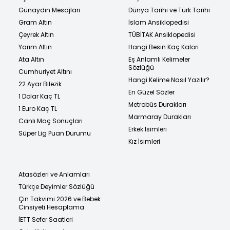
Günaydın Mesajları
Dünya Tarihi ve Türk Tarihi
Gram Altın
İslam Ansiklopedisi
Çeyrek Altın
TÜBİTAK Ansiklopedisi
Yarım Altın
Hangi Besin Kaç Kalori
Ata Altın
Eş Anlamlı Kelimeler
Sözlüğü
Cumhuriyet Altını
Hangi Kelime Nasıl Yazılır?
22 Ayar Bilezik
En Güzel Sözler
1 Dolar Kaç TL
Metrobüs Durakları
1 Euro Kaç TL
Marmaray Durakları
Canlı Maç Sonuçları
Erkek İsimleri
Süper Lig Puan Durumu
Kız İsimleri
Atasözleri ve Anlamları
Türkçe Deyimler Sözlüğü
Çin Takvimi 2026 ve Bebek
Cinsiyeti Hesaplama
İETT Sefer Saatleri