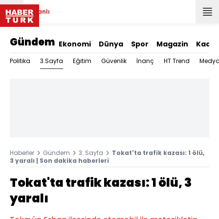
Canlı
Gündem
Ekonomi
Dünya
Spor
Magazin
Kadın
3.Sayfa
Politika
Eğitim
Güvenlik
İnanç
HT Trend
Medy
Haberler
Gündem
3. Sayfa
Tokat'ta trafik kazası: 1 ölü,
3 yaralı | Son dakika haberleri
Tokat'ta trafik kazası: 1 ölü, 3
yaralı