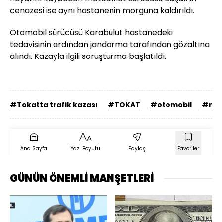
cenazesi ise aynı hastanenin morguna kaldırıldı.
Otomobil sürücüsü Karabulut hastanedeki
tedavisinin ardından jandarma tarafından gözaltına
alındı. Kazayla ilgili soruşturma başlatıldı.
#Tokatta trafik kazası
#TOKAT
#otomobil
#mot
Ana Sayfa
Yazı Boyutu
Paylaş
Favoriler
GÜNÜN ÖNEMLİ MANŞETLERİ