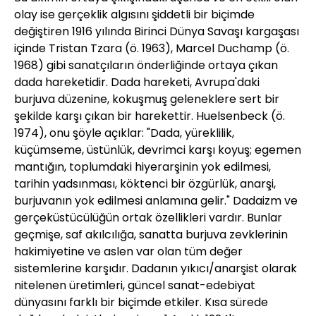
olay ise gerçeklik algısını şiddetli bir biçimde
değiştiren 1916 yılında Birinci Dünya Savaşı kargaşası
içinde Tristan Tzara (ö. 1963), Marcel Duchamp (ö.
1968) gibi sanatçıların önderliğinde ortaya çıkan
dada hareketidir. Dada hareketi, Avrupa'daki
burjuva düzenine, kokuşmuş geleneklere sert bir
şekilde karşı çıkan bir harekettir. Huelsenbeck (ö.
1974), onu şöyle açıklar: "Dada, yüreklilik,
küçümseme, üstünlük, devrimci karşı koyuş; egemen
mantığın, toplumdaki hiyerarşinin yok edilmesi,
tarihin yadsınması, köktenci bir özgürlük, anarşi,
burjuvanın yok edilmesi anlamına gelir." Dadaizm ve
gerçeküstücülüğün ortak özellikleri vardır. Bunlar
geçmişe, saf akılcılığa, sanatta burjuva zevklerinin
hakimiyetine ve aslen var olan tüm değer
sistemlerine karşıdır. Dadanın yıkıcı/anarşist olarak
nitelenen üretimleri, güncel sanat-edebiyat
dünyasını farklı bir biçimde etkiler. Kısa sürede