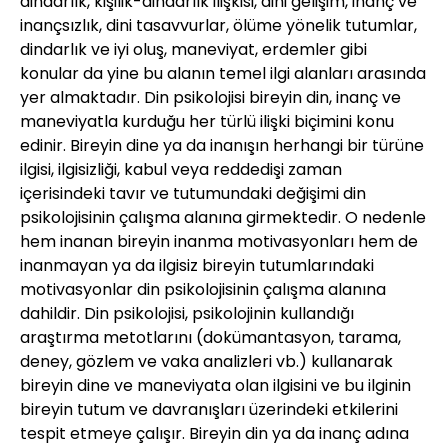
dindarlık, kişilik-dindarlık ilişkisi, dini gelişim, inanç ve
inançsızlık, dini tasavvurlar, ölüme yönelik tutumlar,
dindarlık ve iyi oluş, maneviyat, erdemler gibi
konular da yine bu alanın temel ilgi alanları arasında
yer almaktadır. Din psikolojisi bireyin din, inanç ve
maneviyatla kurduğu her türlü ilişki biçimini konu
edinir. Bireyin dine ya da inanışın herhangi bir türüne
ilgisi, ilgisizliği, kabul veya reddedişi zaman
içerisindeki tavır ve tutumundaki değişimi din
psikolojisinin çalışma alanına girmektedir. O nedenle
hem inanan bireyin inanma motivasyonları hem de
inanmayan ya da ilgisiz bireyin tutumlarındaki
motivasyonlar din psikolojisinin çalışma alanına
dahildir. Din psikolojisi, psikolojinin kullandığı
araştırma metotlarını (dokümantasyon, tarama,
deney, gözlem ve vaka analizleri vb.) kullanarak
bireyin dine ve maneviyata olan ilgisini ve bu ilginin
bireyin tutum ve davranışları üzerindeki etkilerini
tespit etmeye çalışır. Bireyin din ya da inanç adına