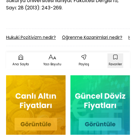
Sakarya Üniversitesi İlahiyat Fakültesi Dergisi 15,
Sayı: 28 (2013): 243-269.
Hukuki̇ Pozi̇ti̇vi̇zm nedir?
Öğrenme Kazanimlari nedir?
Hak
Ana Sayfa
Yazı Boyutu
Paylaş
Favoriler