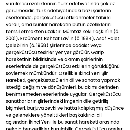
vurulması özelliklerinin Türk edebiyatında çok az
görülmesidir. Türk edebiyatındaki bazı şairlerin
eserlerinde, gerçeküstücü etkilenmeler tabii ki
vardır, ama bunlar hareketin bütün özelliklerini
temsil etmekten uzaktır. Mümtaz Zeki Taşkın'ın (ö.
2001), Ercüment Behzat Lav'ın (ö. 1984), Asaf Halet
Çelebi'nin (ö. 1958) şiirlerinde dadaist veya
gerçeküstücü tesirler yer yer görülür. Garip
hareketinin bildirisinde ve akımın şairlerinin
eserlerinde de gerçeküstücü etkilerin görüldüğünü
söylemek mümkündür. Özellikle İkinci Yeni Şiir
Hareketi, gerçeküstücülerin dil ve sanatta yapmak
istediği değişim ve dönüşümleri, bu akımı derinden
benimsemeden eserlerinde uygular. Gerçeküstücü
sanatkarların şiirlerindeki imgenin dile getiriliş
biçimleri, burjuva zevki ve hatta kalıplaşmış düşünce
ve geleneklere yönelttikleri başkaldırıcı dil
açısından İkinci Yeni ile bu sanat hareketi arasında
pekala benzerlikler kurulabilir. Gerçeküstücü ögeler