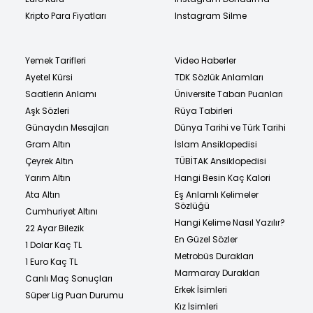
Kripto Para Fiyatları
Instagram Silme
Yemek Tarifleri
Video Haberler
Ayetel Kürsi
TDK Sözlük Anlamları
Saatlerin Anlamı
Üniversite Taban Puanları
Aşk Sözleri
Rüya Tabirleri
Günaydın Mesajları
Dünya Tarihi ve Türk Tarihi
Gram Altın
İslam Ansiklopedisi
Çeyrek Altın
TÜBİTAK Ansiklopedisi
Yarım Altın
Hangi Besin Kaç Kalori
Ata Altın
Eş Anlamlı Kelimeler
Sözlüğü
Cumhuriyet Altını
Hangi Kelime Nasıl Yazılır?
22 Ayar Bilezik
En Güzel Sözler
1 Dolar Kaç TL
Metrobüs Durakları
1 Euro Kaç TL
Marmaray Durakları
Canlı Maç Sonuçları
Erkek İsimleri
Süper Lig Puan Durumu
Kız İsimleri