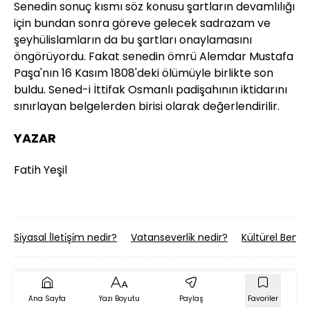
Senedin sonuç kısmı söz konusu şartların devamlılığı
için bundan sonra göreve gelecek sadrazam ve
şeyhülislamların da bu şartları onaylamasını
öngörüyordu. Fakat senedin ömrü Alemdar Mustafa
Paşa'nın 16 Kasım 1808'deki ölümüyle birlikte son
buldu. Sened-i İttifak Osmanlı padişahının iktidarını
sınırlayan belgelerden birisi olarak değerlendirilir.
YAZAR
Fatih Yeşil
Si̇yasal İ̇leti̇şi̇m nedir?
Vatanseverli̇k nedir?
Kültürel Benzer
Ana Sayfa
Yazı Boyutu
Paylaş
Favoriler