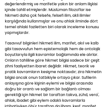
değerlendirmiş ve marifetle yakın bir anlam ilişkisi
içinde tahlil etmişlerdir. Müslüman filozoflar ise
hikmeti daha çok felsefe, felsefi ilim, akli ilimler
karşılığında kullanmışlar ve onu ahlak ilminde dört
temel ahlaki faziletten biri olarak inceleme konusu
yapmışlardır.
Tasavvuf bilginleri hikmeti ilim, marifet, akıl ve kalb
gibi tasavvufun hem epistemolojik hem de ontolojik
boyutlarıyla ilgili kavramlar bağlamında ele alırlar.
Onların tahliline göre hikmet bilgisi sadece bir çeşit
zihni faaliyetten ibaret değildir. Hikmet, teorik ve
pratik kavramların kesişme noktasıdır; zira hikmetin
bilgisi ancak onun tatbikiyle ortaya çıkar. Sufilerin
anlayışına göre kişinin eylemi ve bilgisi arasında
doğru bir orantı ve sağlam bir bağlantı olması
gerektiği için hikmet bir taraftan takva, zühd, vera',
ahlak, ibadet gibi eylem odaklı kavramlarla
irtibatlıyken öbür taraftan da ilham, keşf, marifet,