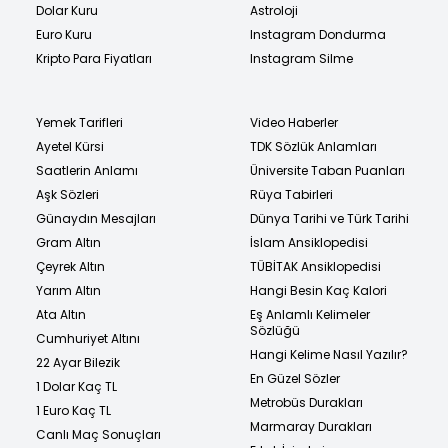
Dolar Kuru
Astroloji
Euro Kuru
Instagram Dondurma
Kripto Para Fiyatları
Instagram Silme
Yemek Tarifleri
Video Haberler
Ayetel Kürsi
TDK Sözlük Anlamları
Saatlerin Anlamı
Üniversite Taban Puanları
Aşk Sözleri
Rüya Tabirleri
Günaydın Mesajları
Dünya Tarihi ve Türk Tarihi
Gram Altın
İslam Ansiklopedisi
Çeyrek Altın
TÜBİTAK Ansiklopedisi
Yarım Altın
Hangi Besin Kaç Kalori
Ata Altın
Eş Anlamlı Kelimeler
Sözlüğü
Cumhuriyet Altını
Hangi Kelime Nasıl Yazılır?
22 Ayar Bilezik
En Güzel Sözler
1 Dolar Kaç TL
Metrobüs Durakları
1 Euro Kaç TL
Marmaray Durakları
Canlı Maç Sonuçları