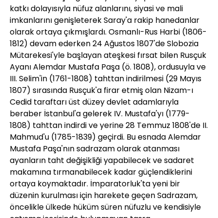
katkı dolayısıyla nüfuz alanlarını, siyasi ve mali
imkanlarını genişleterek Saray'a rakip hanedanlar
olarak ortaya çıkmışlardı. Osmanlı-Rus Harbi (1806-
1812) devam ederken 24 Ağustos 1807'de Slobozia
Mütarekesi'yle başlayan ateşkesi fırsat bilen Rusçuk
Ayanı Alemdar Mustafa Paşa (ö. 1808), ordusuyla ve
III. Selim'in (1761-1808) tahttan indirilmesi (29 Mayıs
1807) sırasında Rusçuk'a firar etmiş olan Nizam-ı
Cedid taraftarı üst düzey devlet adamlarıyla
beraber İstanbul'a gelerek IV. Mustafa'yı (1779-
1808) tahttan indirdi ve yerine 28 Temmuz 1808'de II.
Mahmud'u (1785-1839) geçirdi. Bu esnada Alemdar
Mustafa Paşa'nın sadrazam olarak atanması
ayanların taht değişikliği yapabilecek ve sadaret
makamına tırmanabilecek kadar güçlendiklerini
ortaya koymaktadır. İmparatorluk'ta yeni bir
düzenin kurulması için harekete geçen Sadrazam,
öncelikle ülkede hüküm süren nüfuzlu ve kendisiyle