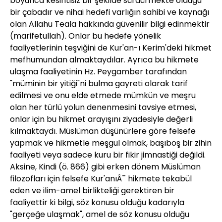
boyunca kesintisiz bir şekilde sürdürmekte olduğu
bir çabadır ve nihai hedefi varlığın sahibi ve kaynağı
olan Allahu Teala hakkında güvenilir bilgi edinmektir
(marifetullah). Onlar bu hedefe yönelik
faaliyetlerinin teşviğini de Kur'an-ı Kerim'deki hikmet
mefhumundan almaktaydılar. Ayrıca bu hikmete
ulaşma faaliyetinin Hz. Peygamber tarafından
"müminin bir yitiği"ni bulma gayreti olarak tarif
edilmesi ve onu elde etmede mümkün ve meşru
olan her türlü yolun denenmesini tavsiye etmesi,
onlar için bu hikmet arayışını ziyadesiyle değerli
kılmaktaydı. Müslüman düşünürlere göre felsefe
yapmak ve hikmetle meşgul olmak, başıboş bir zihin
faaliyeti veya sadece kuru bir fikir jimnastiği değildi.
Aksine, Kindi (ö. 866) gibi erken dönem Müslüman
filozofları için felsefe Kur'anıÂ¯ hikmete tekabül
eden ve ilim-amel birlikteliği gerektiren bir
faaliyettir ki bilgi, söz konusu olduğu kadarıyla
"gerçeğe ulaşmak", amel de söz konusu olduğu