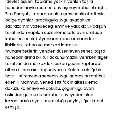
"devlet askeri" toplama yetkisi verilen taşra
hanedanlarıyla resmen paylaşmayı kabul etmiştir.
Zira Padişah, İmparatorluk taşrasındaki otoritesini
bölge ayanları aracılığıyla uygulayacak ve
sadrazamın vazedeceği emir ve yasaklar, Padişah
tarafından yapılan düzenlemelerle aynı statüde
kabul edilecekti. Ayanların kendi aralarındaki
ilişkilerini, tebaa ve merkezi idare ile
münasebetlerini yeniden düzenleyen senet, taşra
hanedanlarına bir tür dokunulmazlık verirken diğer
taraftan da merkezdeki askeri gücün zapturapt
altına alınmasını öngörüyordu. Kaleme aldığı bir
hatt-ı hümayunla senedin uygulanmasını taahhüt
eden II. Mahmud, Sened-i İttifak'ın altısı ulema,
dokuzu kalemiye ve dokuzu, çoğunluğu ayan
aslından gelmekle beraber seyfiyeden olan
imzacılarıyla aynı sorumluluğu paylaştığını kabul
etmişti.