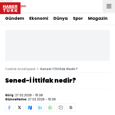
Canlı
Gündem
Ekonomi
Dünya
Spor
Magazin
Tubitak Ansiklopedi
Sened-İ İttifak Nedir?
Sened-İ İttifak nedir?
Giriş:
27.02.2026 - 15:39
Güncelleme:
27.02.2026 - 15:39