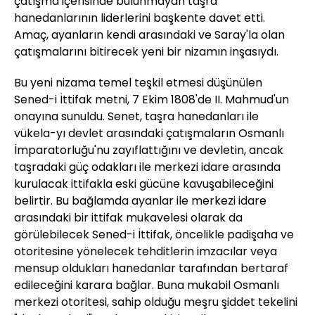
çatışma içerisinde bulunmayan taşra
hanedanlarının liderlerini başkente davet etti.
Amaç, ayanların kendi arasındaki ve Saray'la olan
çatışmalarını bitirecek yeni bir nizamın inşasıydı.
Bu yeni nizama temel teşkil etmesi düşünülen
Sened-i İttifak metni, 7 Ekim 1808'de II. Mahmud'un
onayına sunuldu. Senet, taşra hanedanları ile
vükela-yı devlet arasındaki çatışmaların Osmanlı
İmparatorluğu'nu zayıflattığını ve devletin, ancak
taşradaki güç odakları ile merkezi idare arasında
kurulacak ittifakla eski gücüne kavuşabileceğini
belirtir. Bu bağlamda ayanlar ile merkezi idare
arasındaki bir ittifak mukavelesi olarak da
görülebilecek Sened-i İttifak, öncelikle padişaha ve
otoritesine yönelecek tehditlerin imzacılar veya
mensup oldukları hanedanlar tarafından bertaraf
edileceğini karara bağlar. Buna mukabil Osmanlı
merkezi otoritesi, sahip olduğu meşru şiddet tekelini