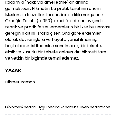
kadarıyla "hakkıyla amel etme" anlamına
gelmektedir. Hikmetin bu pratik tarafının önemi
Müslüman filozoflar tarafından sıklıkla vurgulanır.
Örneğin Farabi (ö. 950) kendi felsefe anlayışında
teorik ve pratik felsefi erdemlerin birlikte bulunması
gereğinin altını ısrarla çizer. Ona göre erdemler
olarak davranışlara ve hayata yansıtılmamış,
başkalarının istifadesine sunulmamış bir felsefe,
eksik ve kusurlu bir felsefe anlayışıdır; hikmeti tam
ve yetkin bir biçimde temsil edemez.
YAZAR
Hikmet Yaman
Di̇plomasi̇ nedir?
Duygu nedir?
Ekonomi̇k Güven nedir?
Yöneti̇m