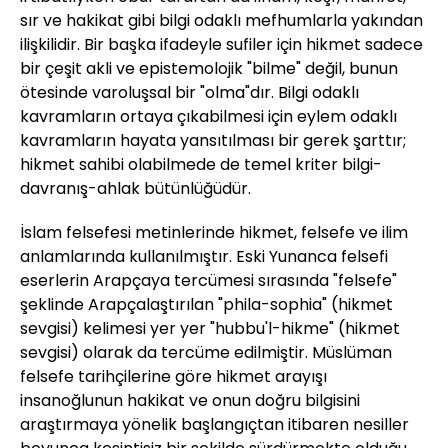
sır ve hakikat gibi bilgi odaklı mefhumlarla yakından
ilişkilidir. Bir başka ifadeyle sufiler için hikmet sadece
bir çeşit akli ve epistemolojik "bilme" değil, bunun
ötesinde varoluşsal bir "olma"dır. Bilgi odaklı
kavramların ortaya çıkabilmesi için eylem odaklı
kavramların hayata yansıtılması bir gerek şarttır;
hikmet sahibi olabilmede de temel kriter bilgi-
davranış-ahlak bütünlüğüdür.
İslam felsefesi metinlerinde hikmet, felsefe ve ilim
anlamlarında kullanılmıştır. Eski Yunanca felsefi
eserlerin Arapçaya tercümesi sırasında "felsefe"
şeklinde Arapçalaştırılan "phila-sophia" (hikmet
sevgisi) kelimesi yer yer "hubbu'l-hikme" (hikmet
sevgisi) olarak da tercüme edilmiştir. Müslüman
felsefe tarihçilerine göre hikmet arayışı
insanoğlunun hakikat ve onun doğru bilgisini
araştırmaya yönelik başlangıçtan itibaren nesiller