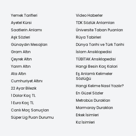
Yemek Tarifleri
Video Haberler
Ayetel Kürsi
TDK Sözlük Anlamları
Saatlerin Anlamı
Üniversite Taban Puanları
Aşk Sözleri
Rüya Tabirleri
Günaydın Mesajları
Dünya Tarihi ve Türk Tarihi
Gram Altın
İslam Ansiklopedisi
Çeyrek Altın
TÜBİTAK Ansiklopedisi
Yarım Altın
Hangi Besin Kaç Kalori
Ata Altın
Eş Anlamlı Kelimeler
Sözlüğü
Cumhuriyet Altını
Hangi Kelime Nasıl Yazılır?
22 Ayar Bilezik
En Güzel Sözler
1 Dolar Kaç TL
Metrobüs Durakları
1 Euro Kaç TL
Marmaray Durakları
Canlı Maç Sonuçları
Erkek İsimleri
Süper Lig Puan Durumu
Kız İsimleri