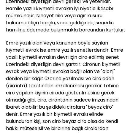
üzerindeki zilyetliğin devri gerekli ve yeterlidir.
Hamile yazılı kıymetli evrakın iyi niyetle iktisabı
mümkündür. Nihayet hile veya ağır kusuru
bulunmadıkça borçlu, vade geldiğinde, senedin
hamiline ödemede bulunmakla borcundan kurtulur.
Emre yazılı olan veya kanunen böyle sayılan
kıymetli evrak ise emre yazılı senetlerdendir. Emre
yazılı kıymetli evrakın devri için ciro edilmiş senet
üzerindeki zilyetliğin devri şarttır. Cironun kıymetli
evrak veya kıymetli evraka bağlı olan ve "alonj"
denilen bir kağıt üzerine yazılması ve ciro eden
(ciranta) tarafından imzalanması gerekir. Lehine
ciro yapılan kişinin ciroda gösterilmesine gerek
olmadığı gibi, ciro, cirantanın sadece imzasından
ibaret olabilir; bu şekildeki cirolara "beyaz ciro"
denir. Emre yazılı bir kıymetli evrakı elinde
bulunduran kişi, son ciro beyaz ciro olsa da kendi
hakkı müteselsil ve birbirine bağlı cirolardan