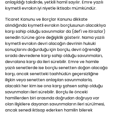
anlaşıldığı takdirde, yetkili hamil sayılır. Emre yazılı
kıymetli evrakın iyi niyetle iktisabı mümkündür.
Ticaret Kanunu ve Borçlar Kanunu dikkate
alındığında kıymetli evrakın borçlusunun alacaklıya
karşı sahip olduğu savunmalar da (def'i ve itirazlar)
senedin türüne göre değişiklik gösterir. Nama yazılı
kıymetli evrakın devri alacağın devrinin hukuki
sonuçlarını doğurduğu için borçlu, devri öğrendiği
sırada devredene karşı sahip olduğu savunmaları,
devralana karşı da ileri sürebilir. Emre ve hamile
yazılı senetlerde ise borçlu senetten doğan alacağa
karşı, ancak senetteki taahhüdün geçersizliğine
ilişkin veya senetten anlaşılan savunmalarla,
alacaklı her kim ise ona karşı şahsen sahip olduğu
savunmaları ileri sürebilir. Borçlu ile önceki
hamillerden biri arasında doğrudan doğruya var
olan ilişkilere dayanan savunmaların ileri sürülmesi,
ancak senedi iktisap ederken hamilin bilerek