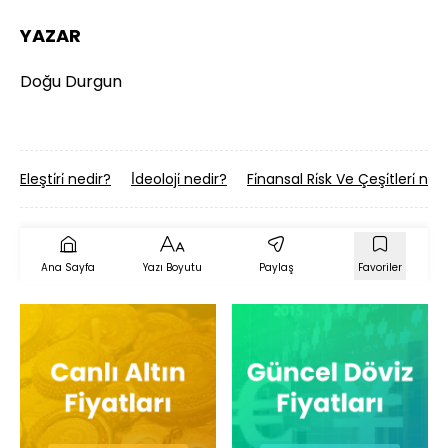
YAZAR
Doğu Durgun
Eleşti̇ri̇ nedir?
İ̇deoloji̇ nedir?
Fi̇nansal Ri̇sk Ve Çeşi̇tleri̇ ned
Ana Sayfa
Yazı Boyutu
Paylaş
Favoriler