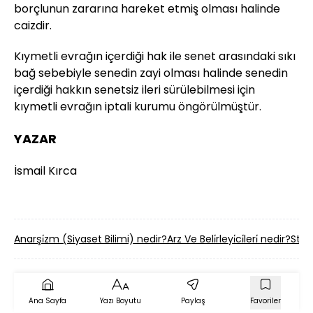
borçlunun zararına hareket etmiş olması halinde
caizdir.
Kıymetli evrağın içerdiği hak ile senet arasındaki sıkı
bağ sebebiyle senedin zayi olması halinde senedin
içerdiği hakkın senetsiz ileri sürülebilmesi için
kıymetli evrağın iptali kurumu öngörülmüştür.
YAZAR
İsmail Kırca
Anarşi̇zm (Siyaset Bilimi) nedir?
Arz Ve Beli̇rleyi̇ci̇leri̇ nedir?
Stre
Ana Sayfa
Yazı Boyutu
Paylaş
Favoriler