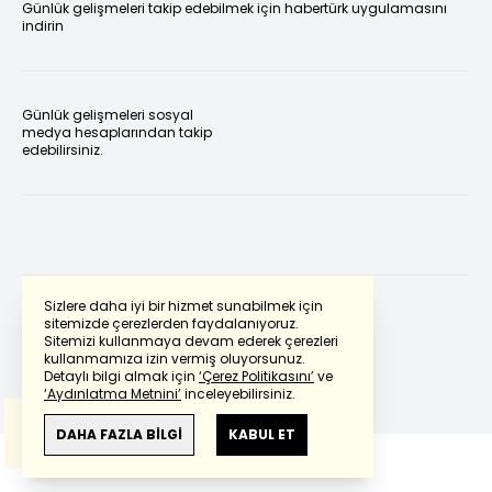
Günlük gelişmeleri takip edebilmek için habertürk uygulamasını
indirin
Günlük gelişmeleri sosyal
medya hesaplarından takip
edebilirsiniz.
Sizlere daha iyi bir hizmet sunabilmek için
sitemizde çerezlerden faydalanıyoruz.
Sitemizi kullanmaya devam ederek çerezleri
Powered by
Translate
kullanmamıza izin vermiş oluyorsunuz.
Detaylı bilgi almak için
‘Çerez Politikasını’
ve
‘Aydınlatma Metnini’
inceleyebilirsiniz.
Bu çeviride
Google Translete
kullanılmıştır.
Anlam ve çeviri hatalarından
haberturk.com
DAHA FAZLA BİLGİ
KABUL ET
sorumlu değildir.