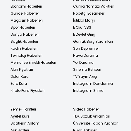
Ekonomi Haberleri
Cuma Namazı Vakitleri
Güncel Haberler
Nöbetçi Eczaneler
Magazin Haberleri
İstiklal Marşı
Spor Haberleri
E Okul VBS
Dünya Haberleri
E Devlet Giriş
Sağlık Haberleri
Günlük Burç Yorumları
Kadın Haberleri
Son Depremler
Teknoloji Haberleri
Hava Durumu
Memur ve Emekli Haberleri
Yol Durumu
Altın Fiyatları
Sinema Rehberi
Dolar Kuru
TV Yayın Akışı
Euro Kuru
Instagram Dondurma
Kripto Para Fiyatları
Instagram Silme
Yemek Tarifleri
Video Haberler
Ayetel Kürsi
TDK Sözlük Anlamları
Saatlerin Anlamı
Üniversite Taban Puanları
Aşk Sözleri
Rüya Tabirleri