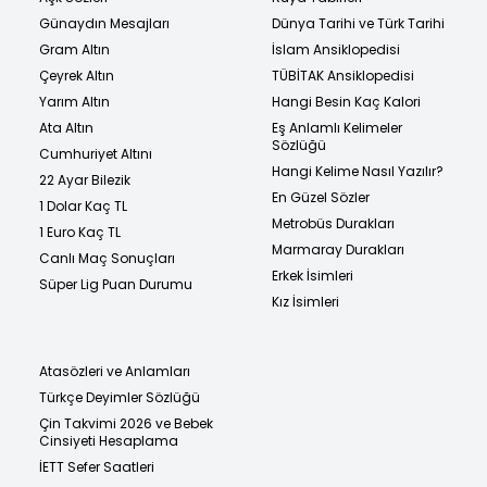
Günaydın Mesajları
Dünya Tarihi ve Türk Tarihi
Gram Altın
İslam Ansiklopedisi
Çeyrek Altın
TÜBİTAK Ansiklopedisi
Yarım Altın
Hangi Besin Kaç Kalori
Ata Altın
Eş Anlamlı Kelimeler
Sözlüğü
Cumhuriyet Altını
Hangi Kelime Nasıl Yazılır?
22 Ayar Bilezik
En Güzel Sözler
1 Dolar Kaç TL
Metrobüs Durakları
1 Euro Kaç TL
Marmaray Durakları
Canlı Maç Sonuçları
Erkek İsimleri
Süper Lig Puan Durumu
Kız İsimleri
Atasözleri ve Anlamları
Türkçe Deyimler Sözlüğü
Çin Takvimi 2026 ve Bebek
Cinsiyeti Hesaplama
İETT Sefer Saatleri