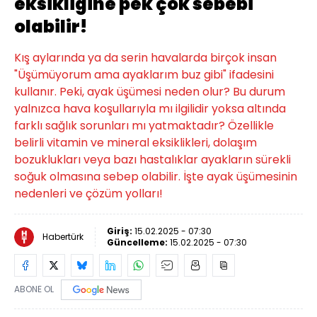
eksikliğine pek çok sebebi
olabilir!
Kış aylarında ya da serin havalarda birçok insan
"Üşümüyorum ama ayaklarım buz gibi" ifadesini
kullanır. Peki, ayak üşümesi neden olur? Bu durum
yalnızca hava koşullarıyla mı ilgilidir yoksa altında
farklı sağlık sorunları mı yatmaktadır? Özellikle
belirli vitamin ve mineral eksiklikleri, dolaşım
bozuklukları veya bazı hastalıklar ayakların sürekli
soğuk olmasına sebep olabilir. İşte ayak üşümesinin
nedenleri ve çözüm yolları!
Giriş:
15.02.2025 - 07:30
Habertürk
Güncelleme:
15.02.2025 - 07:30
ABONE OL