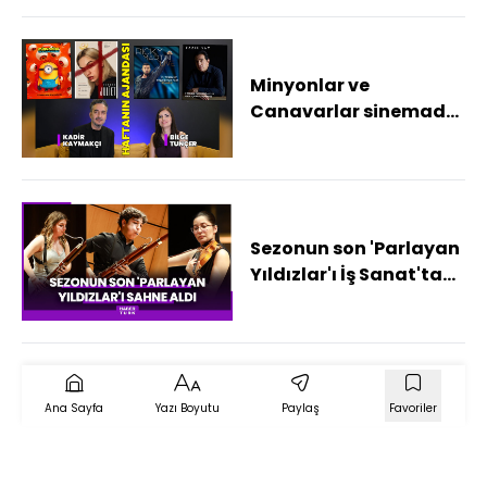
Minyonlar ve
Canavarlar sinemada,
Ricky Martin sahnede!
İşte haftanın kültür
sanat ajandası
Sezonun son 'Parlayan
Yıldızlar'ı İş Sanat'ta
sahne aldı
Ana Sayfa
Yazı Boyutu
Paylaş
Favoriler