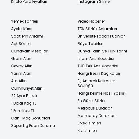
Kripto Para Fiyatları
Instagram Silme
Yemek Tarifleri
Video Haberler
Ayetel Kürsi
TDK Sözlük Anlamları
Saatlerin Anlamı
Üniversite Taban Puanları
Aşk Sözleri
Rüya Tabirleri
Günaydın Mesajları
Dünya Tarihi ve Türk Tarihi
Gram Altın
İslam Ansiklopedisi
Çeyrek Altın
TÜBİTAK Ansiklopedisi
Yarım Altın
Hangi Besin Kaç Kalori
Ata Altın
Eş Anlamlı Kelimeler
Sözlüğü
Cumhuriyet Altını
Hangi Kelime Nasıl Yazılır?
22 Ayar Bilezik
En Güzel Sözler
1 Dolar Kaç TL
Metrobüs Durakları
1 Euro Kaç TL
Marmaray Durakları
Canlı Maç Sonuçları
Erkek İsimleri
Süper Lig Puan Durumu
Kız İsimleri