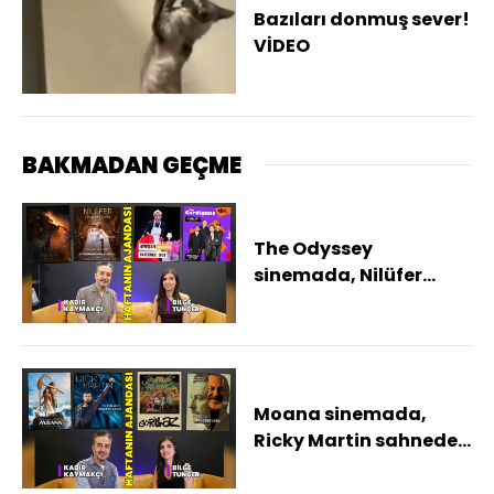
Bazıları donmuş sever!
VİDEO
BAKMADAN GEÇME
The Odyssey
sinemada, Nilüfer
sahnede! İşte haftanın
kültür sanat ajandası
Moana sinemada,
Ricky Martin sahnede!
İşte haftanın kültür
sanat ajandası