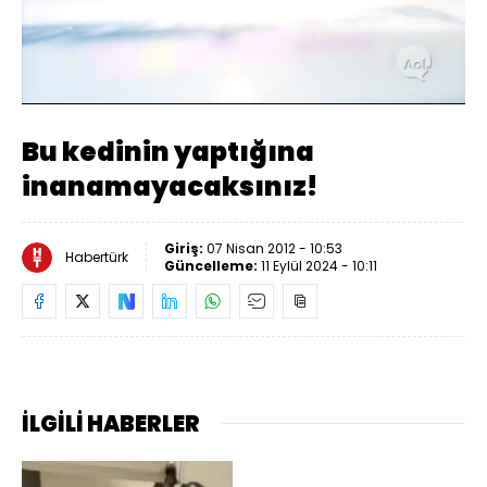
Yüklendi
:
100.00%
Sesi
Oynatma
318
Aç
Hızı
Bu kedinin yaptığına
inanamayacaksınız!
Giriş:
07 Nisan 2012 - 10:53
Habertürk
Güncelleme:
11 Eylül 2024 - 10:11
İLGİLİ HABERLER