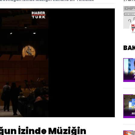
BA
Yüklendi
:
83.06%
Oynatma
Hızı
uğun İzinde Müziğin