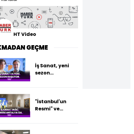
HT Video
KMADAN GEÇME
İş Sanat, yeni
sezon
programına
konserle
başlıyor
"İstanbul'un
Resmi" ve
"Yazan-Çizen
Latif Demirci"
Sergileri