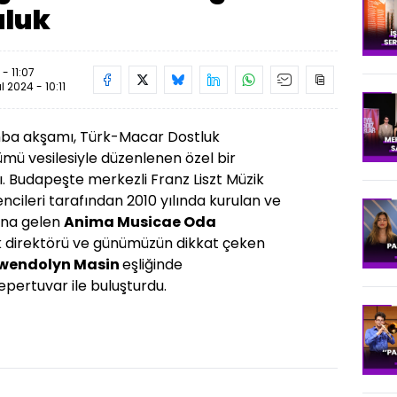
uluk
- 11:07
ül 2024 - 10:11
amba akşamı, Türk-Macar Dostluk
ümü vesilesiyle düzenlenen özel bir
tı. Budapeşte merkezli Franz Liszt Müzik
ncileri tarafından 2010 yılında kurulan ve
ına gelen
Anima Musicae Oda
k direktörü ve günümüzün dikkat çeken
wendolyn Masin
eşliğinde
epertuvar ile buluşturdu.