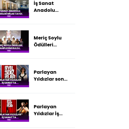
İş Sanat
Antalya'da
Anadolu
Sergileri
Milas'taydı
Meriç Soylu
Ödülleri
sahiplerini buldu
Parlayan
Yıldızlar son
konseriyle İş
Sanat'ta
Parlayan
Yıldızlar İş
Sanat'ta