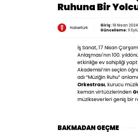
Ruhuna Bir Yolc
Giriş:
19 Nisan 2024 
Habertürk
Güncelleme:
11 Eyl
İş Sanat, 17 Nisan Çarş
Anlaşması'nın 100. yıldön
etkinliğe ev sahipliği yap
Akademisi’nin seçkin öğre
adı “Müziğin Ruhu” anlam
Orkestrası
, kurucu müzi
keman virtüözlerinden
G
müzikseverleri geniş bir r
BAKMADAN GEÇME