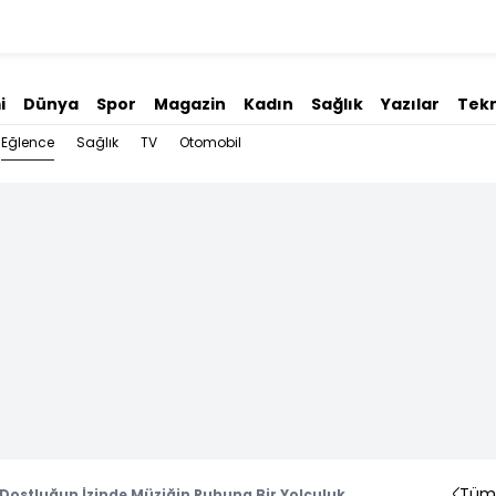
i
Dünya
Spor
Magazin
Kadın
Sağlık
Yazılar
Tekn
Eğlence
Sağlık
TV
Otomobil
Tüm 
k Dostluğun İzinde Müziğin Ruhuna Bir Yolculuk