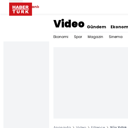
Canlı
Video
Gündem
Ekonom
Ekonomi
Spor
Magazin
Sinema
Anasayfa
Video
Eğlence
Yüz Yıllı