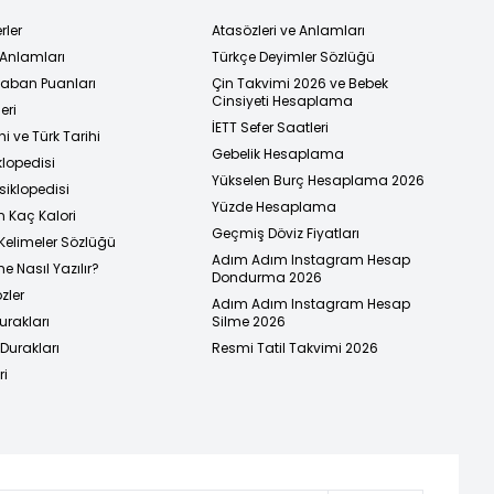
rler
Atasözleri ve Anlamları
 Anlamları
Türkçe Deyimler Sözlüğü
 Taban Puanları
Çin Takvimi 2026 ve Bebek
Cinsiyeti Hesaplama
eri
İETT Sefer Saatleri
i ve Türk Tarihi
Gebelik Hesaplama
klopedisi
Yükselen Burç Hesaplama 2026
siklopedisi
Yüzde Hesaplama
n Kaç Kalori
Geçmiş Döviz Fiyatları
Kelimeler Sözlüğü
Adım Adım Instagram Hesap
e Nasıl Yazılır?
Dondurma 2026
zler
Adım Adım Instagram Hesap
urakları
Silme 2026
urakları
Resmi Tatil Takvimi 2026
ri