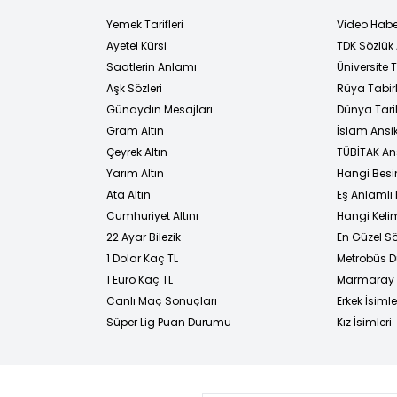
Yemek Tarifleri
Video Habe
Ayetel Kürsi
TDK Sözlük
i
Saatlerin Anlamı
Üniversite
Aşk Sözleri
Rüya Tabirl
Günaydın Mesajları
Dünya Tarih
Gram Altın
İslam Ansi
Çeyrek Altın
TÜBİTAK An
Yarım Altın
Hangi Besi
Ata Altın
Eş Anlamlı 
Cumhuriyet Altını
Hangi Kelim
22 Ayar Bilezik
En Güzel Sö
1 Dolar Kaç TL
Metrobüs D
1 Euro Kaç TL
Marmaray D
Canlı Maç Sonuçları
Erkek İsimle
Süper Lig Puan Durumu
Kız İsimleri