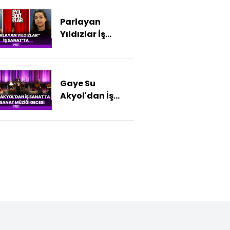
Parlayan
Yıldızlar İş
Sanat'ta
Gaye Su
Akyol'dan İş
Sanat'ta Türk
Sanat Müziği
gecesi