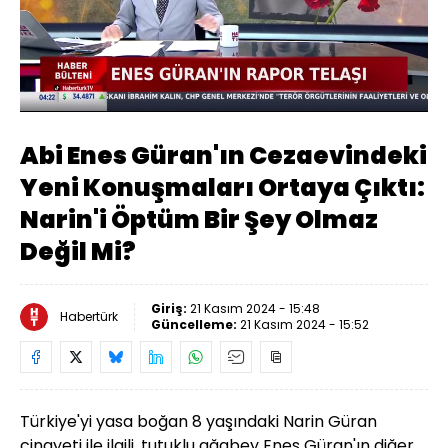
Yüklendi
:
51.50%
Sesi
Oynatma
480
Aç
Hızı
Abi Enes Güran'ın Cezaevindeki
Yeni Konuşmaları Ortaya Çıktı:
Narin'i Öptüm Bir Şey Olmaz
Değil Mi?
Giriş:
21 Kasım 2024 - 15:48
Habertürk
Güncelleme:
21 Kasım 2024 - 15:52
Türkiye'yi yasa boğan 8 yaşındaki Narin Güran
cinayeti ile ilgili, tutuklu ağabey Enes Güran'ın diğer