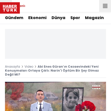
Canlı
Gündem
Ekonomi
Dünya
Spor
Magazin
Anasayfa
Video
Abi Enes Güran’ın Cezaevindeki Yeni
Konuşmaları Ortaya Çıktı: Narin'i Öptüm Bir Şey Olmaz
Değil Mi?