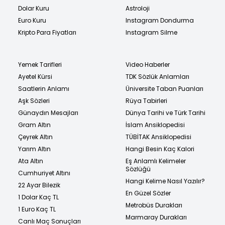
Dolar Kuru
Astroloji
Euro Kuru
Instagram Dondurma
Kripto Para Fiyatları
Instagram Silme
Yemek Tarifleri
Video Haberler
Ayetel Kürsi
TDK Sözlük Anlamları
Saatlerin Anlamı
Üniversite Taban Puanları
Aşk Sözleri
Rüya Tabirleri
Günaydın Mesajları
Dünya Tarihi ve Türk Tarihi
Gram Altın
İslam Ansiklopedisi
Çeyrek Altın
TÜBİTAK Ansiklopedisi
Yarım Altın
Hangi Besin Kaç Kalori
Ata Altın
Eş Anlamlı Kelimeler
Sözlüğü
Cumhuriyet Altını
Hangi Kelime Nasıl Yazılır?
22 Ayar Bilezik
En Güzel Sözler
1 Dolar Kaç TL
Metrobüs Durakları
1 Euro Kaç TL
Marmaray Durakları
Canlı Maç Sonuçları