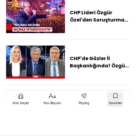
CHP Lideri Özgür
Özel'den Soruşturma
Tepkisi! "Sabır Diyoruz"
CHP'de Gözler İl
Başkanlığında! Özgür
Özel, Gürsel Tekin'e
Randevu Verecek Mi?
Ana Sayfa
Yazı Boyutu
Paylaş
Favoriler