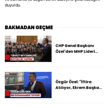
duyurdu.
BAKMADAN GEÇME
CHP Genel Başkanı
Özel'den MHP Lideri
Bahçeli'ye Emekli
Önerisi
Özgür Özel: "İftira
Atılıyor, Ekrem Başkan
Ve Arkadaşlarımız
Masum"