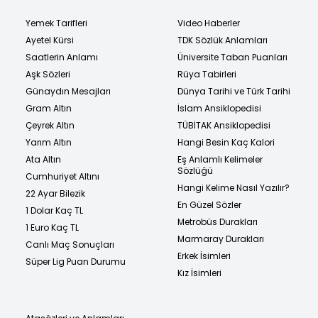
Yemek Tarifleri
Video Haberler
Ayetel Kürsi
TDK Sözlük Anlamları
Saatlerin Anlamı
Üniversite Taban Puanları
Aşk Sözleri
Rüya Tabirleri
Günaydın Mesajları
Dünya Tarihi ve Türk Tarihi
Gram Altın
İslam Ansiklopedisi
Çeyrek Altın
TÜBİTAK Ansiklopedisi
Yarım Altın
Hangi Besin Kaç Kalori
Ata Altın
Eş Anlamlı Kelimeler
Sözlüğü
Cumhuriyet Altını
Hangi Kelime Nasıl Yazılır?
22 Ayar Bilezik
En Güzel Sözler
1 Dolar Kaç TL
Metrobüs Durakları
1 Euro Kaç TL
Marmaray Durakları
Canlı Maç Sonuçları
Erkek İsimleri
Süper Lig Puan Durumu
Kız İsimleri