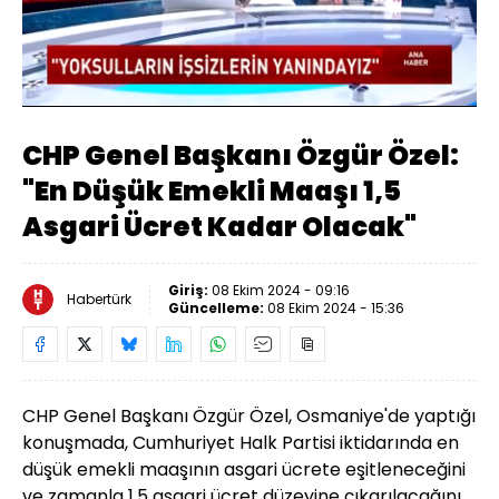
Yüklendi
:
41.35%
Sesi
Oynatma
Aç
Hızı
CHP Genel Başkanı Özgür Özel:
"En Düşük Emekli Maaşı 1,5
Asgari Ücret Kadar Olacak"
Giriş:
08 Ekim 2024 - 09:16
Habertürk
Güncelleme:
08 Ekim 2024 - 15:36
CHP Genel Başkanı Özgür Özel, Osmaniye'de yaptığı
konuşmada, Cumhuriyet Halk Partisi iktidarında en
düşük emekli maaşının asgari ücrete eşitleneceğini
ve zamanla 1,5 asgari ücret düzeyine çıkarılacağını