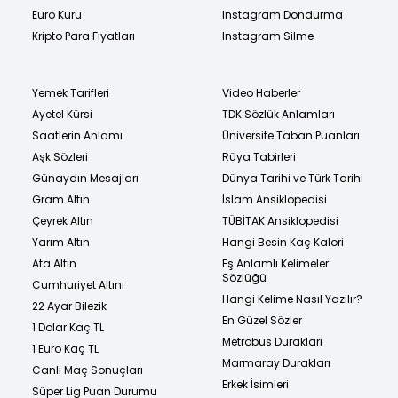
Euro Kuru
Instagram Dondurma
Kripto Para Fiyatları
Instagram Silme
Yemek Tarifleri
Video Haberler
Ayetel Kürsi
TDK Sözlük Anlamları
Saatlerin Anlamı
Üniversite Taban Puanları
Aşk Sözleri
Rüya Tabirleri
Günaydın Mesajları
Dünya Tarihi ve Türk Tarihi
Gram Altın
İslam Ansiklopedisi
Çeyrek Altın
TÜBİTAK Ansiklopedisi
Yarım Altın
Hangi Besin Kaç Kalori
Ata Altın
Eş Anlamlı Kelimeler
Sözlüğü
Cumhuriyet Altını
Hangi Kelime Nasıl Yazılır?
22 Ayar Bilezik
En Güzel Sözler
1 Dolar Kaç TL
Metrobüs Durakları
1 Euro Kaç TL
Marmaray Durakları
Canlı Maç Sonuçları
Erkek İsimleri
Süper Lig Puan Durumu