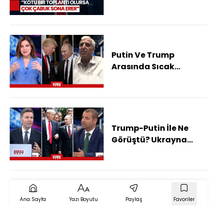
İyi Bir Toplantı Barış
Getirir
Putin Ve Trump
Arasında Sıcak
Temas! Kutup Zirvesi
Gerilimi Bitirir Mi?
Trump-Putin İle Ne
Görüştü? Ukrayna
Dron Saldırını Nasıl
Yaptı?
Ana Sayfa
Yazı Boyutu
Paylaş
Favoriler