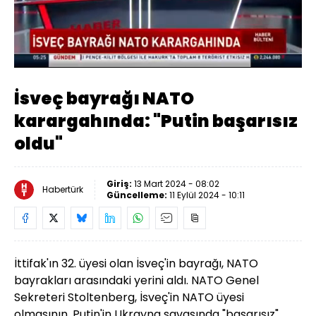
Yüklendi
:
33.42%
Sesi
Oynatma
Aç
Hızı
İsveç bayrağı NATO
karargahında: "Putin başarısız
oldu"
Giriş:
13 Mart 2024 - 08:02
Habertürk
Güncelleme:
11 Eylül 2024 - 10:11
İttifak'ın 32. üyesi olan İsveç'in bayrağı, NATO
bayrakları arasındaki yerini aldı. NATO Genel
Sekreteri Stoltenberg, İsveç'in NATO üyesi
olmasının, Putin'in Ukrayna savaşında "başarısız"