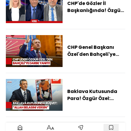
CHP'de Gözler İl
Başkanlığında! Özgür
Özel, Gürsel Tekin'e
Randevu Verecek Mi?
CHP Genel Başkanı
Özel'den Bahçeli'ye
Cevap
Baklava Kutusunda
Para! Özgür Özel:
"Başımdan Kaynar
Sular Döküldü"