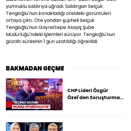
yumruklu saldırıya uğradı. Saldırgan Selçuk
Tengioğlu'nun konakladığı oteldeki görüntüleri
ortaya çıktı. Öte yandan şüpheli Selçuk
Tengioğlu'nun Gayrettepe Asayiş Şube
Müdürlüğü'ndeki işlemleri sürüyor. Tengioğlu'nun
gözaltı süresinin 1 gün uzatıldığı öğrenildi.
BAKMADAN GEÇME
CHP Lideri Özgür
Özel'den Soruşturma
Tepkisi! "Sabır Diyoruz"