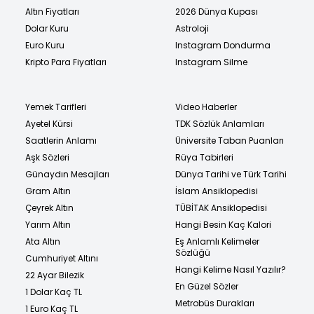
Altın Fiyatları
2026 Dünya Kupası
Dolar Kuru
Astroloji
Euro Kuru
Instagram Dondurma
Kripto Para Fiyatları
Instagram Silme
Yemek Tarifleri
Video Haberler
Ayetel Kürsi
TDK Sözlük Anlamları
Saatlerin Anlamı
Üniversite Taban Puanları
Aşk Sözleri
Rüya Tabirleri
Günaydın Mesajları
Dünya Tarihi ve Türk Tarihi
Gram Altın
İslam Ansiklopedisi
Çeyrek Altın
TÜBİTAK Ansiklopedisi
Yarım Altın
Hangi Besin Kaç Kalori
Ata Altın
Eş Anlamlı Kelimeler
Sözlüğü
Cumhuriyet Altını
Hangi Kelime Nasıl Yazılır?
22 Ayar Bilezik
En Güzel Sözler
1 Dolar Kaç TL
Metrobüs Durakları
1 Euro Kaç TL