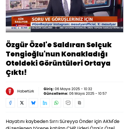
Yüklendi
:
32.58%
Sesi
Oynatma
480
Aç
Hızı
Özgür Özel'e Saldıran Selçuk
Tengioğlu'nun Konakladığı
Oteldeki Görüntüleri Ortaya
Çıktı!
Giriş:
06 Mayıs 2025 - 10:32
Habertürk
Güncelleme:
06 Mayıs 2025 - 10:57
Hayatını kaybeden Sırrı Süreyya Önder için AKM'de
düzenlenen törene katılan CHP Lideri Özgür Özel