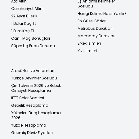
Ata Altın
Eş Anlamlı Kelimeler
Sözlüğü
Cumhuriyet Altını
Hangi Kelime Nasıl Yazılır?
22 Ayar Bilezik
En Güzel Sözler
1 Dolar Kaç TL
Metrobüs Durakları
1 Euro Kaç TL
Marmaray Durakları
Canlı Maç Sonuçları
Erkek İsimleri
Süper Lig Puan Durumu
Kız İsimleri
Atasözleri ve Anlamları
Türkçe Deyimler Sözlüğü
Çin Takvimi 2026 ve Bebek
Cinsiyeti Hesaplama
İETT Sefer Saatleri
Gebelik Hesaplama
Yükselen Burç Hesaplama
2026
Yüzde Hesaplama
Geçmiş Döviz Fiyatları