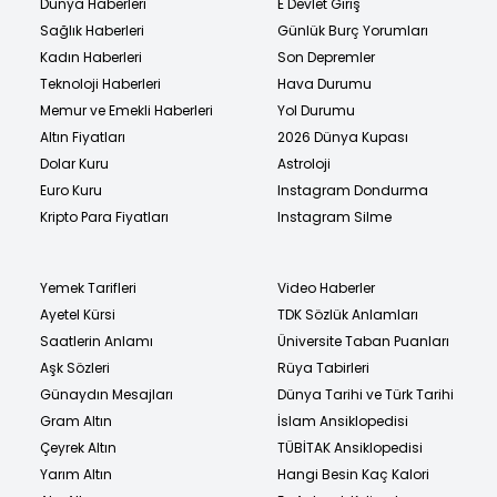
Dünya Haberleri
E Devlet Giriş
Sağlık Haberleri
Günlük Burç Yorumları
Kadın Haberleri
Son Depremler
Teknoloji Haberleri
Hava Durumu
Memur ve Emekli Haberleri
Yol Durumu
Altın Fiyatları
2026 Dünya Kupası
Dolar Kuru
Astroloji
Euro Kuru
Instagram Dondurma
Kripto Para Fiyatları
Instagram Silme
Yemek Tarifleri
Video Haberler
Ayetel Kürsi
TDK Sözlük Anlamları
Saatlerin Anlamı
Üniversite Taban Puanları
Aşk Sözleri
Rüya Tabirleri
Günaydın Mesajları
Dünya Tarihi ve Türk Tarihi
Gram Altın
İslam Ansiklopedisi
Çeyrek Altın
TÜBİTAK Ansiklopedisi
Yarım Altın
Hangi Besin Kaç Kalori