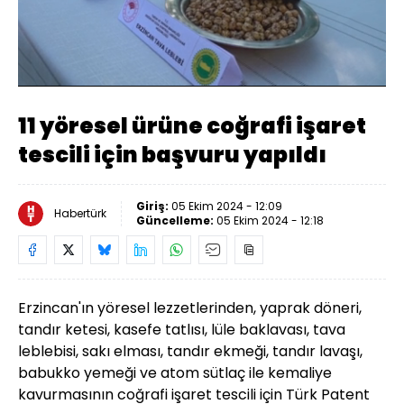
Yüklendi
:
14.54%
Sesi
Oynatma
Aç
Hızı
11 yöresel ürüne coğrafi işaret
tescili için başvuru yapıldı
Giriş:
05 Ekim 2024 - 12:09
Habertürk
Güncelleme:
05 Ekim 2024 - 12:18
Erzincan'ın yöresel lezzetlerinden, yaprak döneri,
tandır ketesi, kasefe tatlısı, lüle baklavası, tava
leblebisi, sakı elması, tandır ekmeği, tandır lavaşı,
babukko yemeği ve atom sütlaç ile kemaliye
kavurmasının coğrafi işaret tescili için Türk Patent