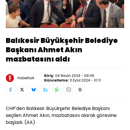
Yüklendi
:
21.67%
Sesi
Oynatma
Aç
Hızı
Balıkesir Büyükşehir Belediye
Başkanı Ahmet Akın
mazbatasını aldı
Giriş:
04 Nisan 2024 - 09:06
Habertürk
Güncelleme:
11 Eylül 2024 - 10:11
CHP'den Balıkesir Büyükşehir Belediye Başkanı
seçilen Ahmet Akın, mazbatasını alarak görevine
başladı. (AA)