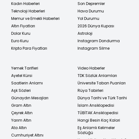
Kadın Haberleri
Son Depremler
Teknoloji Haberleri
Hava Durumu
Memur ve Emekli Haberleri
Yol Durumu
Altın Fiyatları
2026 Dünya Kupası
Dolar Kuru
Astroloji
Euro Kuru
Instagram Dondurma
Kripto Para Fiyatları
Instagram Silme
Yemek Tarifleri
Video Haberler
Ayetel Kürsi
TDK Sözlük Anlamları
Saatlerin Anlamı
Üniversite Taban Puanları
Aşk Sözleri
Rüya Tabirleri
Günaydın Mesajları
Dünya Tarihi ve Türk Tarihi
Gram Altın
İslam Ansiklopedisi
Çeyrek Altın
TÜBİTAK Ansiklopedisi
Yarım Altın
Hangi Besin Kaç Kalori
Ata Altın
Eş Anlamlı Kelimeler
Sözlüğü
Cumhuriyet Altını