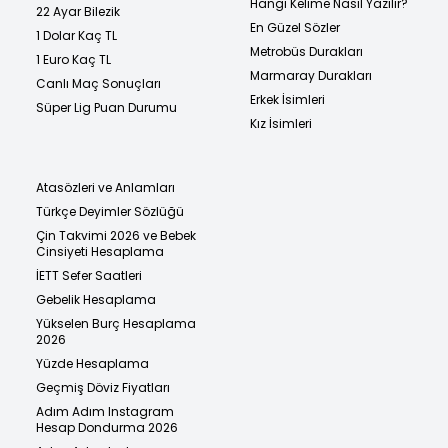
Hangi Kelime Nasıl Yazılır?
22 Ayar Bilezik
En Güzel Sözler
1 Dolar Kaç TL
Metrobüs Durakları
1 Euro Kaç TL
Marmaray Durakları
Canlı Maç Sonuçları
Erkek İsimleri
Süper Lig Puan Durumu
Kız İsimleri
Atasözleri ve Anlamları
Türkçe Deyimler Sözlüğü
Çin Takvimi 2026 ve Bebek
Cinsiyeti Hesaplama
İETT Sefer Saatleri
Gebelik Hesaplama
Yükselen Burç Hesaplama
2026
Yüzde Hesaplama
Geçmiş Döviz Fiyatları
Adım Adım Instagram
Hesap Dondurma 2026