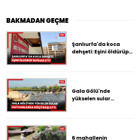
BAKMADAN GEÇME
Şanlıurfa'da koca
dehşeti: Eşini öldürüp
intihar etti
Gala Gölü'nde
yükselen sular
hayvanlarda göçü
başlattı
6 mahallenin