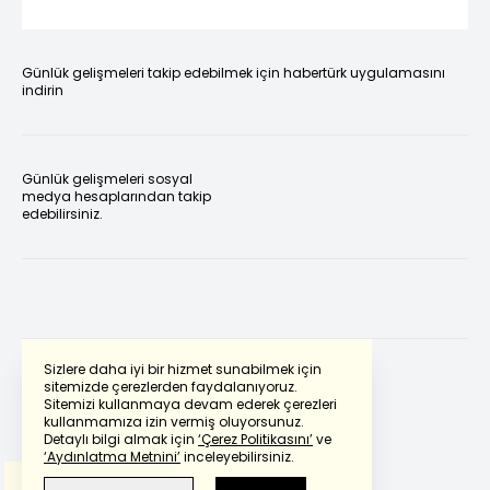
Günlük gelişmeleri takip edebilmek için habertürk uygulamasını
indirin
Günlük gelişmeleri sosyal
medya hesaplarından takip
edebilirsiniz.
Sizlere daha iyi bir hizmet sunabilmek için
sitemizde çerezlerden faydalanıyoruz.
Sitemizi kullanmaya devam ederek çerezleri
Powered by
Translate
kullanmamıza izin vermiş oluyorsunuz.
Detaylı bilgi almak için
‘Çerez Politikasını’
ve
‘Aydınlatma Metnini’
inceleyebilirsiniz.
Bu çeviride
Google Translete
kullanılmıştır.