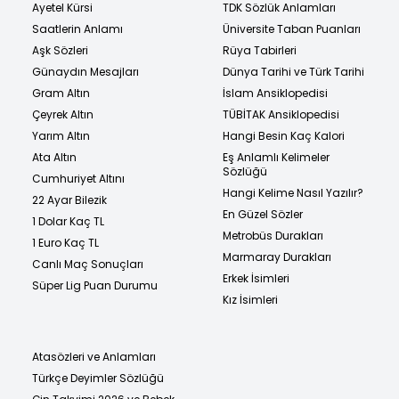
Ayetel Kürsi
TDK Sözlük Anlamları
Saatlerin Anlamı
Üniversite Taban Puanları
Aşk Sözleri
Rüya Tabirleri
Günaydın Mesajları
Dünya Tarihi ve Türk Tarihi
Gram Altın
İslam Ansiklopedisi
Çeyrek Altın
TÜBİTAK Ansiklopedisi
Yarım Altın
Hangi Besin Kaç Kalori
Ata Altın
Eş Anlamlı Kelimeler
Sözlüğü
Cumhuriyet Altını
Hangi Kelime Nasıl Yazılır?
22 Ayar Bilezik
En Güzel Sözler
1 Dolar Kaç TL
Metrobüs Durakları
1 Euro Kaç TL
Marmaray Durakları
Canlı Maç Sonuçları
Erkek İsimleri
Süper Lig Puan Durumu
Kız İsimleri
Atasözleri ve Anlamları
Türkçe Deyimler Sözlüğü