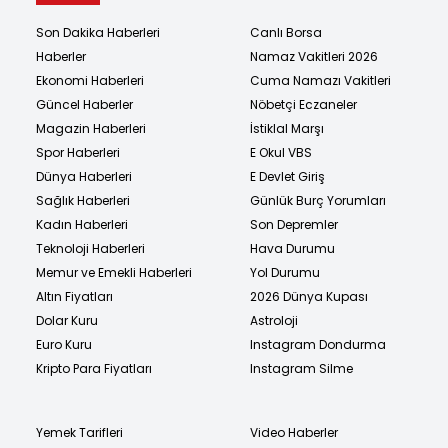
Son Dakika Haberleri
Canlı Borsa
Haberler
Namaz Vakitleri 2026
Ekonomi Haberleri
Cuma Namazı Vakitleri
Güncel Haberler
Nöbetçi Eczaneler
Magazin Haberleri
İstiklal Marşı
Spor Haberleri
E Okul VBS
Dünya Haberleri
E Devlet Giriş
Sağlık Haberleri
Günlük Burç Yorumları
Kadın Haberleri
Son Depremler
Teknoloji Haberleri
Hava Durumu
Memur ve Emekli Haberleri
Yol Durumu
Altın Fiyatları
2026 Dünya Kupası
Dolar Kuru
Astroloji
Euro Kuru
Instagram Dondurma
Kripto Para Fiyatları
Instagram Silme
Yemek Tarifleri
Video Haberler