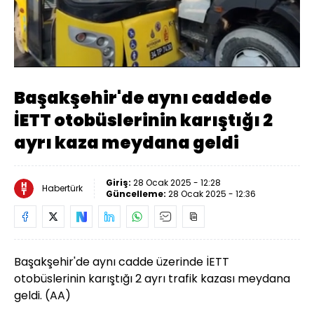
Yüklendi
:
100.00%
Sesi
Oynatma
Aç
Hızı
Başakşehir'de aynı caddede
İETT otobüslerinin karıştığı 2
ayrı kaza meydana geldi
Giriş:
28 Ocak 2025 - 12:28
Habertürk
Güncelleme:
28 Ocak 2025 - 12:36
Başakşehir'de aynı cadde üzerinde İETT
otobüslerinin karıştığı 2 ayrı trafik kazası meydana
geldi. (AA)