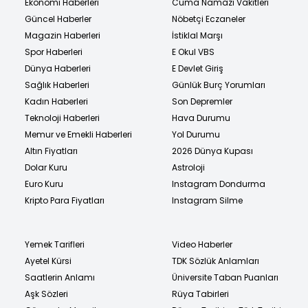
Ekonomi Haberleri
Cuma Namazı Vakitleri
Güncel Haberler
Nöbetçi Eczaneler
Magazin Haberleri
İstiklal Marşı
Spor Haberleri
E Okul VBS
Dünya Haberleri
E Devlet Giriş
Sağlık Haberleri
Günlük Burç Yorumları
Kadın Haberleri
Son Depremler
Teknoloji Haberleri
Hava Durumu
Memur ve Emekli Haberleri
Yol Durumu
Altın Fiyatları
2026 Dünya Kupası
Dolar Kuru
Astroloji
Euro Kuru
Instagram Dondurma
Kripto Para Fiyatları
Instagram Silme
Yemek Tarifleri
Video Haberler
Ayetel Kürsi
TDK Sözlük Anlamları
Saatlerin Anlamı
Üniversite Taban Puanları
Aşk Sözleri
Rüya Tabirleri