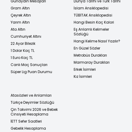
Günaydın Mesajları
Dünya Tarihi ve Türk Tarihi
Gram Altın
İslam Ansiklopedisi
Çeyrek Altın
TÜBİTAK Ansiklopedisi
Yarım Altın
Hangi Besin Kaç Kalori
Ata Altın
Eş Anlamlı Kelimeler
Sözlüğü
Cumhuriyet Altını
Hangi Kelime Nasıl Yazılır?
22 Ayar Bilezik
En Güzel Sözler
1 Dolar Kaç TL
Metrobüs Durakları
1 Euro Kaç TL
Marmaray Durakları
Canlı Maç Sonuçları
Erkek İsimleri
Süper Lig Puan Durumu
Kız İsimleri
Atasözleri ve Anlamları
Türkçe Deyimler Sözlüğü
Çin Takvimi 2026 ve Bebek
Cinsiyeti Hesaplama
İETT Sefer Saatleri
Gebelik Hesaplama