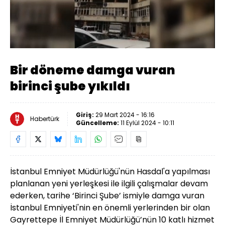
Yüklendi
:
100.00%
Sesi
Oynatma
Aç
Hızı
Bir döneme damga vuran
birinci şube yıkıldı
Giriş:
29 Mart 2024 - 16:16
Habertürk
Güncelleme:
11 Eylül 2024 - 10:11
İstanbul Emniyet Müdürlüğü'nün Hasdal'a yapılması
planlanan yeni yerleşkesi ile ilgili çalışmalar devam
ederken, tarihe ‘Birinci Şube’ ismiyle damga vuran
İstanbul Emniyeti'nin en önemli yerlerinden bir olan
Gayrettepe İl Emniyet Müdürlüğü’nün 10 katlı hizmet