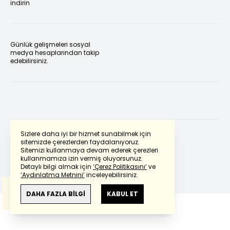
indirin
Günlük gelişmeleri sosyal
medya hesaplarından takip
edebilirsiniz.
Sizlere daha iyi bir hizmet sunabilmek için
sitemizde çerezlerden faydalanıyoruz.
Sitemizi kullanmaya devam ederek çerezleri
Powered by
Translate
kullanmamıza izin vermiş oluyorsunuz.
Detaylı bilgi almak için
‘Çerez Politikasını’
ve
‘Aydınlatma Metnini’
inceleyebilirsiniz.
Bu çeviride
Google Translete
kullanılmıştır.
Anlam ve çeviri hatalarından
haberturk.com
DAHA FAZLA BİLGİ
KABUL ET
sorumlu değildir.