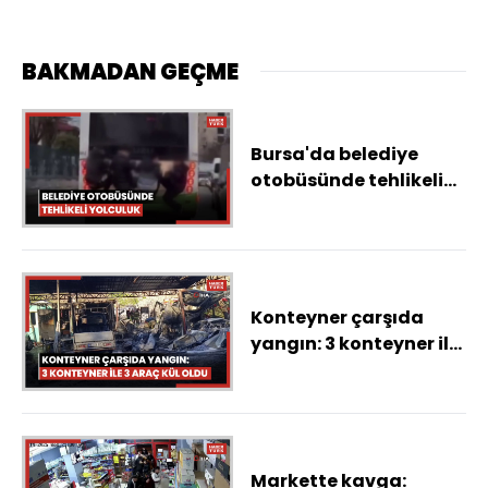
BAKMADAN GEÇME
Bursa'da belediye
otobüsünde tehlikeli
yolculuk
Konteyner çarşıda
yangın: 3 konteyner ile
3 araç kül oldu
Markette kavga: