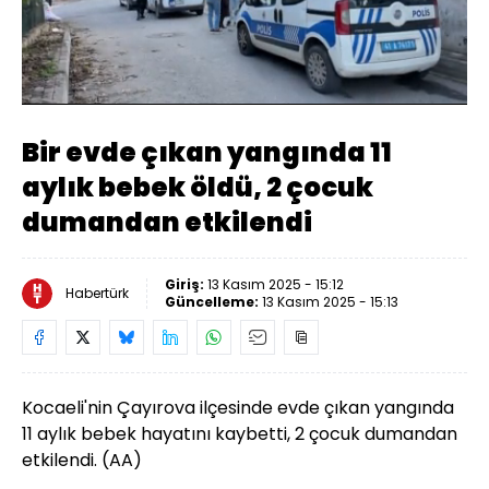
Yüklendi
:
78.14%
Sesi
Oynatma
Aç
Hızı
Bir evde çıkan yangında 11
aylık bebek öldü, 2 çocuk
dumandan etkilendi
Giriş:
13 Kasım 2025 - 15:12
Habertürk
Güncelleme:
13 Kasım 2025 - 15:13
Kocaeli'nin Çayırova ilçesinde evde çıkan yangında
11 aylık bebek hayatını kaybetti, 2 çocuk dumandan
etkilendi. (AA)