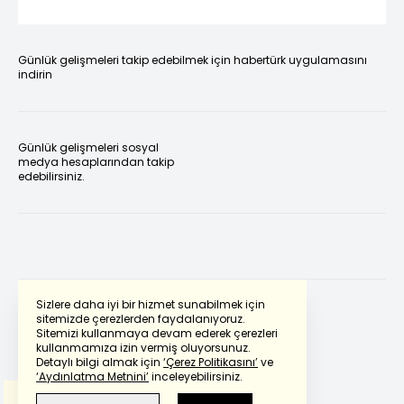
Günlük gelişmeleri takip edebilmek için habertürk uygulamasını
indirin
Günlük gelişmeleri sosyal
medya hesaplarından takip
edebilirsiniz.
Sizlere daha iyi bir hizmet sunabilmek için
sitemizde çerezlerden faydalanıyoruz.
Sitemizi kullanmaya devam ederek çerezleri
Powered by
Translate
kullanmamıza izin vermiş oluyorsunuz.
Detaylı bilgi almak için
‘Çerez Politikasını’
ve
‘Aydınlatma Metnini’
inceleyebilirsiniz.
Bu çeviride
Google Translete
kullanılmıştır.