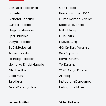
Son Dakika Haberleri
Canlı Borsa
Haberler
Namaz Vakitleri 2026
Ekonomi Haberleri
Cuma Namazı Vakitleri
Güncel Haberler
Nöbetçi Eczaneler
Magazin Haberleri
İstiklal Marşı
Spor Haberleri
E Okul VBS
Dünya Haberleri
E Devlet Giriş
Sağlık Haberleri
Günlük Burç Yorumları
Kadın Haberleri
Son Depremler
Teknoloji Haberleri
Hava Durumu
Memur ve Emekli Haberleri
Yol Durumu
Altın Fiyatları
2026 Dünya Kupası
Dolar Kuru
Astroloji
Euro Kuru
Instagram Dondurma
Kripto Para Fiyatları
Instagram Silme
Yemek Tarifleri
Video Haberler