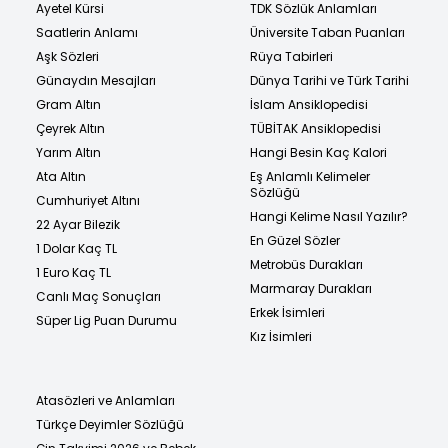
Ayetel Kürsi
TDK Sözlük Anlamları
Saatlerin Anlamı
Üniversite Taban Puanları
Aşk Sözleri
Rüya Tabirleri
Günaydın Mesajları
Dünya Tarihi ve Türk Tarihi
Gram Altın
İslam Ansiklopedisi
Çeyrek Altın
TÜBİTAK Ansiklopedisi
Yarım Altın
Hangi Besin Kaç Kalori
Ata Altın
Eş Anlamlı Kelimeler
Sözlüğü
Cumhuriyet Altını
Hangi Kelime Nasıl Yazılır?
22 Ayar Bilezik
En Güzel Sözler
1 Dolar Kaç TL
Metrobüs Durakları
1 Euro Kaç TL
Marmaray Durakları
Canlı Maç Sonuçları
Erkek İsimleri
Süper Lig Puan Durumu
Kız İsimleri
Atasözleri ve Anlamları
Türkçe Deyimler Sözlüğü