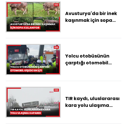
Avusturya'da bir inek
kaşınmak için sopa
kullanıyor
Yolcu otobüsünün
çarptığı otomobil
gişede sıkıştı
TIR kaydı, uluslararası
kara yolu ulaşıma
kapandı