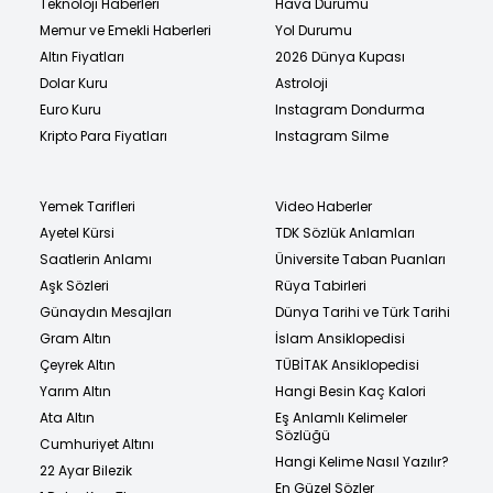
Teknoloji Haberleri
Hava Durumu
Memur ve Emekli Haberleri
Yol Durumu
Altın Fiyatları
2026 Dünya Kupası
Dolar Kuru
Astroloji
Euro Kuru
Instagram Dondurma
Kripto Para Fiyatları
Instagram Silme
Yemek Tarifleri
Video Haberler
Ayetel Kürsi
TDK Sözlük Anlamları
Saatlerin Anlamı
Üniversite Taban Puanları
Aşk Sözleri
Rüya Tabirleri
Günaydın Mesajları
Dünya Tarihi ve Türk Tarihi
Gram Altın
İslam Ansiklopedisi
Çeyrek Altın
TÜBİTAK Ansiklopedisi
Yarım Altın
Hangi Besin Kaç Kalori
Ata Altın
Eş Anlamlı Kelimeler
Sözlüğü
Cumhuriyet Altını
Hangi Kelime Nasıl Yazılır?
22 Ayar Bilezik
En Güzel Sözler