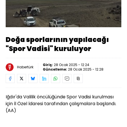
Yüklendi
:
11.36%
Sesi
Oynatma
360
Aç
Hızı
Doğa sporlarının yapılacağı
"Spor Vadisi" kuruluyor
Giriş:
28 Ocak 2025 - 12:24
Habertürk
Güncelleme:
28 Ocak 2025 - 12:28
Iğdır'da Valilik öncülüğünde Spor Vadisi kurulması
için İl Özel İdaresi tarafından çalışmalara başlandı.
(AA)