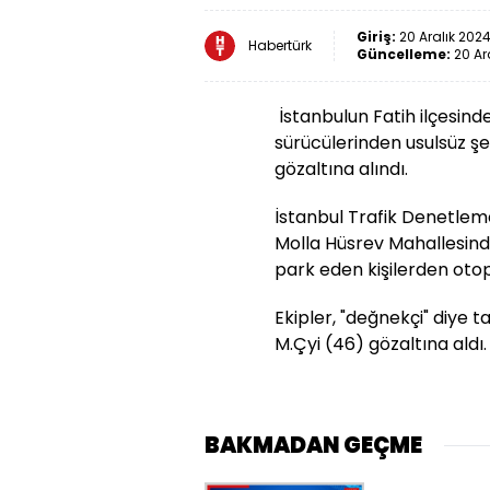
Giriş:
20 Aralık 2024
Habertürk
Güncelleme:
20 Ar
İstanbulun Fatih ilçesind
sürücülerinden usulsüz şek
gözaltına alındı.
İstanbul Trafik Denetleme
Molla Hüsrev Mahallesind
park eden kişilerden otopa
Ekipler, "değnekçi" diye 
M.Çyi (46) gözaltına aldı.
BAKMADAN GEÇME