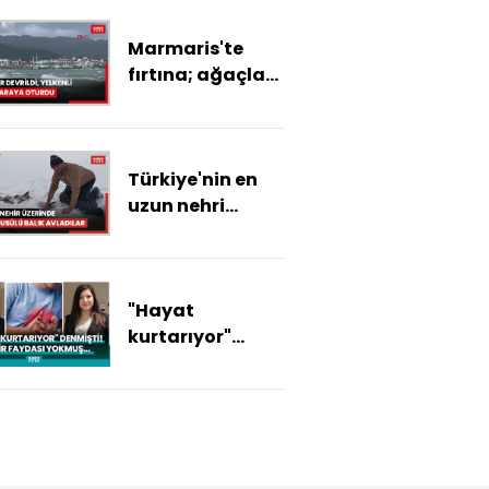
Marmaris'te
fırtına; ağaçlar
devrildi, yelkenli
tekne karaya
oturdu
Türkiye'nin en
uzun nehri
dondu: Üzerinde
eskimo usülü
balık avladılar
"Hayat
kurtarıyor"
denmişti! Hiçbir
faydası
yokmuş...