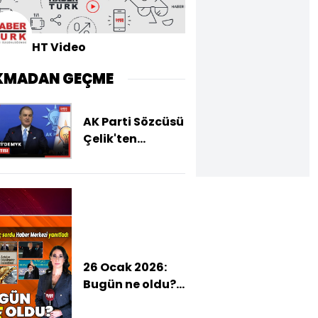
HT Video
KMADAN GEÇME
AK Parti Sözcüsü
Çelik'ten
açıklamalar
26 Ocak 2026:
Bugün ne oldu?
İşte günün öne