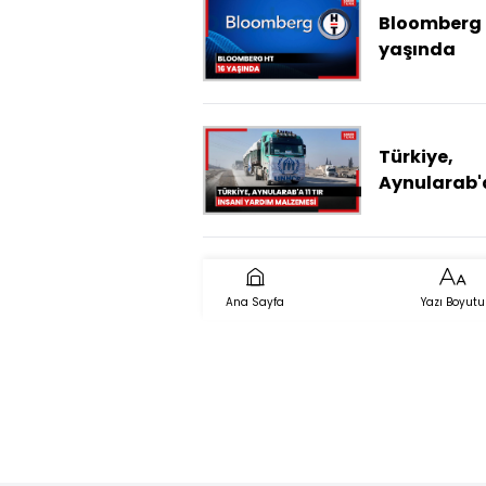
Bloomberg 
yaşında
Türkiye,
Aynularab'a 
insani yar
malzemesi 
etti
Ana Sayfa
Yazı Boyutu