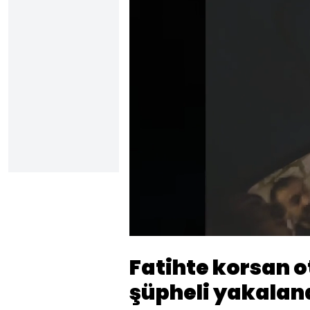
Sesi
Aç
Fatihte korsan 
şüpheli yakalan