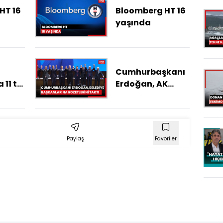
HT 16
Bloomberg HT 16
yaşında
Cumhurbaşkanı
11 tır
Erdoğan, AK
dım
Partiye katılan
sevk
belediye
başkanlarına
rozetlerini taktı
Paylaş
Favoriler