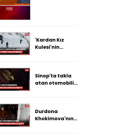
çıkan haberleri
'Kardan Kız
Kulesi'nin
ardından şimdi
de tarihi valilik
binasını
Sinop'ta takla
köylerine
atan otomobilin
taşıdılar
sürücüsü
hayatını
kaybetti
Durdona
Khokimova'nın
son görüntüleri
ortaya çıktı