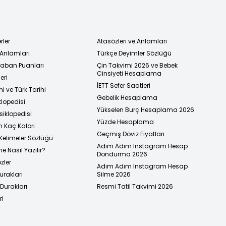
rler
Atasözleri ve Anlamları
 Anlamları
Türkçe Deyimler Sözlüğü
 Taban Puanları
Çin Takvimi 2026 ve Bebek
Cinsiyeti Hesaplama
eri
İETT Sefer Saatleri
i ve Türk Tarihi
Gebelik Hesaplama
klopedisi
Yükselen Burç Hesaplama 2026
siklopedisi
Yüzde Hesaplama
n Kaç Kalori
Geçmiş Döviz Fiyatları
Kelimeler Sözlüğü
Adım Adım Instagram Hesap
e Nasıl Yazılır?
Dondurma 2026
zler
Adım Adım Instagram Hesap
urakları
Silme 2026
urakları
Resmi Tatil Takvimi 2026
ri