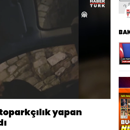
BA
Yüklendi
:
100.00%
Oynatma
Hızı
otoparkçılık yapan
dı