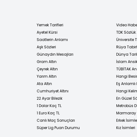
Yemek Tarifleri
Video Habe
Ayetel Kürsi
TDK Sözlük
i
Saatlerin Anlamı
Üniversite
Aşk Sözleri
Rüya Tabirl
Günaydın Mesajları
Dünya Tarih
Gram Altın
İslam Ansi
Çeyrek Altın
TÜBİTAK An
Yarım Altın
Hangi Besi
Ata Altın
Eş Anlamlı 
Cumhuriyet Altını
Hangi Kelim
22 Ayar Bilezik
En Güzel Sö
1 Dolar Kaç TL
Metrobüs D
1 Euro Kaç TL
Marmaray D
Canlı Maç Sonuçları
Erkek İsimle
Süper Lig Puan Durumu
Kız İsimleri